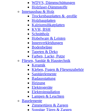
WDVS, Dämmschüttungen
Holzfaser-Dämmstoffe
Innenausbau & Holz
Trockenbauplatten & -profile
Holzbauplatten
Kalziumsilikatplatten
KVH, BSH
Schnittholz
Hobelware & Leisten
Innenverkleidungen
Bodenbeläge
Tapeten & Deko
Farben, Lacke, Putze
Fliesen, Sanitär & Haustechnik
Keramik
Kleben, Fugen & Fliesenzubehör
Sanitärelemente
Badausstattung
Heizung
Elektrogeräte
Elektroinstallation
Lampen & Leuchten
Bauelemente
Zimmertüren & Zargen
Sonstige Türen & Zargen