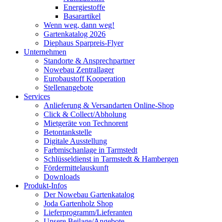
Energiestoffe
Basarartikel
Wenn weg, dann weg!
Gartenkatalog 2026
Diephaus Sparpreis-Flyer
Unternehmen
Standorte & Ansprechpartner
Nowebau Zentrallager
Eurobaustoff Kooperation
Stellenangebote
Services
Anlieferung & Versandarten Online-Shop
Click & Collect/Abholung
Mietgeräte von Technorent
Betontankstelle
Digitale Ausstellung
Farbmischanlage in Tarmstedt
Schlüsseldienst in Tarmstedt & Hambergen
Fördermittelauskunft
Downloads
Produkt-Infos
Der Nowebau Gartenkatalog
Joda Gartenholz Shop
Lieferprogramm/Lieferanten
Unsere Beilage/Angebote