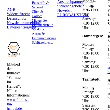
Montag-
Ansprechpartner
C
Baustoffe &
Freitag:
Stellenangebote
Versand
AGB
7:30-17:00
Nowebau
F
Click &
Widerrufsrecht
Uhr
EUROBAUSTOFF
1
Collect
Datenschutz
Samstag:
2
Mietgeräte
Newsletteranmeldung
7:30-12:00
S
Betontankstelle
Batterieentsorgung
Uhr
Vor-Ort-
S
Aufmaße
Hambergen:
H
Farbmischservice
M
Schlüsseldienst
Montag-
7
Freitag:
1
7:30-18:00
T
Uhr
0
Samstag:
9
Mitglied
7:30-12:00
s
der
Uhr
b
Initiative
"Fairness
Tarmstedt:
A
im
0
Handel".
Montag-
9
Nähere
Freitag:
a
Informationen:
7:30-18:00
b
www.fairness-
Uhr
im-
Samstag:
H
handel.de
7:30-13:00