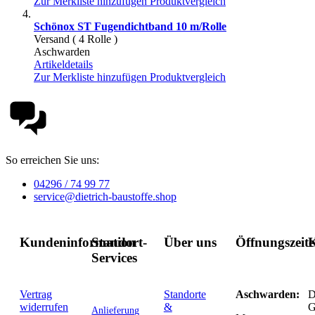
Zur Merkliste hinzufügen
Produktvergleich
Schönox ST Fugendichtband 10 m/Rolle
Versand ( 4 Rolle )
Aschwarden
Artikeldetails
Zur Merkliste hinzufügen
Produktvergleich
So erreichen Sie uns:
04296 / 74 99 77
service@dietrich-baustoffe.shop
Kundeninformation
Standort-
Über uns
Öffnungszeit
K
Services
Vertrag
Standorte
Aschwarden:
D
widerrufen
&
G
Anlieferung