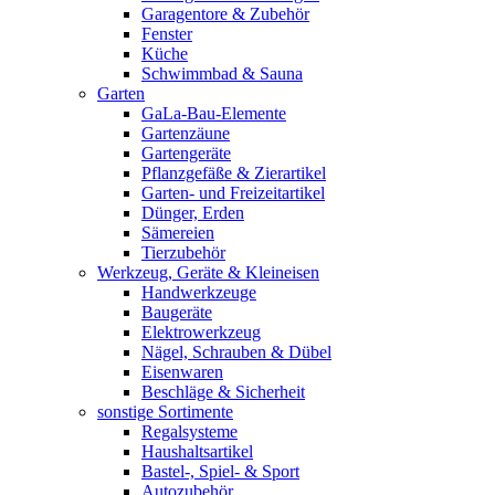
Garagentore & Zubehör
Fenster
Küche
Schwimmbad & Sauna
Garten
GaLa-Bau-Elemente
Gartenzäune
Gartengeräte
Pflanzgefäße & Zierartikel
Garten- und Freizeitartikel
Dünger, Erden
Sämereien
Tierzubehör
Werkzeug, Geräte & Kleineisen
Handwerkzeuge
Baugeräte
Elektrowerkzeug
Nägel, Schrauben & Dübel
Eisenwaren
Beschläge & Sicherheit
sonstige Sortimente
Regalsysteme
Haushaltsartikel
Bastel-, Spiel- & Sport
Autozubehör