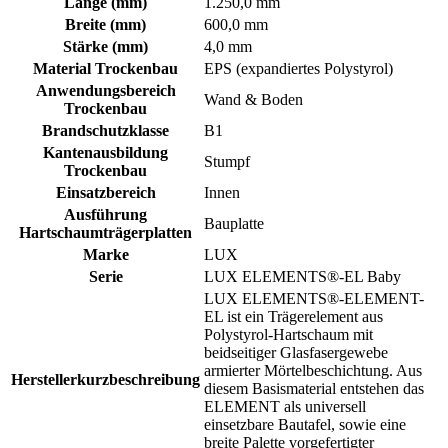
Länge (mm)
1.250,0 mm
Breite (mm)
600,0 mm
Stärke (mm)
4,0 mm
Material Trockenbau
EPS (expandiertes Polystyrol)
Anwendungsbereich
Wand & Boden
Trockenbau
Brandschutzklasse
B1
Kantenausbildung
Stumpf
Trockenbau
Einsatzbereich
Innen
Ausführung
Bauplatte
Hartschaumträgerplatten
Marke
LUX
Serie
LUX ELEMENTS®-EL Baby
LUX ELEMENTS®-ELEMENT-
EL ist ein Trägerelement aus
Polystyrol-Hartschaum mit
beidseitiger Glasfasergewebe
armierter Mörtelbeschichtung. Aus
Herstellerkurzbeschreibung
diesem Basismaterial entstehen das
ELEMENT als universell
einsetzbare Bautafel, sowie eine
breite Palette vorgefertigter