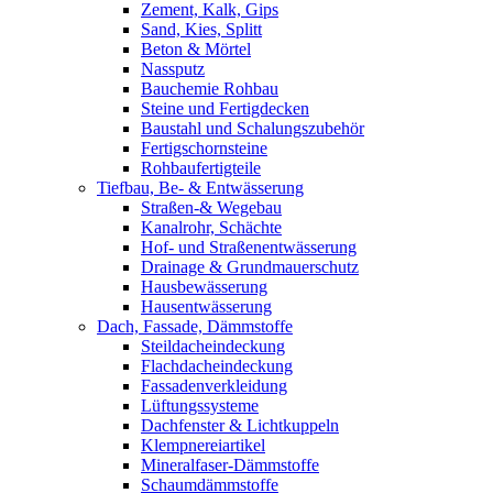
Zement, Kalk, Gips
Sand, Kies, Splitt
Beton & Mörtel
Nassputz
Bauchemie Rohbau
Steine und Fertigdecken
Baustahl und Schalungszubehör
Fertigschornsteine
Rohbaufertigteile
Tiefbau, Be- & Entwässerung
Straßen-& Wegebau
Kanalrohr, Schächte
Hof- und Straßenentwässerung
Drainage & Grundmauerschutz
Hausbewässerung
Hausentwässerung
Dach, Fassade, Dämmstoffe
Steildacheindeckung
Flachdacheindeckung
Fassadenverkleidung
Lüftungssysteme
Dachfenster & Lichtkuppeln
Klempnereiartikel
Mineralfaser-Dämmstoffe
Schaumdämmstoffe