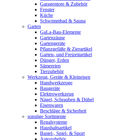
Garagentore & Zubehör
Fenster
Küche
Schwimmbad & Sauna
Garten
GaLa-Bau-Elemente
Gartenzäune
Gartengeräte
Pflanzgefäße & Zierartikel
Garten- und Freizeitartikel
Dünger, Erden
Sämereien
Tierzubehör
Werkzeug, Geräte & Kleineisen
Handwerkzeuge
Baugeräte
Elektrowerkzeug
Nägel, Schrauben & Dübel
Eisenwaren
Beschläge & Sicherheit
sonstige Sortimente
Regalsysteme
Haushaltsartikel
Bastel-, Spiel- & Sport
Autozubehör