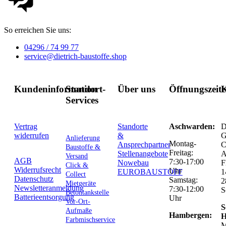
So erreichen Sie uns:
04296 / 74 99 77
service@dietrich-baustoffe.shop
Kundeninformation
Standort-
Über uns
Öffnungszeit
K
Services
Vertrag
Standorte
Aschwarden:
D
widerrufen
&
G
Anlieferung
Montag-
Ansprechpartner
C
Baustoffe &
Freitag:
Stellenangebote
Versand
AGB
7:30-17:00
Nowebau
F
Click &
Widerrufsrecht
Uhr
EUROBAUSTOFF
1
Collect
Datenschutz
Samstag:
2
Mietgeräte
Newsletteranmeldung
7:30-12:00
S
Betontankstelle
Batterieentsorgung
Uhr
Vor-Ort-
S
Aufmaße
Hambergen:
H
Farbmischservice
M