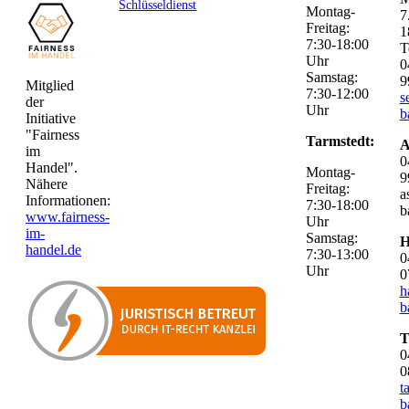
Schlüsseldienst
Montag-
7
Freitag:
1
7:30-18:00
T
Uhr
0
Samstag:
9
Mitglied
7:30-12:00
s
der
Uhr
b
Initiative
"Fairness
Tarmstedt:
A
im
0
Handel".
Montag-
9
Nähere
Freitag:
a
Informationen:
7:30-18:00
b
www.fairness-
Uhr
im-
Samstag:
H
handel.de
7:30-13:00
0
Uhr
0
h
b
T
0
0
t
b