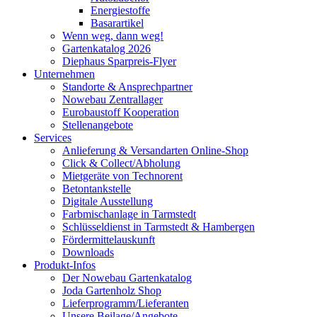
Energiestoffe
Basarartikel
Wenn weg, dann weg!
Gartenkatalog 2026
Diephaus Sparpreis-Flyer
Unternehmen
Standorte & Ansprechpartner
Nowebau Zentrallager
Eurobaustoff Kooperation
Stellenangebote
Services
Anlieferung & Versandarten Online-Shop
Click & Collect/Abholung
Mietgeräte von Technorent
Betontankstelle
Digitale Ausstellung
Farbmischanlage in Tarmstedt
Schlüsseldienst in Tarmstedt & Hambergen
Fördermittelauskunft
Downloads
Produkt-Infos
Der Nowebau Gartenkatalog
Joda Gartenholz Shop
Lieferprogramm/Lieferanten
Unsere Beilage/Angebote