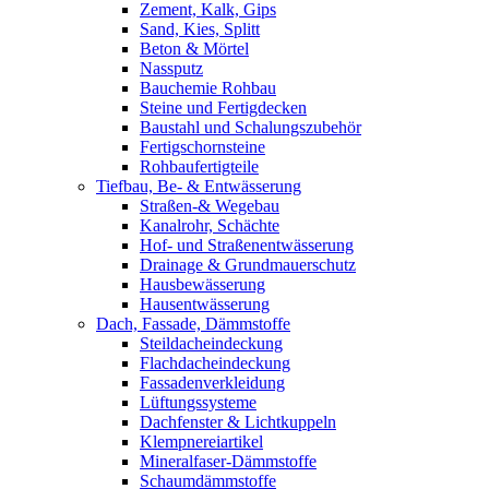
Zement, Kalk, Gips
Sand, Kies, Splitt
Beton & Mörtel
Nassputz
Bauchemie Rohbau
Steine und Fertigdecken
Baustahl und Schalungszubehör
Fertigschornsteine
Rohbaufertigteile
Tiefbau, Be- & Entwässerung
Straßen-& Wegebau
Kanalrohr, Schächte
Hof- und Straßenentwässerung
Drainage & Grundmauerschutz
Hausbewässerung
Hausentwässerung
Dach, Fassade, Dämmstoffe
Steildacheindeckung
Flachdacheindeckung
Fassadenverkleidung
Lüftungssysteme
Dachfenster & Lichtkuppeln
Klempnereiartikel
Mineralfaser-Dämmstoffe
Schaumdämmstoffe