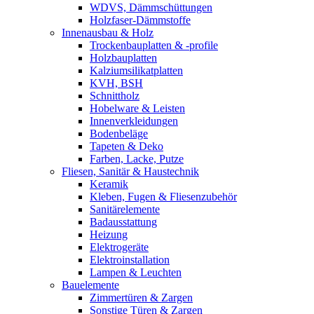
WDVS, Dämmschüttungen
Holzfaser-Dämmstoffe
Innenausbau & Holz
Trockenbauplatten & -profile
Holzbauplatten
Kalziumsilikatplatten
KVH, BSH
Schnittholz
Hobelware & Leisten
Innenverkleidungen
Bodenbeläge
Tapeten & Deko
Farben, Lacke, Putze
Fliesen, Sanitär & Haustechnik
Keramik
Kleben, Fugen & Fliesenzubehör
Sanitärelemente
Badausstattung
Heizung
Elektrogeräte
Elektroinstallation
Lampen & Leuchten
Bauelemente
Zimmertüren & Zargen
Sonstige Türen & Zargen