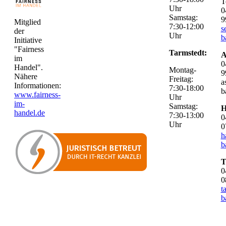
T
Uhr
0
Samstag:
9
Mitglied
7:30-12:00
s
der
Uhr
b
Initiative
"Fairness
Tarmstedt:
A
im
0
Handel".
Montag-
9
Nähere
Freitag:
a
Informationen:
7:30-18:00
b
www.fairness-
Uhr
im-
Samstag:
H
handel.de
7:30-13:00
0
Uhr
0
h
b
T
0
0
t
b