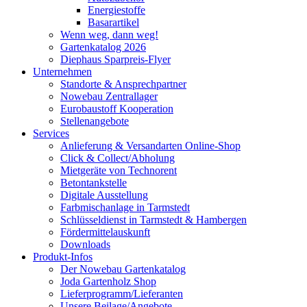
Energiestoffe
Basarartikel
Wenn weg, dann weg!
Gartenkatalog 2026
Diephaus Sparpreis-Flyer
Unternehmen
Standorte & Ansprechpartner
Nowebau Zentrallager
Eurobaustoff Kooperation
Stellenangebote
Services
Anlieferung & Versandarten Online-Shop
Click & Collect/Abholung
Mietgeräte von Technorent
Betontankstelle
Digitale Ausstellung
Farbmischanlage in Tarmstedt
Schlüsseldienst in Tarmstedt & Hambergen
Fördermittelauskunft
Downloads
Produkt-Infos
Der Nowebau Gartenkatalog
Joda Gartenholz Shop
Lieferprogramm/Lieferanten
Unsere Beilage/Angebote