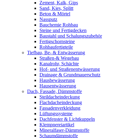
Zement, Kalk, Gips
Sand, Kies, Splitt
Beton & Mörtel
Nassputz
Bauchemie Rohbau
Steine und Fertigdecken
Baustahl und Schalungszubehör
Fertigschornsteine
Rohbaufertigteile
Tiefbau, Be- & Entwässerung
Straßen-& Wegebau
Kanalrohr, Schächte
Hof- und Straßenentwässerung
Drainage & Grundmauerschutz
Hausbewässerung
Hausentwässerung
Dach, Fassade, Dämmstoffe
Steildacheindeckung
Flachdacheindeckung
Fassadenverkleidung
Lüftungssysteme
Dachfenster & Lichtkuppeln
Klempnereiartikel
Mineralfaser-Dämmstoffe
Schaumdämmstoffe