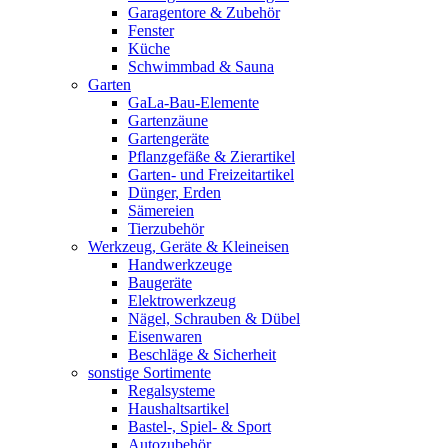
Garagentore & Zubehör
Fenster
Küche
Schwimmbad & Sauna
Garten
GaLa-Bau-Elemente
Gartenzäune
Gartengeräte
Pflanzgefäße & Zierartikel
Garten- und Freizeitartikel
Dünger, Erden
Sämereien
Tierzubehör
Werkzeug, Geräte & Kleineisen
Handwerkzeuge
Baugeräte
Elektrowerkzeug
Nägel, Schrauben & Dübel
Eisenwaren
Beschläge & Sicherheit
sonstige Sortimente
Regalsysteme
Haushaltsartikel
Bastel-, Spiel- & Sport
Autozubehör