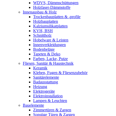
WDVS, Dämmschüttungen
Holzfaser-Dämmstoffe
Innenausbau & Holz
Trockenbauplatten & -profile
Holzbauplatten
Kalziumsilikatplatten
KVH, BSH
Schnittholz
Hobelware & Leisten
Innenverkleidungen
Bodenbeläge
Tapeten & Deko
Farben, Lacke, Putze
Fliesen, Sanitär & Haustechnik
Keramik
Kleben, Fugen & Fliesenzubehör
Sanitärelemente
Badausstattung
Heizung
Elektrogeräte
Elektroinstallation
Lampen & Leuchten
Bauelemente
Zimmertüren & Zargen
Sonstige Türen & Zargen