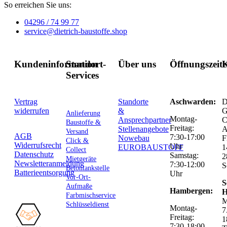
So erreichen Sie uns:
04296 / 74 99 77
service@dietrich-baustoffe.shop
Kundeninformation
Standort-
Über uns
Öffnungszeit
K
Services
Vertrag
Standorte
Aschwarden:
D
widerrufen
&
G
Anlieferung
Montag-
Ansprechpartner
C
Baustoffe &
Freitag:
Stellenangebote
Versand
AGB
7:30-17:00
Nowebau
F
Click &
Widerrufsrecht
Uhr
EUROBAUSTOFF
1
Collect
Datenschutz
Samstag:
2
Mietgeräte
Newsletteranmeldung
7:30-12:00
S
Betontankstelle
Batterieentsorgung
Uhr
Vor-Ort-
S
Aufmaße
Hambergen:
H
Farbmischservice
M
Schlüsseldienst
Montag-
7
Freitag:
1
7:30-18:00