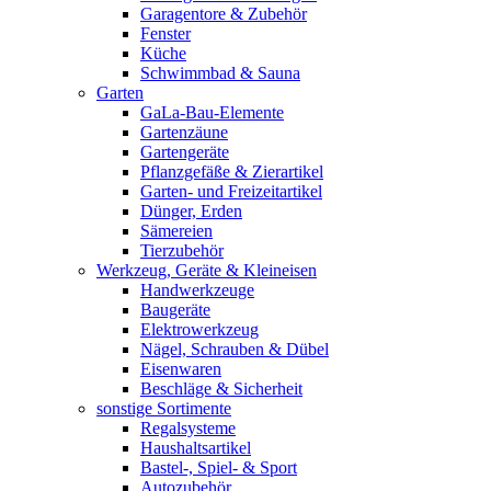
Garagentore & Zubehör
Fenster
Küche
Schwimmbad & Sauna
Garten
GaLa-Bau-Elemente
Gartenzäune
Gartengeräte
Pflanzgefäße & Zierartikel
Garten- und Freizeitartikel
Dünger, Erden
Sämereien
Tierzubehör
Werkzeug, Geräte & Kleineisen
Handwerkzeuge
Baugeräte
Elektrowerkzeug
Nägel, Schrauben & Dübel
Eisenwaren
Beschläge & Sicherheit
sonstige Sortimente
Regalsysteme
Haushaltsartikel
Bastel-, Spiel- & Sport
Autozubehör