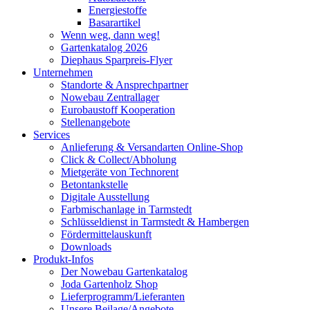
Energiestoffe
Basarartikel
Wenn weg, dann weg!
Gartenkatalog 2026
Diephaus Sparpreis-Flyer
Unternehmen
Standorte & Ansprechpartner
Nowebau Zentrallager
Eurobaustoff Kooperation
Stellenangebote
Services
Anlieferung & Versandarten Online-Shop
Click & Collect/Abholung
Mietgeräte von Technorent
Betontankstelle
Digitale Ausstellung
Farbmischanlage in Tarmstedt
Schlüsseldienst in Tarmstedt & Hambergen
Fördermittelauskunft
Downloads
Produkt-Infos
Der Nowebau Gartenkatalog
Joda Gartenholz Shop
Lieferprogramm/Lieferanten
Unsere Beilage/Angebote