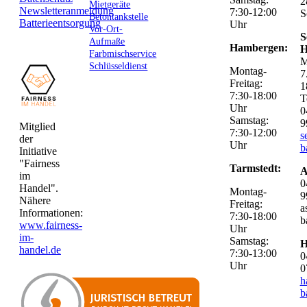
2
Mietgeräte
Newsletteranmeldung
7:30-12:00
S
Betontankstelle
Batterieentsorgung
Uhr
Vor-Ort-
S
Aufmaße
Hambergen:
H
Farbmischservice
M
Schlüsseldienst
Montag-
7
Freitag:
1
7:30-18:00
T
Uhr
0
Samstag:
9
Mitglied
7:30-12:00
s
der
Uhr
b
Initiative
"Fairness
Tarmstedt:
A
im
0
Handel".
Montag-
9
Nähere
Freitag:
a
Informationen:
7:30-18:00
b
www.fairness-
Uhr
im-
Samstag:
H
handel.de
7:30-13:00
0
Uhr
0
h
b