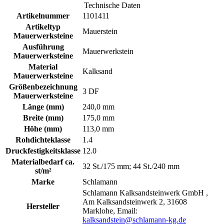
Technische Daten
Artikelnummer
1101411
Artikeltyp
Mauerstein
Mauerwerksteine
Ausführung
Mauerwerkstein
Mauerwerksteine
Material
Kalksand
Mauerwerksteine
Größenbezeichnung
3 DF
Mauerwerksteine
Länge (mm)
240,0 mm
Breite (mm)
175,0 mm
Höhe (mm)
113,0 mm
Rohdichteklasse
1.4
Druckfestigkeitsklasse
12.0
Materialbedarf ca.
32 St./175 mm; 44 St./240 mm
st/m²
Marke
Schlamann
Schlamann Kalksandsteinwerk GmbH ,
Am Kalksandsteinwerk 2, 31608
Hersteller
Marklohe, Email:
kalksandstein@schlamann-kg.de