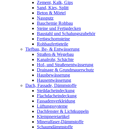
Zement, Kalk, Gips
Sand, Kies, Splitt
Beton & Mörtel
Nassputz
Bauchemie Rohbau
Steine und Fertigdecken
Baustahl und Schalungszubehör
Fertigschornsteine
Rohbaufertigteile
Tiefbau, Be- & Entwässerung
Straßen-& Wegebau
Kanalrohr, Schächte
Hof- und Straßenentwässerung
Drainage & Grundmauerschutz
Hausbewässerung
Hausentwässerung
Dach, Fassade, Dämmstoffe
Steildacheindeckung
Flachdacheindeckung
Fassadenverkleidung
Lüftungssysteme
Dachfenster & Lichtkuppeln
Klempnereiartikel
Mineralfaser-Dämmstoffe
Schaumdämmstoffe