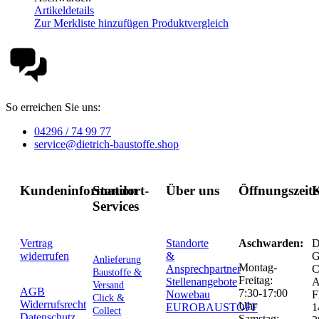
Artikeldetails
Zur Merkliste hinzufügen
Produktvergleich
So erreichen Sie uns:
04296 / 74 99 77
service@dietrich-baustoffe.shop
Kundeninformation
Standort-
Über uns
Öffnungszeit
K
Services
Vertrag
Standorte
Aschwarden:
D
widerrufen
&
G
Anlieferung
Montag-
Ansprechpartner
C
Baustoffe &
Freitag:
Stellenangebote
Versand
AGB
7:30-17:00
Nowebau
F
Click &
Widerrufsrecht
Uhr
EUROBAUSTOFF
1
Collect
Datenschutz
Samstag: