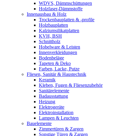
WDVS, Dämmschüttungen
Holzfaser-Dämmstoffe
Innenausbau & Holz
Trockenbauplatten & -profile
Holzbauplatten
Kalziumsilikatplatten
KVH, BSH
Schnittholz
Hobelware & Leisten
Innenverkleidungen
Bodenbeläge
Tapeten & Deko
Farben, Lacke, Putze
Fliesen, Sanitär & Haustechnik
Keramik
Kleben, Fugen & Fliesenzubehör
Sanitärelemente
Badausstattung
Heizung
Elektrogeräte
Elektroinstallation
Lampen & Leuchten
Bauelemente
Zimmertüren & Zargen
Sonstige Türen & Zargen