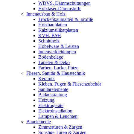
WDVS, Dämmschüttungen
Holzfaser-Dämmstoffe
Innenausbau & Holz
Trockenbauplatten & -profile
Holzbauplatten
Kalziumsilikatplatten
KVH, BSH
Schnittholz
Hobelware & Leisten
Innenverkleidungen
Bodenbeläge
Tapeten & Deko
Farben, Lacke, Putze
Fliesen, Sanitär & Haustechnik
Keramik
Kleben, Fugen & Fliesenzubehör
Sanitärelemente
Badausstattung
Heizung
Elektrogeräte
Elektroinstallation
Lampen & Leuchten
Bauelemente
Zimmertüren & Zargen
Sonstige Türen & Zargen