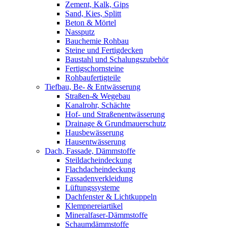
Zement, Kalk, Gips
Sand, Kies, Splitt
Beton & Mörtel
Nassputz
Bauchemie Rohbau
Steine und Fertigdecken
Baustahl und Schalungszubehör
Fertigschornsteine
Rohbaufertigteile
Tiefbau, Be- & Entwässerung
Straßen-& Wegebau
Kanalrohr, Schächte
Hof- und Straßenentwässerung
Drainage & Grundmauerschutz
Hausbewässerung
Hausentwässerung
Dach, Fassade, Dämmstoffe
Steildacheindeckung
Flachdacheindeckung
Fassadenverkleidung
Lüftungssysteme
Dachfenster & Lichtkuppeln
Klempnereiartikel
Mineralfaser-Dämmstoffe
Schaumdämmstoffe