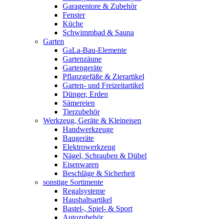
Garagentore & Zubehör
Fenster
Küche
Schwimmbad & Sauna
Garten
GaLa-Bau-Elemente
Gartenzäune
Gartengeräte
Pflanzgefäße & Zierartikel
Garten- und Freizeitartikel
Dünger, Erden
Sämereien
Tierzubehör
Werkzeug, Geräte & Kleineisen
Handwerkzeuge
Baugeräte
Elektrowerkzeug
Nägel, Schrauben & Dübel
Eisenwaren
Beschläge & Sicherheit
sonstige Sortimente
Regalsysteme
Haushaltsartikel
Bastel-, Spiel- & Sport
Autozubehör