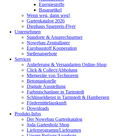
Energiestoffe
Basarartikel
Wenn weg, dann weg!
Gartenkatalog 2026
Diephaus Sparpreis-Flyer
Unternehmen
Standorte & Ansprechpartner
Nowebau Zentrallager
Eurobaustoff Kooperation
Stellenangebote
Services
Anlieferung & Versandarten Online-Shop
Click & Collect/Abholung
Mietgeräte von Technorent
Betontankstelle
Digitale Ausstellung
Farbmischanlage in Tarmstedt
Schlüsseldienst in Tarmstedt & Hambergen
Fördermittelauskunft
Downloads
Produkt-Infos
Der Nowebau Gartenkatalog
Joda Gartenholz Shop
Lieferprogramm/Lieferanten
Unsere Beilage/Angebote