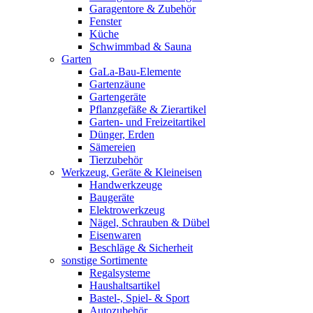
Garagentore & Zubehör
Fenster
Küche
Schwimmbad & Sauna
Garten
GaLa-Bau-Elemente
Gartenzäune
Gartengeräte
Pflanzgefäße & Zierartikel
Garten- und Freizeitartikel
Dünger, Erden
Sämereien
Tierzubehör
Werkzeug, Geräte & Kleineisen
Handwerkzeuge
Baugeräte
Elektrowerkzeug
Nägel, Schrauben & Dübel
Eisenwaren
Beschläge & Sicherheit
sonstige Sortimente
Regalsysteme
Haushaltsartikel
Bastel-, Spiel- & Sport
Autozubehör