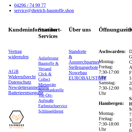
04296 / 74 99 77
service@dietrich-baustoffe.shop
Kundeninformation
Standort-
Über uns
Öffnungszeit
K
Services
Vertrag
Standorte
Aschwarden:
D
widerrufen
&
G
Anlieferung
Montag-
Ansprechpartner
C
Baustoffe &
Freitag:
Stellenangebote
Versand
AGB
7:30-17:00
Nowebau
F
Click &
Widerrufsrecht
Uhr
EUROBAUSTOFF
1
Collect
Datenschutz
Samstag:
2
Mietgeräte
Newsletteranmeldung
7:30-12:00
S
Betontankstelle
Batterieentsorgung
Uhr
Vor-Ort-
S
Aufmaße
Hambergen:
H
Farbmischservice
M
Schlüsseldienst
Montag-
7
Freitag:
1
7:30-18:00
T
Uhr
0