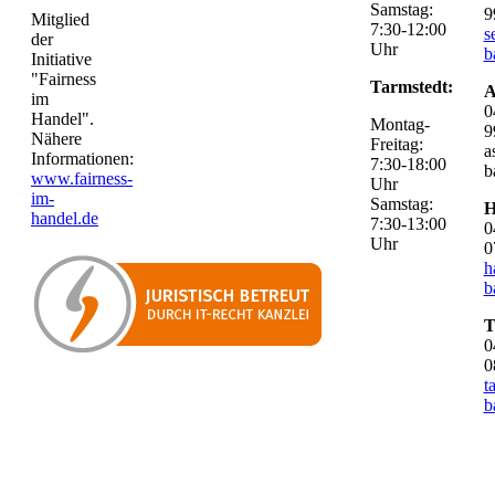
Samstag:
9
Mitglied
7:30-12:00
s
der
Uhr
b
Initiative
"Fairness
Tarmstedt:
A
im
0
Handel".
Montag-
9
Nähere
Freitag:
a
Informationen:
7:30-18:00
b
www.fairness-
Uhr
im-
Samstag:
H
handel.de
7:30-13:00
0
Uhr
0
h
b
T
0
0
t
b