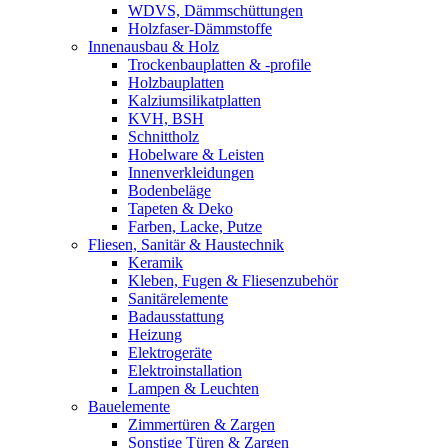
WDVS, Dämmschüttungen
Holzfaser-Dämmstoffe
Innenausbau & Holz
Trockenbauplatten & -profile
Holzbauplatten
Kalziumsilikatplatten
KVH, BSH
Schnittholz
Hobelware & Leisten
Innenverkleidungen
Bodenbeläge
Tapeten & Deko
Farben, Lacke, Putze
Fliesen, Sanitär & Haustechnik
Keramik
Kleben, Fugen & Fliesenzubehör
Sanitärelemente
Badausstattung
Heizung
Elektrogeräte
Elektroinstallation
Lampen & Leuchten
Bauelemente
Zimmertüren & Zargen
Sonstige Türen & Zargen