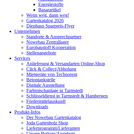
Energiestoffe
Basarartikel
Wenn weg, dann weg!
Gartenkatalog 2026
Diephaus Sparpreis-Flyer
Unternehmen
Standorte & Ansprechpartner
Nowebau Zentrallager
Eurobaustoff Kooperation
Stellenangebote
Services
Anlieferung & Versandarten Online-Shop
Click & Collect/Abholung
Mietgeräte von Technorent
Betontankstelle
Digitale Ausstellung
Farbmischanlage in Tarmstedt
Schlüsseldienst in Tarmstedt & Hambergen
Fördermittelauskunft
Downloads
Produkt-Infos
Der Nowebau Gartenkatalog
Joda Gartenholz Shop
Lieferprogramm/Lieferanten
Unsere Beilage/Angebote