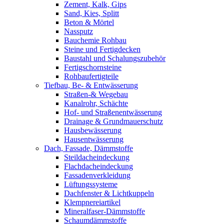
Zement, Kalk, Gips
Sand, Kies, Splitt
Beton & Mörtel
Nassputz
Bauchemie Rohbau
Steine und Fertigdecken
Baustahl und Schalungszubehör
Fertigschornsteine
Rohbaufertigteile
Tiefbau, Be- & Entwässerung
Straßen-& Wegebau
Kanalrohr, Schächte
Hof- und Straßenentwässerung
Drainage & Grundmauerschutz
Hausbewässerung
Hausentwässerung
Dach, Fassade, Dämmstoffe
Steildacheindeckung
Flachdacheindeckung
Fassadenverkleidung
Lüftungssysteme
Dachfenster & Lichtkuppeln
Klempnereiartikel
Mineralfaser-Dämmstoffe
Schaumdämmstoffe