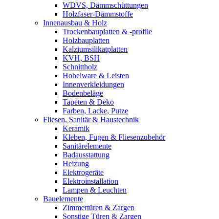
WDVS, Dämmschüttungen
Holzfaser-Dämmstoffe
Innenausbau & Holz
Trockenbauplatten & -profile
Holzbauplatten
Kalziumsilikatplatten
KVH, BSH
Schnittholz
Hobelware & Leisten
Innenverkleidungen
Bodenbeläge
Tapeten & Deko
Farben, Lacke, Putze
Fliesen, Sanitär & Haustechnik
Keramik
Kleben, Fugen & Fliesenzubehör
Sanitärelemente
Badausstattung
Heizung
Elektrogeräte
Elektroinstallation
Lampen & Leuchten
Bauelemente
Zimmertüren & Zargen
Sonstige Türen & Zargen