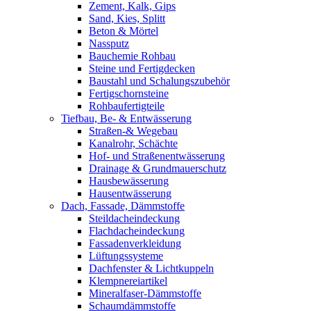
Zement, Kalk, Gips
Sand, Kies, Splitt
Beton & Mörtel
Nassputz
Bauchemie Rohbau
Steine und Fertigdecken
Baustahl und Schalungszubehör
Fertigschornsteine
Rohbaufertigteile
Tiefbau, Be- & Entwässerung
Straßen-& Wegebau
Kanalrohr, Schächte
Hof- und Straßenentwässerung
Drainage & Grundmauerschutz
Hausbewässerung
Hausentwässerung
Dach, Fassade, Dämmstoffe
Steildacheindeckung
Flachdacheindeckung
Fassadenverkleidung
Lüftungssysteme
Dachfenster & Lichtkuppeln
Klempnereiartikel
Mineralfaser-Dämmstoffe
Schaumdämmstoffe