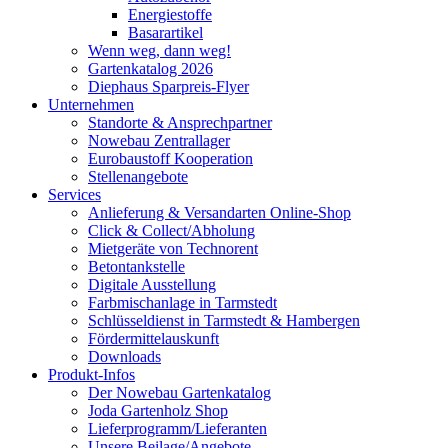
Energiestoffe
Basarartikel
Wenn weg, dann weg!
Gartenkatalog 2026
Diephaus Sparpreis-Flyer
Unternehmen
Standorte & Ansprechpartner
Nowebau Zentrallager
Eurobaustoff Kooperation
Stellenangebote
Services
Anlieferung & Versandarten Online-Shop
Click & Collect/Abholung
Mietgeräte von Technorent
Betontankstelle
Digitale Ausstellung
Farbmischanlage in Tarmstedt
Schlüsseldienst in Tarmstedt & Hambergen
Fördermittelauskunft
Downloads
Produkt-Infos
Der Nowebau Gartenkatalog
Joda Gartenholz Shop
Lieferprogramm/Lieferanten
Unsere Beilage/Angebote