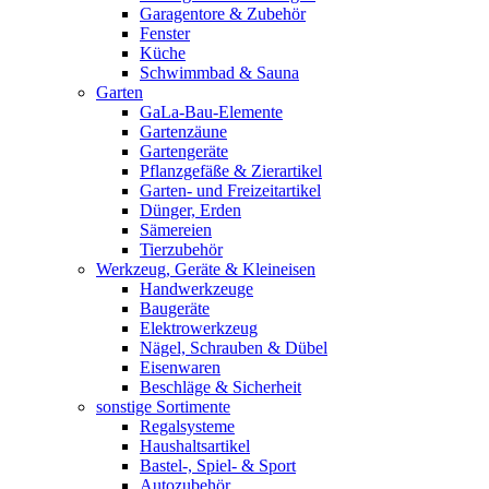
Garagentore & Zubehör
Fenster
Küche
Schwimmbad & Sauna
Garten
GaLa-Bau-Elemente
Gartenzäune
Gartengeräte
Pflanzgefäße & Zierartikel
Garten- und Freizeitartikel
Dünger, Erden
Sämereien
Tierzubehör
Werkzeug, Geräte & Kleineisen
Handwerkzeuge
Baugeräte
Elektrowerkzeug
Nägel, Schrauben & Dübel
Eisenwaren
Beschläge & Sicherheit
sonstige Sortimente
Regalsysteme
Haushaltsartikel
Bastel-, Spiel- & Sport
Autozubehör