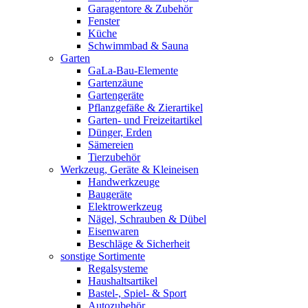
Garagentore & Zubehör
Fenster
Küche
Schwimmbad & Sauna
Garten
GaLa-Bau-Elemente
Gartenzäune
Gartengeräte
Pflanzgefäße & Zierartikel
Garten- und Freizeitartikel
Dünger, Erden
Sämereien
Tierzubehör
Werkzeug, Geräte & Kleineisen
Handwerkzeuge
Baugeräte
Elektrowerkzeug
Nägel, Schrauben & Dübel
Eisenwaren
Beschläge & Sicherheit
sonstige Sortimente
Regalsysteme
Haushaltsartikel
Bastel-, Spiel- & Sport
Autozubehör