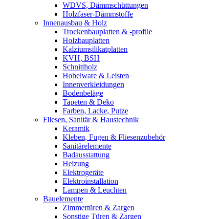
WDVS, Dämmschüttungen
Holzfaser-Dämmstoffe
Innenausbau & Holz
Trockenbauplatten & -profile
Holzbauplatten
Kalziumsilikatplatten
KVH, BSH
Schnittholz
Hobelware & Leisten
Innenverkleidungen
Bodenbeläge
Tapeten & Deko
Farben, Lacke, Putze
Fliesen, Sanitär & Haustechnik
Keramik
Kleben, Fugen & Fliesenzubehör
Sanitärelemente
Badausstattung
Heizung
Elektrogeräte
Elektroinstallation
Lampen & Leuchten
Bauelemente
Zimmertüren & Zargen
Sonstige Türen & Zargen