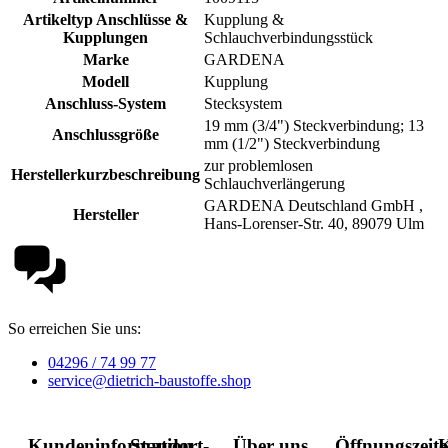
Artikeltyp Anschlüsse &
Kupplung &
Kupplungen
Schlauchverbindungsstück
Marke
GARDENA
Modell
Kupplung
Anschluss-System
Stecksystem
19 mm (3/4") Steckverbindung; 13
Anschlussgröße
mm (1/2") Steckverbindung
zur problemlosen
Herstellerkurzbeschreibung
Schlauchverlängerung
GARDENA Deutschland GmbH ,
Hersteller
Hans-Lorenser-Str. 40, 89079 Ulm
So erreichen Sie uns:
04296 / 74 99 77
service@dietrich-baustoffe.shop
Kundeninformation
Standort-
Über uns
Öffnungszeit
K