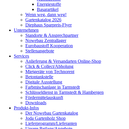
Energiestoffe
Basarartikel
Wenn weg, dann weg!
Gartenkatalog 2026
Diephaus Sparpreis-Flyer
Unternehmen
Standorte & Ansprechpartner
Nowebau Zentrallager
Eurobaustoff Kooperation
Stellenangebote
Services
Anlieferung & Versandarten Online-Shop
Click & Collect/Abholung
Mietgeräte von Technorent
Betontankstelle
Digitale Ausstellung
Farbmischanlage in Tarmstedt
Schlüsseldienst in Tarmstedt & Hambergen
Fördermittelauskunft
Downloads
Produkt-Infos
Der Nowebau Gartenkatalog
Joda Gartenholz Shop
Lieferprogramm/Lieferanten
Unsere Beilage/Angebote