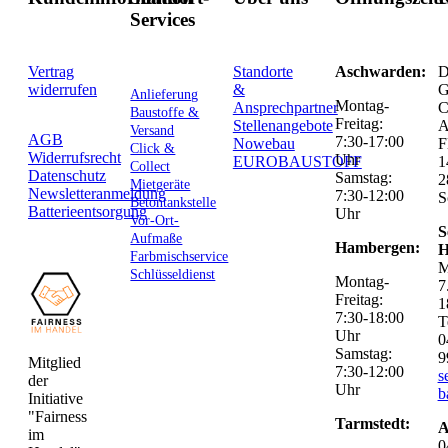
Services
Vertrag
Standorte
Aschwarden:
D
widerrufen
&
G
Anlieferung
Montag-
Ansprechpartner
C
Baustoffe &
Freitag:
Stellenangebote
Versand
AGB
7:30-17:00
Nowebau
F
Click &
Widerrufsrecht
Uhr
EUROBAUSTOFF
1
Collect
Datenschutz
Samstag:
2
Mietgeräte
Newsletteranmeldung
7:30-12:00
S
Betontankstelle
Batterieentsorgung
Uhr
Vor-Ort-
S
Aufmaße
Hambergen:
H
Farbmischservice
M
Schlüsseldienst
Montag-
7
Freitag:
1
7:30-18:00
T
Uhr
0
Samstag:
9
Mitglied
7:30-12:00
s
der
Uhr
b
Initiative
"Fairness
Tarmstedt:
A
im
0