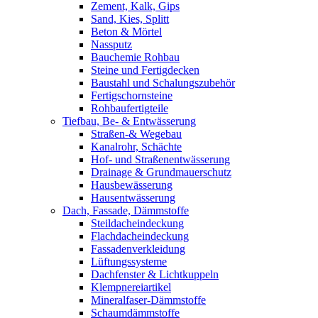
Zement, Kalk, Gips
Sand, Kies, Splitt
Beton & Mörtel
Nassputz
Bauchemie Rohbau
Steine und Fertigdecken
Baustahl und Schalungszubehör
Fertigschornsteine
Rohbaufertigteile
Tiefbau, Be- & Entwässerung
Straßen-& Wegebau
Kanalrohr, Schächte
Hof- und Straßenentwässerung
Drainage & Grundmauerschutz
Hausbewässerung
Hausentwässerung
Dach, Fassade, Dämmstoffe
Steildacheindeckung
Flachdacheindeckung
Fassadenverkleidung
Lüftungssysteme
Dachfenster & Lichtkuppeln
Klempnereiartikel
Mineralfaser-Dämmstoffe
Schaumdämmstoffe