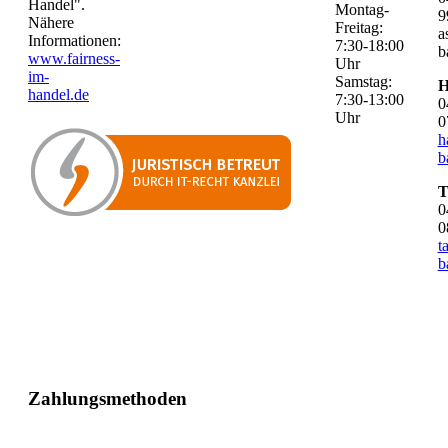
Handel".
Montag-
9
Nähere
Freitag:
a
Informationen:
7:30-18:00
b
www.fairness-
Uhr
im-
Samstag:
H
handel.de
7:30-13:00
0
Uhr
0
h
b
T
0
0
t
b
Zahlungsmethoden