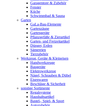
Garagentore & Zubehör
Fenster
Küche
Schwimmbad & Sauna
Garten
GaLa-Bau-Elemente
Gartenzäune
Gartengeräte
Pflanzgefäße & Zierartikel
Garten- und Freizeitartikel
Dünger, Erden
Sämereien
Tierzubehör
Werkzeug, Geräte & Kleineisen
Handwerkzeuge
Baugeräte
Elektrowerkzeug
Nägel, Schrauben & Dübel
Eisenwaren
Beschläge & Sicherheit
sonstige Sortimente
Regalsysteme
Haushaltsartikel
Bastel-, Spiel- & Sport
Autozubehör