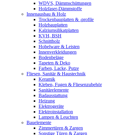
WDVS, Dämmschüttungen
Holzfaser-Dämmstoffe
Innenausbau & Holz
Trockenbauplatten & -profile
Holzbauplatten
Kalziumsilikatplatten
KVH, BSH
Schnittholz
Hobelware & Leisten
Innenverkleidungen
Bodenbeläge
Tapeten & Deko
Farben, Lacke, Putze
Fliesen, Sanitär & Haustechnik
Keramik
Kleben, Fugen & Fliesenzubehör
Sanitärelemente
Badausstattung
Heizung
Elektrogeräte
Elektroinstallation
Lampen & Leuchten
Bauelemente
Zimmertüren & Zargen
Sonstige Türen & Zargen