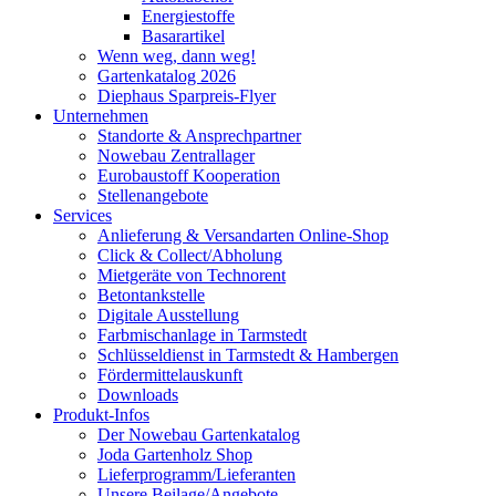
Energiestoffe
Basarartikel
Wenn weg, dann weg!
Gartenkatalog 2026
Diephaus Sparpreis-Flyer
Unternehmen
Standorte & Ansprechpartner
Nowebau Zentrallager
Eurobaustoff Kooperation
Stellenangebote
Services
Anlieferung & Versandarten Online-Shop
Click & Collect/Abholung
Mietgeräte von Technorent
Betontankstelle
Digitale Ausstellung
Farbmischanlage in Tarmstedt
Schlüsseldienst in Tarmstedt & Hambergen
Fördermittelauskunft
Downloads
Produkt-Infos
Der Nowebau Gartenkatalog
Joda Gartenholz Shop
Lieferprogramm/Lieferanten
Unsere Beilage/Angebote