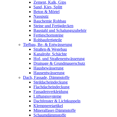
Zement, Kalk, Gips
Sand, Kies, Splitt
Beton & Mörtel
Nassputz
Bauchemie Rohbau
Steine und Fertigdecken
Baustahl und Schalungszubehör
Fertigschornsteine
Rohbaufertigteile
Tiefbau, Be- & Entwässerung
Straßen-& Wegebau
Kanalrohr, Schächte
Hof- und Straßenentwässerung
Drainage & Grundmauerschutz
Hausbewässerung
Hausentwässerung
Dach, Fassade, Dämmstoffe
Steildacheindeckung
Flachdacheindeckung
Fassadenverkleidung
Lüftungssysteme
Dachfenster & Lichtkuppeln
Klempnereiartikel
Mineralfaser-Dämmstoffe
Schaumdämmstoffe