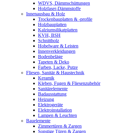
WDVS, Dämmschüttungen
Holzfaser-Dämmstoffe
Innenausbau & Holz
Trockenbauplatten & -profile
Holzbauplatten
Kalziumsilikatplatten
KVH, BSH
Schnittholz
Hobelware & Leisten
Innenverkleidungen
Bodenbeläge
Tapeten & Deko
Farben, Lacke, Putze
Fliesen, Sanitär & Haustechnik
Keramik
Kleben, Fugen & Fliesenzubehör
Sanitärelemente
Badausstattung
Heizung
Elektrogeräte
Elektroinstallation
Lampen & Leuchten
Bauelemente
Zimmertüren & Zargen
Sonstige Türen & Zargen