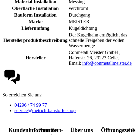
Material Installation
Messing
Oberfläche Installation
verchromt
Bauform Installation
Durchgang
Marke
MEISTER
Lieferumfang
Kugeldichtung
Der Kugelhahn ermöglicht das
Herstellerproduktbeschreibung
schnelle Freigeben der vollen
Wassermenge.
Conmetall Meister GmbH ,
Hersteller
Hafenstr. 26, 29223 Celle,
Email:
info@conmetallmeister.de
So erreichen Sie uns:
04296 / 74 99 77
service@dietrich-baustoffe.shop
Kundeninformation
Standort-
Über uns
Öffnungszeit
K