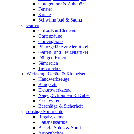
Garagentore & Zubehör
Fenster
Küche
Schwimmbad & Sauna
Garten
GaLa-Bau-Elemente
Gartenzäune
Gartengeräte
Pflanzgefäße & Zierartikel
Garten- und Freizeitartikel
Dünger, Erden
Sämereien
Tierzubehör
Werkzeug, Geräte & Kleineisen
Handwerkzeuge
Baugeräte
Elektrowerkzeug
Nägel, Schrauben & Dübel
Eisenwaren
Beschläge & Sicherheit
sonstige Sortimente
Regalsysteme
Haushaltsartikel
Bastel-, Spiel- & Sport
Autozubehör