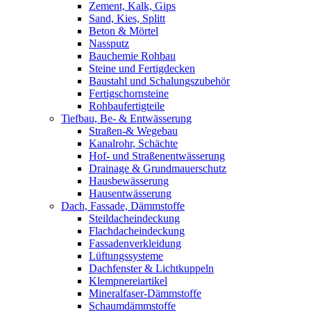
Zement, Kalk, Gips
Sand, Kies, Splitt
Beton & Mörtel
Nassputz
Bauchemie Rohbau
Steine und Fertigdecken
Baustahl und Schalungszubehör
Fertigschornsteine
Rohbaufertigteile
Tiefbau, Be- & Entwässerung
Straßen-& Wegebau
Kanalrohr, Schächte
Hof- und Straßenentwässerung
Drainage & Grundmauerschutz
Hausbewässerung
Hausentwässerung
Dach, Fassade, Dämmstoffe
Steildacheindeckung
Flachdacheindeckung
Fassadenverkleidung
Lüftungssysteme
Dachfenster & Lichtkuppeln
Klempnereiartikel
Mineralfaser-Dämmstoffe
Schaumdämmstoffe