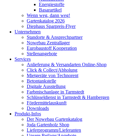
Energiestoffe
Basarartikel
Wenn weg, dann weg!
Gartenkatalog 2026
Diephaus Sparpreis-Flyer
Unternehmen
Standorte & Ansprechpartner
Nowebau Zentrallager
Eurobaustoff Kooperation
Stellenangebote
Services
Anlieferung & Versandarten Online-Shop
Click & Collect/Abholung
Mietgeräte von Technorent
Betontankstelle
Digitale Ausstellung
Farbmischanlage in Tarmstedt
Schlüsseldienst in Tarmstedt & Hambergen
Fördermittelauskunft
Downloads
Produkt-Infos
Der Nowebau Gartenkatalog
Joda Gartenholz Shop
Lieferprogramm/Lieferanten
Unsere Beilage/Angebote