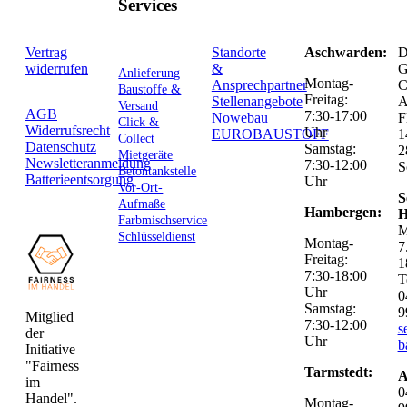
Services
Vertrag
Standorte
Aschwarden:
D
widerrufen
&
G
Anlieferung
Montag-
Ansprechpartner
C
Baustoffe &
Freitag:
Stellenangebote
Versand
AGB
7:30-17:00
Nowebau
F
Click &
Widerrufsrecht
Uhr
EUROBAUSTOFF
1
Collect
Datenschutz
Samstag:
2
Mietgeräte
Newsletteranmeldung
7:30-12:00
S
Betontankstelle
Batterieentsorgung
Uhr
Vor-Ort-
S
Aufmaße
Hambergen:
H
Farbmischservice
M
Schlüsseldienst
Montag-
7
Freitag:
1
7:30-18:00
T
Uhr
0
Samstag:
9
Mitglied
7:30-12:00
s
der
Uhr
b
Initiative
"Fairness
Tarmstedt:
A
im
0
Handel".
Montag-