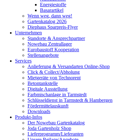
Energiestoffe
Basarartikel
Wenn weg, dann weg!
Gartenkatalog 2026
Diephaus Sparpreis-Flyer
Unternehmen
Standorte & Ansprechpartner
Nowebau Zentrallager
Eurobaustoff Kooperation
Stellenangebote
Services
Anlieferung & Versandarten Online-Shop
Click & Collect/Abholung
Mietgeräte von Technorent
Betontankstelle
Digitale Ausstellung
Farbmischanlage in Tarmstedt
Schlüsseldienst in Tarmstedt & Hambergen
Fördermittelauskunft
Downloads
Produkt-Infos
Der Nowebau Gartenkatalog
Joda Gartenholz Shop
Lieferprogramm/Lieferanten
Unsere Beilage/Angebote