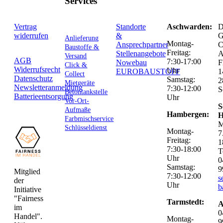
Services
Vertrag
Standorte
Aschwarden:
D
widerrufen
&
G
Anlieferung
Montag-
Ansprechpartner
C
Baustoffe &
Freitag:
Stellenangebote
Versand
AGB
7:30-17:00
Nowebau
F
Click &
Widerrufsrecht
Uhr
EUROBAUSTOFF
1
Collect
Datenschutz
Samstag:
2
Mietgeräte
Newsletteranmeldung
7:30-12:00
S
Betontankstelle
Batterieentsorgung
Uhr
Vor-Ort-
S
Aufmaße
Hambergen:
H
Farbmischservice
M
Schlüsseldienst
Montag-
7
Freitag:
1
7:30-18:00
T
Uhr
0
Samstag:
9
Mitglied
7:30-12:00
s
der
Uhr
b
Initiative
"Fairness
Tarmstedt:
A
im
0
Handel".
Montag-
9