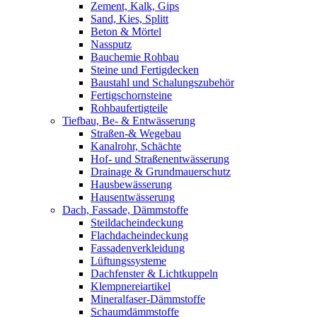
Zement, Kalk, Gips
Sand, Kies, Splitt
Beton & Mörtel
Nassputz
Bauchemie Rohbau
Steine und Fertigdecken
Baustahl und Schalungszubehör
Fertigschornsteine
Rohbaufertigteile
Tiefbau, Be- & Entwässerung
Straßen-& Wegebau
Kanalrohr, Schächte
Hof- und Straßenentwässerung
Drainage & Grundmauerschutz
Hausbewässerung
Hausentwässerung
Dach, Fassade, Dämmstoffe
Steildacheindeckung
Flachdacheindeckung
Fassadenverkleidung
Lüftungssysteme
Dachfenster & Lichtkuppeln
Klempnereiartikel
Mineralfaser-Dämmstoffe
Schaumdämmstoffe