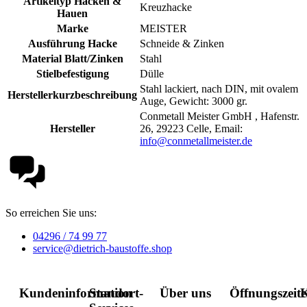
Artikeltyp Hacken &
Kreuzhacke
Hauen
Marke
MEISTER
Ausführung Hacke
Schneide & Zinken
Material Blatt/Zinken
Stahl
Stielbefestigung
Dülle
Stahl lackiert, nach DIN, mit ovalem
Herstellerkurzbeschreibung
Auge, Gewicht: 3000 gr.
Conmetall Meister GmbH , Hafenstr.
Hersteller
26, 29223 Celle, Email:
info@conmetallmeister.de
So erreichen Sie uns:
04296 / 74 99 77
service@dietrich-baustoffe.shop
Kundeninformation
Standort-
Über uns
Öffnungszeit
K