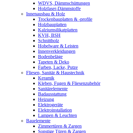
WDVS, Dämmschüttungen
Holzfaser-Dämmstoffe
Innenausbau & Holz
Trockenbauplatten & -profile
Holzbauplatten
Kalziumsilikatplatten
KVH, BSH
Schnittholz
Hobelware & Leisten
Innenverkleidungen
Bodenbeläge
Tapeten & Deko
Farben, Lacke, Putze
Fliesen, Sanitär & Haustechnik
Keramik
Kleben, Fugen & Fliesenzubehör
Sanitärelemente
Badausstattung
Heizung
Elektrogeräte
Elektroinstallation
Lampen & Leuchten
Bauelemente
Zimmertüren & Zargen
Sonstige Türen & Zargen