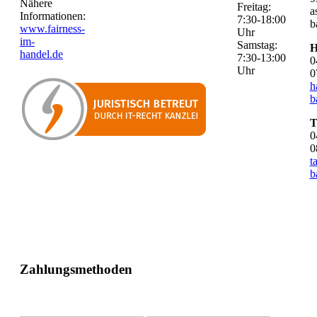
Nähere
Freitag:
a
Informationen:
7:30-18:00
b
www.fairness-
Uhr
im-
Samstag:
H
handel.de
7:30-13:00
0
Uhr
0
h
b
T
0
0
t
b
Zahlungsmethoden