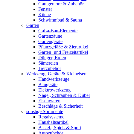
Garagentore & Zubehör
Fenster
Küche
Schwimmbad & Sauna
Garten
GaLa-Bau-Elemente
Gartenzäune
Gartengeräte
Pflanzgefäße & Zierartikel
Garten- und Freizeitartikel
Dünger, Erden
Sämereien
Tierzubehör
Werkzeug, Geräte & Kleineisen
Handwerkzeuge
Baugeräte
Elektrowerkzeug
Nägel, Schrauben & Dübel
Eisenwaren
Beschläge & Sicherheit
sonstige Sortimente
Regalsysteme
Haushaltsartikel
Bastel-, Spiel- & Sport
Autozubehör