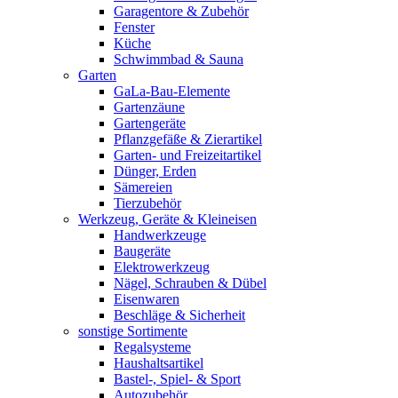
Garagentore & Zubehör
Fenster
Küche
Schwimmbad & Sauna
Garten
GaLa-Bau-Elemente
Gartenzäune
Gartengeräte
Pflanzgefäße & Zierartikel
Garten- und Freizeitartikel
Dünger, Erden
Sämereien
Tierzubehör
Werkzeug, Geräte & Kleineisen
Handwerkzeuge
Baugeräte
Elektrowerkzeug
Nägel, Schrauben & Dübel
Eisenwaren
Beschläge & Sicherheit
sonstige Sortimente
Regalsysteme
Haushaltsartikel
Bastel-, Spiel- & Sport
Autozubehör