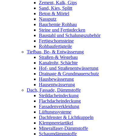
Zement, Kalk, Gips
Sand, Kies, Splitt
Beton & Mörtel
Nassputz
Bauchemie Rohbau
Steine und Fertigdecken
Baustahl und Schalungszubehör
Fertigschornsteine
Rohbaufertigteile
Tiefbau, Be- & Entwässerung
Straßen-& Wegebau
Kanalrohr, Schächte
Hof- und Straßenentwässerung
Drainage & Grundmauerschutz
Hausbewässerung
Hausentwässerung
Dach, Fassade, Dämmstoffe
Steildacheindeckung
Flachdacheindeckung
Fassadenverkleidung
Lüftungssysteme
Dachfenster & Lichtkuppeln
Klempnereiartikel
Mineralfaser-Dämmstoffe
Schaumdämmstoffe