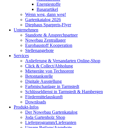
Energiestoffe
Basarartikel
Wenn weg, dann weg!
Gartenkatalog 2026
Diephaus Sparpreis-Flyer
Unternehmen
Standorte & Ansprechpartner
Nowebau Zentrallager
Eurobaustoff Kooperation
Stellenangebote
Services
Anlieferung & Versandarten Online-Shop
Click & Collect/Abholung
Mietgeräte von Technorent
Betontankstelle
Digitale Ausstellung
Farbmischanlage in Tarmstedt
Schlüsseldienst in Tarmstedt & Hambergen
Fördermittelauskunft
Downloads
Produkt-Infos
Der Nowebau Gartenkatalog
Joda Gartenholz Shop
Lieferprogramm/Lieferanten
Unsere Beilage/Angebote