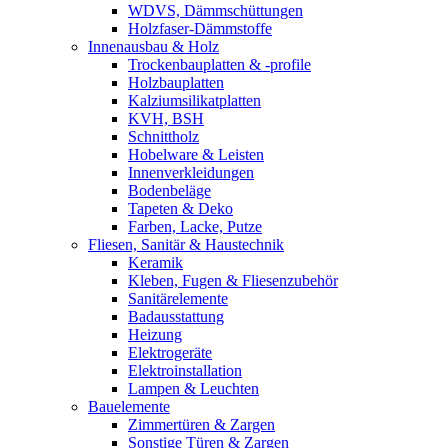
WDVS, Dämmschüttungen
Holzfaser-Dämmstoffe
Innenausbau & Holz
Trockenbauplatten & -profile
Holzbauplatten
Kalziumsilikatplatten
KVH, BSH
Schnittholz
Hobelware & Leisten
Innenverkleidungen
Bodenbeläge
Tapeten & Deko
Farben, Lacke, Putze
Fliesen, Sanitär & Haustechnik
Keramik
Kleben, Fugen & Fliesenzubehör
Sanitärelemente
Badausstattung
Heizung
Elektrogeräte
Elektroinstallation
Lampen & Leuchten
Bauelemente
Zimmertüren & Zargen
Sonstige Türen & Zargen