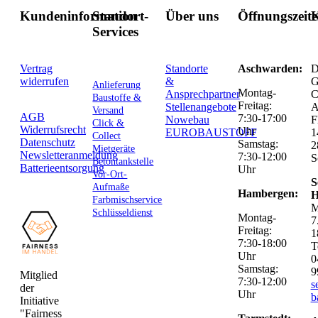
Kundeninformation
Standort-
Über uns
Öffnungszeit
K
Services
Vertrag
Standorte
Aschwarden:
D
widerrufen
&
G
Anlieferung
Montag-
Ansprechpartner
C
Baustoffe &
Freitag:
Stellenangebote
Versand
AGB
7:30-17:00
Nowebau
F
Click &
Widerrufsrecht
Uhr
EUROBAUSTOFF
1
Collect
Datenschutz
Samstag:
2
Mietgeräte
Newsletteranmeldung
7:30-12:00
S
Betontankstelle
Batterieentsorgung
Uhr
Vor-Ort-
S
Aufmaße
Hambergen:
H
Farbmischservice
M
Schlüsseldienst
Montag-
7
Freitag:
1
7:30-18:00
T
Uhr
0
Samstag:
9
Mitglied
7:30-12:00
s
der
Uhr
b
Initiative
"Fairness