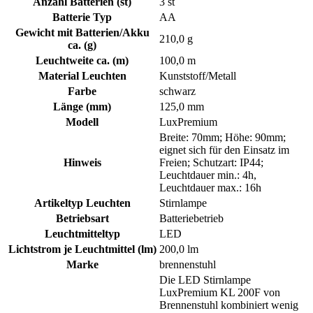
Anzahl Batterien (st)
3 st
Batterie Typ
AA
Gewicht mit Batterien/Akku
210,0 g
ca. (g)
Leuchtweite ca. (m)
100,0 m
Material Leuchten
Kunststoff/Metall
Farbe
schwarz
Länge (mm)
125,0 mm
Modell
LuxPremium
Breite: 70mm; Höhe: 90mm;
eignet sich für den Einsatz im
Hinweis
Freien; Schutzart: IP44;
Leuchtdauer min.: 4h,
Leuchtdauer max.: 16h
Artikeltyp Leuchten
Stirnlampe
Betriebsart
Batteriebetrieb
Leuchtmitteltyp
LED
Lichtstrom je Leuchtmittel (lm)
200,0 lm
Marke
brennenstuhl
Die LED Stirnlampe
LuxPremium KL 200F von
Brennenstuhl kombiniert wenig