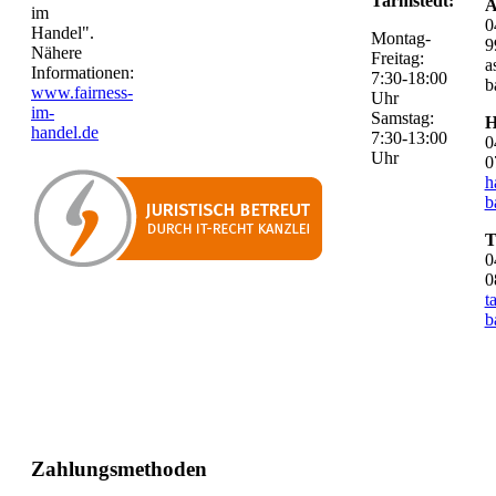
Tarmstedt:
A
im
0
Handel".
Montag-
9
Nähere
Freitag:
a
Informationen:
7:30-18:00
b
www.fairness-
Uhr
im-
Samstag:
H
handel.de
7:30-13:00
0
Uhr
0
h
b
T
0
0
t
b
Zahlungsmethoden