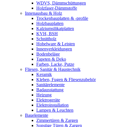
WDVS, Dämmschüttungen
Holzfaser-Dämmstoffe
Innenausbau & Holz
Trockenbauplatten & -profile
Holzbauplatten
Kalziumsilikatplatten
KVH, BSH
Schnittholz
Hobelware & Leisten
Innenverkleidungen
Bodenbeläge
Tapeten & Deko
Farben, Lacke, Putze
Fliesen, Sanitär & Haustechnik
Keramik
Kleben, Fugen & Fliesenzubehör
Sanitärelemente
Badausstattung
Heizung
Elektrogeräte
Elektroinstallation
Lampen & Leuchten
Bauelemente
Zimmertüren & Zargen
Sonstige Türen & Zargen