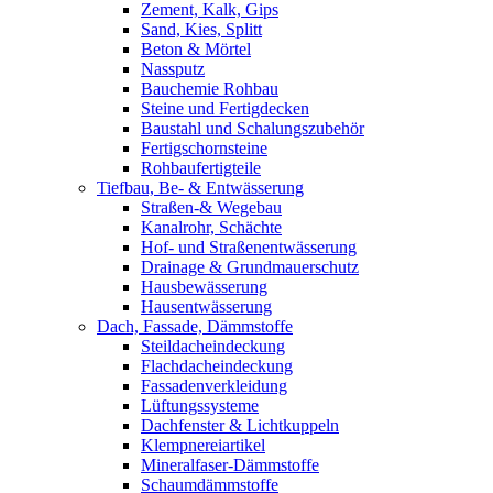
Zement, Kalk, Gips
Sand, Kies, Splitt
Beton & Mörtel
Nassputz
Bauchemie Rohbau
Steine und Fertigdecken
Baustahl und Schalungszubehör
Fertigschornsteine
Rohbaufertigteile
Tiefbau, Be- & Entwässerung
Straßen-& Wegebau
Kanalrohr, Schächte
Hof- und Straßenentwässerung
Drainage & Grundmauerschutz
Hausbewässerung
Hausentwässerung
Dach, Fassade, Dämmstoffe
Steildacheindeckung
Flachdacheindeckung
Fassadenverkleidung
Lüftungssysteme
Dachfenster & Lichtkuppeln
Klempnereiartikel
Mineralfaser-Dämmstoffe
Schaumdämmstoffe