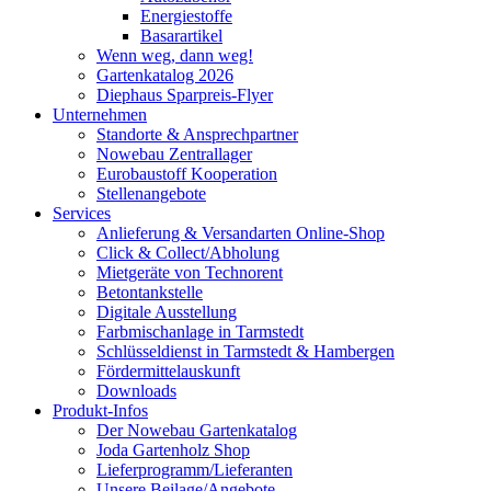
Energiestoffe
Basarartikel
Wenn weg, dann weg!
Gartenkatalog 2026
Diephaus Sparpreis-Flyer
Unternehmen
Standorte & Ansprechpartner
Nowebau Zentrallager
Eurobaustoff Kooperation
Stellenangebote
Services
Anlieferung & Versandarten Online-Shop
Click & Collect/Abholung
Mietgeräte von Technorent
Betontankstelle
Digitale Ausstellung
Farbmischanlage in Tarmstedt
Schlüsseldienst in Tarmstedt & Hambergen
Fördermittelauskunft
Downloads
Produkt-Infos
Der Nowebau Gartenkatalog
Joda Gartenholz Shop
Lieferprogramm/Lieferanten
Unsere Beilage/Angebote