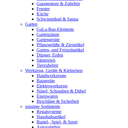
Garagentore & Zubehör
Fenster
Küche
Schwimmbad & Sauna
Garten
GaLa-Bau-Elemente
Gartenzäune
Gartengeräte
Pflanzgefäße & Zierartikel
Garten- und Freizeitartikel
Dünger, Erden
Sämereien
Tierzubehör
Werkzeug, Geräte & Kleineisen
Handwerkzeuge
Baugeräte
Elektrowerkzeug
Nägel, Schrauben & Dübel
Eisenwaren
Beschläge & Sicherheit
sonstige Sortimente
Regalsysteme
Haushaltsartikel
Bastel-, Spiel- & Sport
Autozubehör