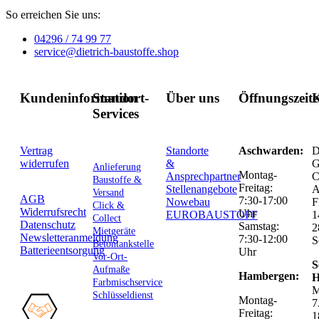
So erreichen Sie uns:
04296 / 74 99 77
service@dietrich-baustoffe.shop
Kundeninformation
Standort-
Über uns
Öffnungszeit
K
Services
Vertrag
Standorte
Aschwarden:
D
widerrufen
&
G
Anlieferung
Montag-
Ansprechpartner
C
Baustoffe &
Freitag:
Stellenangebote
Versand
AGB
7:30-17:00
Nowebau
F
Click &
Widerrufsrecht
Uhr
EUROBAUSTOFF
1
Collect
Datenschutz
Samstag:
2
Mietgeräte
Newsletteranmeldung
7:30-12:00
S
Betontankstelle
Batterieentsorgung
Uhr
Vor-Ort-
S
Aufmaße
Hambergen:
H
Farbmischservice
M
Schlüsseldienst
Montag-
7
Freitag:
1