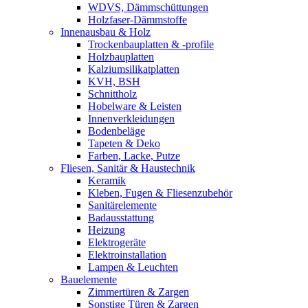
WDVS, Dämmschüttungen
Holzfaser-Dämmstoffe
Innenausbau & Holz
Trockenbauplatten & -profile
Holzbauplatten
Kalziumsilikatplatten
KVH, BSH
Schnittholz
Hobelware & Leisten
Innenverkleidungen
Bodenbeläge
Tapeten & Deko
Farben, Lacke, Putze
Fliesen, Sanitär & Haustechnik
Keramik
Kleben, Fugen & Fliesenzubehör
Sanitärelemente
Badausstattung
Heizung
Elektrogeräte
Elektroinstallation
Lampen & Leuchten
Bauelemente
Zimmertüren & Zargen
Sonstige Türen & Zargen