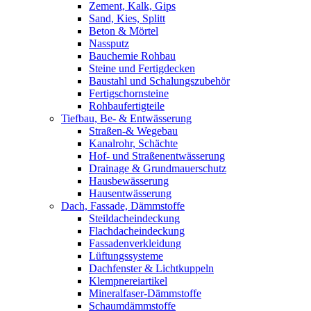
Zement, Kalk, Gips
Sand, Kies, Splitt
Beton & Mörtel
Nassputz
Bauchemie Rohbau
Steine und Fertigdecken
Baustahl und Schalungszubehör
Fertigschornsteine
Rohbaufertigteile
Tiefbau, Be- & Entwässerung
Straßen-& Wegebau
Kanalrohr, Schächte
Hof- und Straßenentwässerung
Drainage & Grundmauerschutz
Hausbewässerung
Hausentwässerung
Dach, Fassade, Dämmstoffe
Steildacheindeckung
Flachdacheindeckung
Fassadenverkleidung
Lüftungssysteme
Dachfenster & Lichtkuppeln
Klempnereiartikel
Mineralfaser-Dämmstoffe
Schaumdämmstoffe