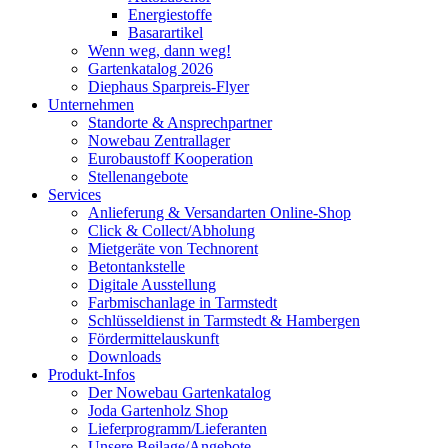
Energiestoffe
Basarartikel
Wenn weg, dann weg!
Gartenkatalog 2026
Diephaus Sparpreis-Flyer
Unternehmen
Standorte & Ansprechpartner
Nowebau Zentrallager
Eurobaustoff Kooperation
Stellenangebote
Services
Anlieferung & Versandarten Online-Shop
Click & Collect/Abholung
Mietgeräte von Technorent
Betontankstelle
Digitale Ausstellung
Farbmischanlage in Tarmstedt
Schlüsseldienst in Tarmstedt & Hambergen
Fördermittelauskunft
Downloads
Produkt-Infos
Der Nowebau Gartenkatalog
Joda Gartenholz Shop
Lieferprogramm/Lieferanten
Unsere Beilage/Angebote