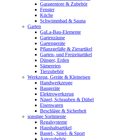
Garagentore & Zubehör
Fenster
Küche
Schwimmbad & Sauna
Garten
GaLa-Bau-Elemente
Gartenzäune
Gartengeräte
Pflanzgefäße & Zierartikel
Garten- und Freizeitartikel
Dünger, Erden
Sämereien
Tierzubehör
Werkzeug, Geräte & Kleineisen
Handwerkzeuge
Baugeräte
Elektrowerkzeug
Nägel, Schrauben & Dübel
Eisenwaren
Beschläge & Sicherheit
sonstige Sortimente
Regalsysteme
Haushaltsartikel
Bastel-, Spiel- & Sport
Autozubehör