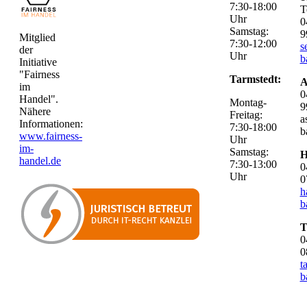
7:30-18:00
T
Uhr
0
Samstag:
9
Mitglied
7:30-12:00
s
der
Uhr
b
Initiative
"Fairness
Tarmstedt:
A
im
0
Handel".
Montag-
9
Nähere
Freitag:
a
Informationen:
7:30-18:00
b
www.fairness-
Uhr
im-
Samstag:
H
handel.de
7:30-13:00
0
Uhr
0
h
b
T
0
0
t
b