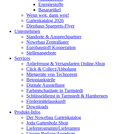
Energiestoffe
Basarartikel
Wenn weg, dann weg!
Gartenkatalog 2026
Diephaus Sparpreis-Flyer
Unternehmen
Standorte & Ansprechpartner
Nowebau Zentrallager
Eurobaustoff Kooperation
Stellenangebote
Services
Anlieferung & Versandarten Online-Shop
Click & Collect/Abholung
Mietgeräte von Technorent
Betontankstelle
Digitale Ausstellung
Farbmischanlage in Tarmstedt
Schlüsseldienst in Tarmstedt & Hambergen
Fördermittelauskunft
Downloads
Produkt-Infos
Der Nowebau Gartenkatalog
Joda Gartenholz Shop
Lieferprogramm/Lieferanten
Unsere Beilage/Angebote