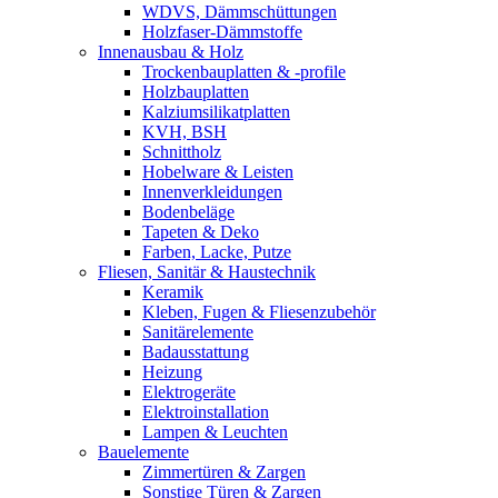
WDVS, Dämmschüttungen
Holzfaser-Dämmstoffe
Innenausbau & Holz
Trockenbauplatten & -profile
Holzbauplatten
Kalziumsilikatplatten
KVH, BSH
Schnittholz
Hobelware & Leisten
Innenverkleidungen
Bodenbeläge
Tapeten & Deko
Farben, Lacke, Putze
Fliesen, Sanitär & Haustechnik
Keramik
Kleben, Fugen & Fliesenzubehör
Sanitärelemente
Badausstattung
Heizung
Elektrogeräte
Elektroinstallation
Lampen & Leuchten
Bauelemente
Zimmertüren & Zargen
Sonstige Türen & Zargen