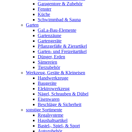
Garagentore & Zubehör
Fenster
Küche
Schwimmbad & Sauna
Garten
GaLa-Bau-Elemente
Gartenzäune
Gartengeräte
Pflanzgefäße & Zierartikel
Garten- und Freizeitartikel
Dünger, Erden
Sämereien
Tierzubehör
Werkzeug, Geräte & Kleineisen
Handwerkzeuge
Baugeräte
Elektrowerkzeug
Nägel, Schrauben & Dübel
Eisenwaren
Beschläge & Sicherheit
sonstige Sortimente
Regalsysteme
Haushaltsartikel
Bastel-, Spiel- & Sport
Autozubehör