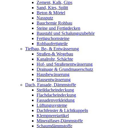
Zement, Kalk, Gips
Sand, Kies, Splitt
Beton & Mörtel
Nassputz
Bauchemie Rohbau
Steine und Fertigdecken
Baustahl und Schalungszubehör
Fertigschornsteine
Rohbaufertigteile
Tiefbau, Be- & Entwässerung
Straßen-& Wegebau
Kanalrohr, Schächte
Hof- und Straßenentwässerung
Drainage & Grundmauerschutz
Hausbewässerung
Hausentwässerung
Dach, Fassade, Dämmstoffe
Steildacheindeckung
Flachdacheindeckung
Fassadenverkleidung
Lüftungssysteme
Dachfenster & Lichtkuppeln
Klempnereiartikel
Mineralfaser-Dämmstoffe
Schaumdämmstoffe