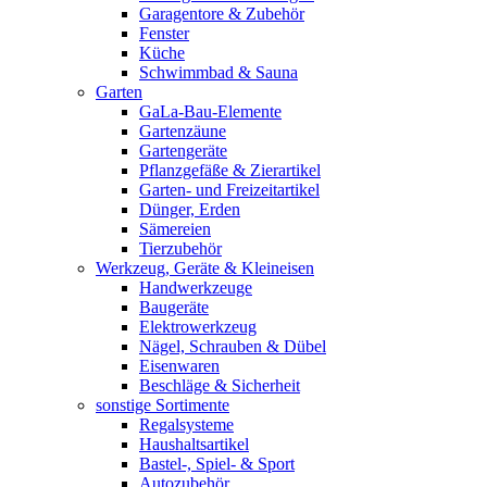
Garagentore & Zubehör
Fenster
Küche
Schwimmbad & Sauna
Garten
GaLa-Bau-Elemente
Gartenzäune
Gartengeräte
Pflanzgefäße & Zierartikel
Garten- und Freizeitartikel
Dünger, Erden
Sämereien
Tierzubehör
Werkzeug, Geräte & Kleineisen
Handwerkzeuge
Baugeräte
Elektrowerkzeug
Nägel, Schrauben & Dübel
Eisenwaren
Beschläge & Sicherheit
sonstige Sortimente
Regalsysteme
Haushaltsartikel
Bastel-, Spiel- & Sport
Autozubehör