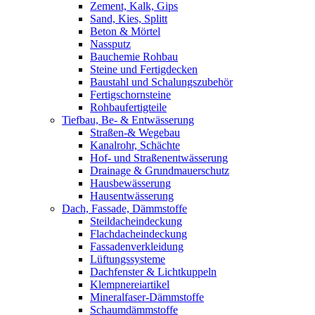
Zement, Kalk, Gips
Sand, Kies, Splitt
Beton & Mörtel
Nassputz
Bauchemie Rohbau
Steine und Fertigdecken
Baustahl und Schalungszubehör
Fertigschornsteine
Rohbaufertigteile
Tiefbau, Be- & Entwässerung
Straßen-& Wegebau
Kanalrohr, Schächte
Hof- und Straßenentwässerung
Drainage & Grundmauerschutz
Hausbewässerung
Hausentwässerung
Dach, Fassade, Dämmstoffe
Steildacheindeckung
Flachdacheindeckung
Fassadenverkleidung
Lüftungssysteme
Dachfenster & Lichtkuppeln
Klempnereiartikel
Mineralfaser-Dämmstoffe
Schaumdämmstoffe