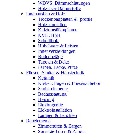
WDVS, Dämmschüttungen
Holzfaser-Dämmstoffe
Innenausbau & Holz
Trockenbauplatten & -profile
Holzbauplatten
Kalziumsilikatplatten
KVH, BSH
Schnittholz
Hobelware & Leisten
Innenverkleidungen
Bodenbeläge
Tapeten & Deko
Farben, Lacke, Putze
Fliesen, Sanitär & Haustechnik
Keramik
Kleben, Fugen & Fliesenzubehör
Sanitärelemente
Badausstattung
Heizung
Elektrogeräte
Elektroinstallation
Lampen & Leuchten
Bauelemente
Zimmertüren & Zargen
Sonstige Türen & Zargen