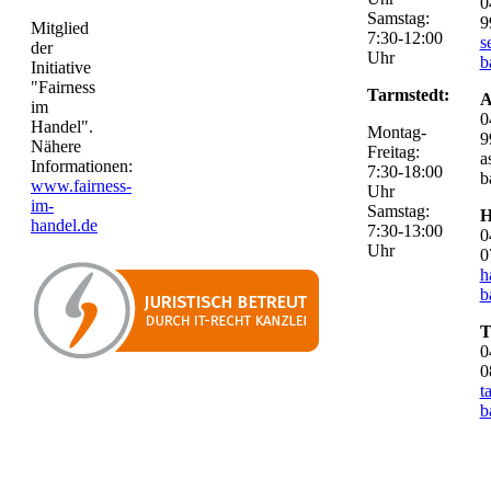
0
Samstag:
9
Mitglied
7:30-12:00
s
der
Uhr
b
Initiative
"Fairness
Tarmstedt:
A
im
0
Handel".
Montag-
9
Nähere
Freitag:
a
Informationen:
7:30-18:00
b
www.fairness-
Uhr
im-
Samstag:
H
handel.de
7:30-13:00
0
Uhr
0
h
b
T
0
0
t
b