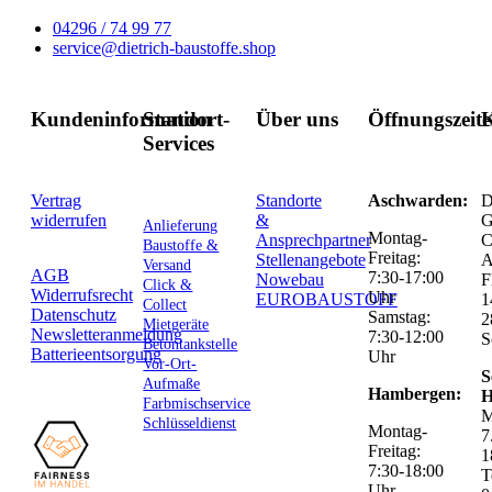
04296 / 74 99 77
service@dietrich-baustoffe.shop
Kundeninformation
Standort-
Über uns
Öffnungszeit
K
Services
Vertrag
Standorte
Aschwarden:
D
widerrufen
&
G
Anlieferung
Montag-
Ansprechpartner
C
Baustoffe &
Freitag:
Stellenangebote
Versand
AGB
7:30-17:00
Nowebau
F
Click &
Widerrufsrecht
Uhr
EUROBAUSTOFF
1
Collect
Datenschutz
Samstag:
2
Mietgeräte
Newsletteranmeldung
7:30-12:00
S
Betontankstelle
Batterieentsorgung
Uhr
Vor-Ort-
S
Aufmaße
Hambergen:
H
Farbmischservice
M
Schlüsseldienst
Montag-
7
Freitag:
1
7:30-18:00
T
Uhr