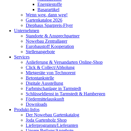
Energiestoffe
Basarartikel
Wenn weg, dann weg!
Gartenkatalog 2026
Diephaus Sparpreis-Flyer
Unternehmen
Standorte & Ansprechpartner
Nowebau Zentrallager
Eurobaustoff Kooperation
Stellenangebote
Services
Anlieferung & Versandarten Online-Shop
Click & Collect/Abholung
Mietgeräte von Technorent
Betontankstelle
Digitale Ausstellung
Farbmischanlage in Tarmstedt
Schlüsseldienst in Tarmstedt & Hambergen
Fördermittelauskunft
Downloads
Produkt-Infos
Der Nowebau Gartenkatalog
Joda Gartenholz Shop
Lieferprogramm/Lieferanten
Unsere Beilage/Angebote