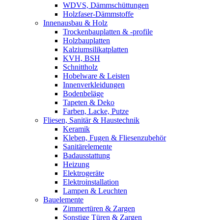
WDVS, Dämmschüttungen
Holzfaser-Dämmstoffe
Innenausbau & Holz
Trockenbauplatten & -profile
Holzbauplatten
Kalziumsilikatplatten
KVH, BSH
Schnittholz
Hobelware & Leisten
Innenverkleidungen
Bodenbeläge
Tapeten & Deko
Farben, Lacke, Putze
Fliesen, Sanitär & Haustechnik
Keramik
Kleben, Fugen & Fliesenzubehör
Sanitärelemente
Badausstattung
Heizung
Elektrogeräte
Elektroinstallation
Lampen & Leuchten
Bauelemente
Zimmertüren & Zargen
Sonstige Türen & Zargen