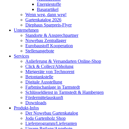
Energiestoffe
Basarartikel
Wenn weg, dann weg!
Gartenkatalog 2026
Diephaus Sparpreis-Flyer
Unternehmen
Standorte & Ansprechpartner
Nowebau Zentrallager
Eurobaustoff Kooperation
Stellenangebote
Services
Anlieferung & Versandarten Online-Shop
Click & Collect/Abholung
Mietgeräte von Technorent
Betontankstelle
Digitale Ausstellung
Farbmischanlage in Tarmstedt
Schlüsseldienst in Tarmstedt & Hambergen
Fördermittelauskunft
Downloads
Produkt-Infos
Der Nowebau Gartenkatalog
Joda Gartenholz Shop
Lieferprogramm/Lieferanten
Unsere Beilage/Angebote