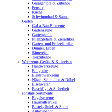
Garagentore & Zubehör
Fenster
Küche
Schwimmbad & Sauna
Garten
GaLa-Bau-Elemente
Gartenzäune
Gartengeräte
Pflanzgefäße & Zierartikel
Garten- und Freizeitartikel
Dünger, Erden
Sämereien
Tierzubehör
Werkzeug, Geräte & Kleineisen
Handwerkzeuge
Baugeräte
Elektrowerkzeug
Nägel, Schrauben & Dübel
Eisenwaren
Beschläge & Sicherheit
sonstige Sortimente
Regalsysteme
Haushaltsartikel
Bastel-, Spiel- & Sport
Autozubehör