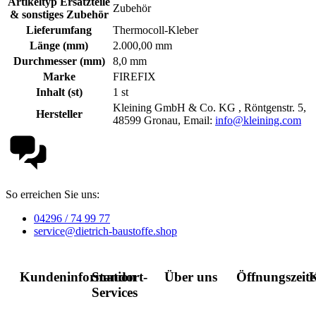
Artikeltyp Ersatzteile
Zubehör
& sonstiges Zubehör
Lieferumfang
Thermocoll-Kleber
Länge (mm)
2.000,00 mm
Durchmesser (mm)
8,0 mm
Marke
FIREFIX
Inhalt (st)
1 st
Kleining GmbH & Co. KG , Röntgenstr. 5,
Hersteller
48599 Gronau, Email:
info@kleining.com
So erreichen Sie uns:
04296 / 74 99 77
service@dietrich-baustoffe.shop
Kundeninformation
Standort-
Über uns
Öffnungszeit
K
Services