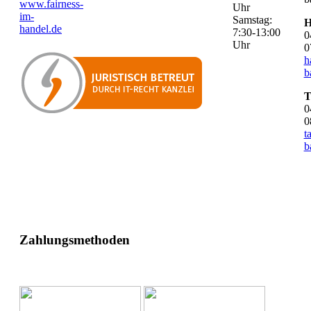
www.fairness-
Uhr
im-
Samstag:
H
handel.de
7:30-13:00
0
Uhr
0
h
b
T
0
0
t
b
Zahlungsmethoden