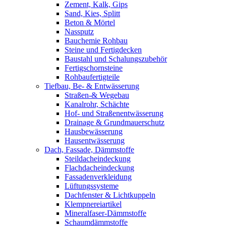
Zement, Kalk, Gips
Sand, Kies, Splitt
Beton & Mörtel
Nassputz
Bauchemie Rohbau
Steine und Fertigdecken
Baustahl und Schalungszubehör
Fertigschornsteine
Rohbaufertigteile
Tiefbau, Be- & Entwässerung
Straßen-& Wegebau
Kanalrohr, Schächte
Hof- und Straßenentwässerung
Drainage & Grundmauerschutz
Hausbewässerung
Hausentwässerung
Dach, Fassade, Dämmstoffe
Steildacheindeckung
Flachdacheindeckung
Fassadenverkleidung
Lüftungssysteme
Dachfenster & Lichtkuppeln
Klempnereiartikel
Mineralfaser-Dämmstoffe
Schaumdämmstoffe