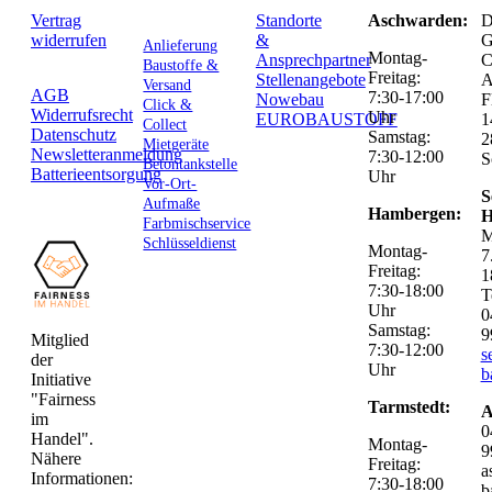
Vertrag
Standorte
Aschwarden:
D
widerrufen
&
G
Anlieferung
Montag-
Ansprechpartner
C
Baustoffe &
Freitag:
Stellenangebote
Versand
AGB
7:30-17:00
Nowebau
F
Click &
Widerrufsrecht
Uhr
EUROBAUSTOFF
1
Collect
Datenschutz
Samstag:
2
Mietgeräte
Newsletteranmeldung
7:30-12:00
S
Betontankstelle
Batterieentsorgung
Uhr
Vor-Ort-
S
Aufmaße
Hambergen:
H
Farbmischservice
M
Schlüsseldienst
Montag-
7
Freitag:
1
7:30-18:00
T
Uhr
0
Samstag:
9
Mitglied
7:30-12:00
s
der
Uhr
b
Initiative
"Fairness
Tarmstedt:
A
im
0
Handel".
Montag-
9
Nähere
Freitag:
a
Informationen:
7:30-18:00
b