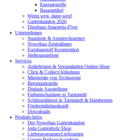
Energiestoffe
Basarartikel
Wenn weg, dann weg!
Gartenkatalog 2026
Diephaus Sparpreis-Flyer
Unternehmen
Standorte & Ansprechpartner
Nowebau Zentrallager
Eurobaustoff Kooperation
Stellenangebote
Services
Anlieferung & Versandarten Online-Shop
Click & Collect/Abholung
Mietgeräte von Technorent
Betontankstelle
Digitale Ausstellung
Farbmischanlage in Tarmstedt
Schlüsseldienst in Tarmstedt & Hambergen
Fördermittelauskunft
Downloads
Produkt-Infos
Der Nowebau Gartenkatalog
Joda Gartenholz Shop
Lieferprogramm/Lieferanten
Unsere Beilage/Angebote