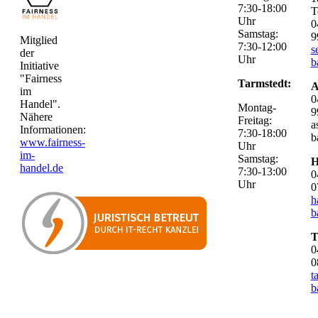
7:30-18:00
T
Uhr
0
Samstag:
9
Mitglied
7:30-12:00
s
der
Uhr
b
Initiative
"Fairness
Tarmstedt:
A
im
0
Handel".
Montag-
9
Nähere
Freitag:
a
Informationen:
7:30-18:00
b
www.fairness-
Uhr
im-
Samstag:
H
handel.de
7:30-13:00
0
Uhr
0
h
b
T
0
0
t
b