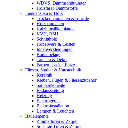
WDVS, Dämmschüttungen
Holzfaser-Dämmstoffe
Innenausbau & Holz
Trockenbauplatten & -profile
Holzbauplatten
Kalziumsilikatplatten
KVH, BSH
Schnittholz
Hobelware & Leisten
Innenverkleidungen
Bodenbeläge
Tapeten & Deko
Farben, Lacke, Putze
Fliesen, Sanitär & Haustechnik
Keramik
Kleben, Fugen & Fliesenzubehör
Sanitärelemente
Badausstattung
Heizung
Elektrogeräte
Elektroinstallation
Lampen & Leuchten
Bauelemente
Zimmertüren & Zargen
Sonstige Türen & Zargen