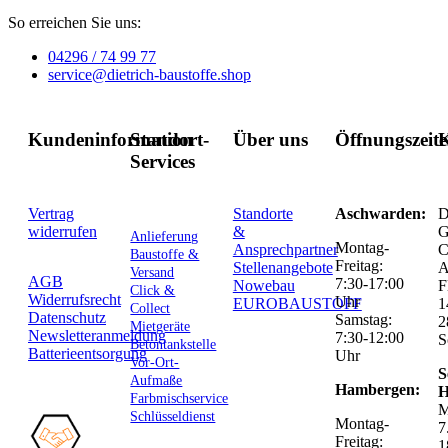
So erreichen Sie uns:
04296 / 74 99 77
service@dietrich-baustoffe.shop
Kundeninformation
Standort-
Über uns
Öffnungszeit
K
Services
Vertrag
Standorte
Aschwarden:
D
widerrufen
&
G
Anlieferung
Montag-
Ansprechpartner
C
Baustoffe &
Freitag:
Stellenangebote
Versand
AGB
7:30-17:00
Nowebau
F
Click &
Widerrufsrecht
Uhr
EUROBAUSTOFF
1
Collect
Datenschutz
Samstag:
2
Mietgeräte
Newsletteranmeldung
7:30-12:00
S
Betontankstelle
Batterieentsorgung
Uhr
Vor-Ort-
S
Aufmaße
Hambergen:
H
Farbmischservice
M
Schlüsseldienst
Montag-
7
Freitag:
1