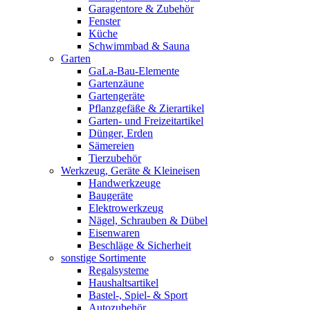
Garagentore & Zubehör
Fenster
Küche
Schwimmbad & Sauna
Garten
GaLa-Bau-Elemente
Gartenzäune
Gartengeräte
Pflanzgefäße & Zierartikel
Garten- und Freizeitartikel
Dünger, Erden
Sämereien
Tierzubehör
Werkzeug, Geräte & Kleineisen
Handwerkzeuge
Baugeräte
Elektrowerkzeug
Nägel, Schrauben & Dübel
Eisenwaren
Beschläge & Sicherheit
sonstige Sortimente
Regalsysteme
Haushaltsartikel
Bastel-, Spiel- & Sport
Autozubehör