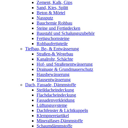
Zement, Kalk, Gips
Sand, Kies, Splitt
Beton & Mörtel
Nassputz
Bauchemie Rohbau
Steine und Fertigdecken
Baustahl und Schalungszubehör
Fertigschornsteine
Rohbaufertigteile
Tiefbau, Be- & Entwässerung
Straßen-& Wegebau
Kanalrohr, Schächte
Hof- und Straßenentwässerung
Drainage & Grundmauerschutz
Hausbewässerung
Hausentwässerung
Dach, Fassade, Dämmstoffe
Steildacheindeckung
Flachdacheindeckung
Fassadenverkleidung
Lüftungssysteme
Dachfenster & Lichtkuppeln
Klempnereiartikel
Mineralfaser-Dämmstoffe
Schaumdämmstoffe