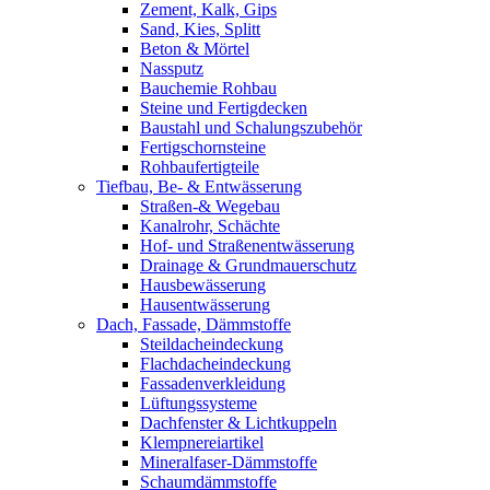
Zement, Kalk, Gips
Sand, Kies, Splitt
Beton & Mörtel
Nassputz
Bauchemie Rohbau
Steine und Fertigdecken
Baustahl und Schalungszubehör
Fertigschornsteine
Rohbaufertigteile
Tiefbau, Be- & Entwässerung
Straßen-& Wegebau
Kanalrohr, Schächte
Hof- und Straßenentwässerung
Drainage & Grundmauerschutz
Hausbewässerung
Hausentwässerung
Dach, Fassade, Dämmstoffe
Steildacheindeckung
Flachdacheindeckung
Fassadenverkleidung
Lüftungssysteme
Dachfenster & Lichtkuppeln
Klempnereiartikel
Mineralfaser-Dämmstoffe
Schaumdämmstoffe