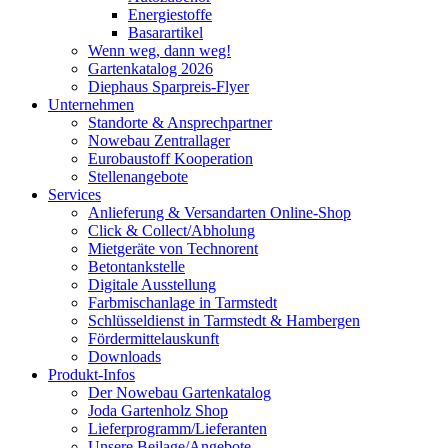
Energiestoffe
Basarartikel
Wenn weg, dann weg!
Gartenkatalog 2026
Diephaus Sparpreis-Flyer
Unternehmen
Standorte & Ansprechpartner
Nowebau Zentrallager
Eurobaustoff Kooperation
Stellenangebote
Services
Anlieferung & Versandarten Online-Shop
Click & Collect/Abholung
Mietgeräte von Technorent
Betontankstelle
Digitale Ausstellung
Farbmischanlage in Tarmstedt
Schlüsseldienst in Tarmstedt & Hambergen
Fördermittelauskunft
Downloads
Produkt-Infos
Der Nowebau Gartenkatalog
Joda Gartenholz Shop
Lieferprogramm/Lieferanten
Unsere Beilage/Angebote