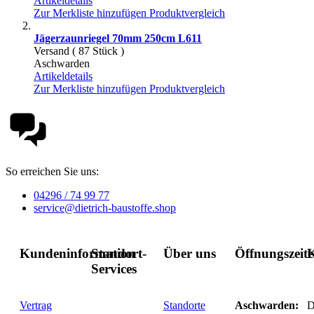
Artikeldetails
Zur Merkliste hinzufügen
Produktvergleich
Jägerzaunriegel 70mm 250cm L611
Versand ( 87 Stück )
Aschwarden
Artikeldetails
Zur Merkliste hinzufügen
Produktvergleich
So erreichen Sie uns:
04296 / 74 99 77
service@dietrich-baustoffe.shop
Kundeninformation
Standort-
Über uns
Öffnungszeit
K
Services
Vertrag
Standorte
Aschwarden:
D