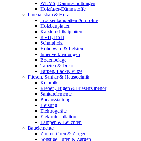
WDVS, Dämmschüttungen
Holzfaser-Dämmstoffe
Innenausbau & Holz
Trockenbauplatten & -profile
Holzbauplatten
Kalziumsilikatplatten
KVH, BSH
Schnittholz
Hobelware & Leisten
Innenverkleidungen
Bodenbeläge
Tapeten & Deko
Farben, Lacke, Putze
Fliesen, Sanitär & Haustechnik
Keramik
Kleben, Fugen & Fliesenzubehör
Sanitärelemente
Badausstattung
Heizung
Elektrogeräte
Elektroinstallation
Lampen & Leuchten
Bauelemente
Zimmertüren & Zargen
Sonstige Türen & Zargen