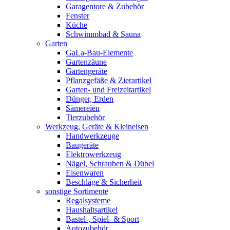
Garagentore & Zubehör
Fenster
Küche
Schwimmbad & Sauna
Garten
GaLa-Bau-Elemente
Gartenzäune
Gartengeräte
Pflanzgefäße & Zierartikel
Garten- und Freizeitartikel
Dünger, Erden
Sämereien
Tierzubehör
Werkzeug, Geräte & Kleineisen
Handwerkzeuge
Baugeräte
Elektrowerkzeug
Nägel, Schrauben & Dübel
Eisenwaren
Beschläge & Sicherheit
sonstige Sortimente
Regalsysteme
Haushaltsartikel
Bastel-, Spiel- & Sport
Autozubehör