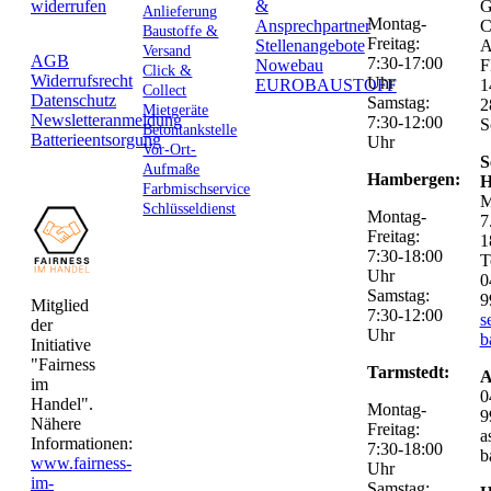
widerrufen
&
G
Anlieferung
Montag-
Ansprechpartner
C
Baustoffe &
Freitag:
Stellenangebote
Versand
AGB
7:30-17:00
Nowebau
F
Click &
Widerrufsrecht
Uhr
EUROBAUSTOFF
1
Collect
Datenschutz
Samstag:
2
Mietgeräte
Newsletteranmeldung
7:30-12:00
S
Betontankstelle
Batterieentsorgung
Uhr
Vor-Ort-
S
Aufmaße
Hambergen:
H
Farbmischservice
M
Schlüsseldienst
Montag-
7
Freitag:
1
7:30-18:00
T
Uhr
0
Samstag:
9
Mitglied
7:30-12:00
s
der
Uhr
b
Initiative
"Fairness
Tarmstedt:
A
im
0
Handel".
Montag-
9
Nähere
Freitag:
a
Informationen:
7:30-18:00
b
www.fairness-
Uhr
im-
Samstag: