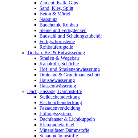
Zement, Kalk, Gips
Sand, Kies, Splitt
Beton & Mörtel
Nassputz
Bauchemie Rohbau
Steine und Fertigdecken
Baustahl und Schalungszubehör
Fertigschornsteine
Rohbaufertigteile
Tiefbau, Be- & Entwässerung
Straßen-& Wegebau
Kanalrohr, Schächte
Hof- und Straßenentwässerung
Drainage & Grundmauerschutz
Hausbewässerung
Hausentwässerung
Dach, Fassade, Dämmstoffe
Steildacheindeckung
Flachdacheindeckung
Fassadenverkleidung
Lüftungssysteme
Dachfenster & Lichtkuppeln
Klempnereiartikel
Mineralfaser-Dämmstoffe
Schaumdämmstoffe