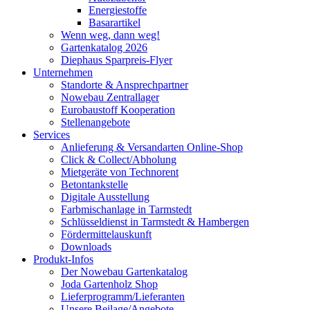
Energiestoffe
Basarartikel
Wenn weg, dann weg!
Gartenkatalog 2026
Diephaus Sparpreis-Flyer
Unternehmen
Standorte & Ansprechpartner
Nowebau Zentrallager
Eurobaustoff Kooperation
Stellenangebote
Services
Anlieferung & Versandarten Online-Shop
Click & Collect/Abholung
Mietgeräte von Technorent
Betontankstelle
Digitale Ausstellung
Farbmischanlage in Tarmstedt
Schlüsseldienst in Tarmstedt & Hambergen
Fördermittelauskunft
Downloads
Produkt-Infos
Der Nowebau Gartenkatalog
Joda Gartenholz Shop
Lieferprogramm/Lieferanten
Unsere Beilage/Angebote