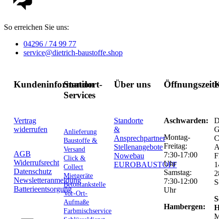
So erreichen Sie uns:
04296 / 74 99 77
service@dietrich-baustoffe.shop
Kundeninformation
Standort-
Über uns
Öffnungszeit
K
Services
Vertrag
Standorte
Aschwarden:
D
widerrufen
&
G
Anlieferung
Montag-
Ansprechpartner
C
Baustoffe &
Freitag:
Stellenangebote
Versand
AGB
7:30-17:00
Nowebau
F
Click &
Widerrufsrecht
Uhr
EUROBAUSTOFF
1
Collect
Datenschutz
Samstag:
2
Mietgeräte
Newsletteranmeldung
7:30-12:00
S
Betontankstelle
Batterieentsorgung
Uhr
Vor-Ort-
S
Aufmaße
Hambergen:
H
Farbmischservice
M