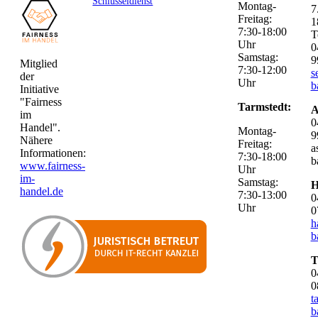
Schlüsseldienst
Montag-
7
Freitag:
1
7:30-18:00
T
Uhr
0
Samstag:
9
Mitglied
7:30-12:00
s
der
Uhr
b
Initiative
"Fairness
Tarmstedt:
A
im
0
Handel".
Montag-
9
Nähere
Freitag:
a
Informationen:
7:30-18:00
b
www.fairness-
Uhr
im-
Samstag:
H
handel.de
7:30-13:00
0
Uhr
0
h
b
T
0
0
t
b