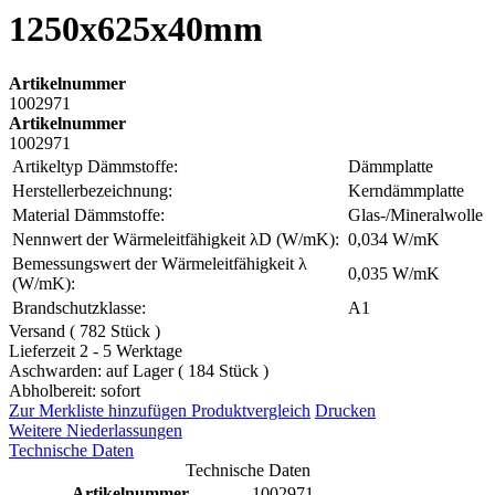
1250x625x40mm
Artikelnummer
1002971
Artikelnummer
1002971
Artikeltyp Dämmstoffe:
Dämmplatte
Herstellerbezeichnung:
Kerndämmplatte
Material Dämmstoffe:
Glas-/Mineralwolle
Nennwert der Wärmeleitfähigkeit λD (W/mK):
0,034 W/mK
Bemessungswert der Wärmeleitfähigkeit λ
0,035 W/mK
(W/mK):
Brandschutzklasse:
A1
Versand ( 782 Stück )
Lieferzeit 2 - 5 Werktage
Aschwarden: auf Lager ( 184 Stück )
Abholbereit: sofort
Zur Merkliste hinzufügen
Produktvergleich
Drucken
Weitere Niederlassungen
Technische Daten
Technische Daten
Artikelnummer
1002971