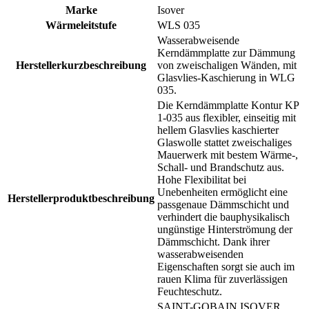
Marke
Isover
Wärmeleitstufe
WLS 035
Wasserabweisende
Kerndämmplatte zur Dämmung
Herstellerkurzbeschreibung
von zweischaligen Wänden, mit
Glasvlies-Kaschierung in WLG
035.
Die Kerndämmplatte Kontur KP
1-035 aus flexibler, einseitig mit
hellem Glasvlies kaschierter
Glaswolle stattet zweischaliges
Mauerwerk mit bestem Wärme-,
Schall- und Brandschutz aus.
Hohe Flexibilitat bei
Unebenheiten ermöglicht eine
Herstellerproduktbeschreibung
passgenaue Dämmschicht und
verhindert die bauphysikalisch
ungünstige Hinterströmung der
Dämmschicht. Dank ihrer
wasserabweisenden
Eigenschaften sorgt sie auch im
rauen Klima für zuverlässigen
Feuchteschutz.
SAINT-GOBAIN ISOVER