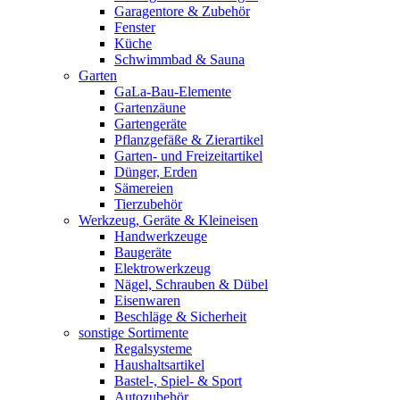
Garagentore & Zubehör
Fenster
Küche
Schwimmbad & Sauna
Garten
GaLa-Bau-Elemente
Gartenzäune
Gartengeräte
Pflanzgefäße & Zierartikel
Garten- und Freizeitartikel
Dünger, Erden
Sämereien
Tierzubehör
Werkzeug, Geräte & Kleineisen
Handwerkzeuge
Baugeräte
Elektrowerkzeug
Nägel, Schrauben & Dübel
Eisenwaren
Beschläge & Sicherheit
sonstige Sortimente
Regalsysteme
Haushaltsartikel
Bastel-, Spiel- & Sport
Autozubehör