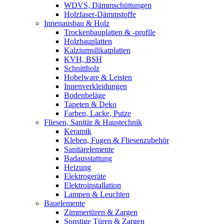
WDVS, Dämmschüttungen
Holzfaser-Dämmstoffe
Innenausbau & Holz
Trockenbauplatten & -profile
Holzbauplatten
Kalziumsilikatplatten
KVH, BSH
Schnittholz
Hobelware & Leisten
Innenverkleidungen
Bodenbeläge
Tapeten & Deko
Farben, Lacke, Putze
Fliesen, Sanitär & Haustechnik
Keramik
Kleben, Fugen & Fliesenzubehör
Sanitärelemente
Badausstattung
Heizung
Elektrogeräte
Elektroinstallation
Lampen & Leuchten
Bauelemente
Zimmertüren & Zargen
Sonstige Türen & Zargen