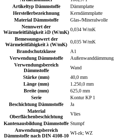
Artikeltyp Dämmstoffe
Dämmplatte
Herstellerbezeichnung
Kerndämmplatte
Material Dämmstoffe
Glas-/Mineralwolle
Nennwert der
0,034 W/mK
Wärmeleitfähigkeit λD (W/mK)
Bemessungswert der
0,035 W/mK
Wärmeleitfähigkeit λ (W/mK)
Brandschutzklasse
A1
Verwendung Dämmstoffe
Außenwanddämmung
Verwendungsbereich
Wand
Dämmstoffe
Stärke (mm)
40,0 mm
Länge (mm)
1.250,0 mm
Breite (mm)
625,0 mm
Serie
Kontur KP 1
Beschichtung Dämmstoffe
Ja
Material
Vlies
Oberflächenbeschichtung
Kantenausbildung Dämmstoffe
Stumpf
Anwendungsbereich
WI-zk; WZ
Dämmstoffe nach DIN 4108-10