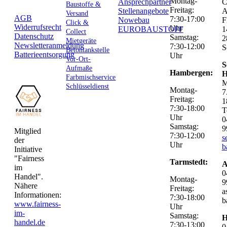
Montag-
Ansprechpartner
C
Baustoffe &
Freitag:
Stellenangebote
Versand
AGB
7:30-17:00
Nowebau
F
Click &
Widerrufsrecht
Uhr
EUROBAUSTOFF
1
Collect
Datenschutz
Samstag:
2
Mietgeräte
Newsletteranmeldung
7:30-12:00
S
Betontankstelle
Batterieentsorgung
Uhr
Vor-Ort-
S
Aufmaße
Hambergen:
H
Farbmischservice
M
Schlüsseldienst
Montag-
7
Freitag:
1
7:30-18:00
T
Uhr
0
Samstag:
9
Mitglied
7:30-12:00
s
der
Uhr
b
Initiative
"Fairness
Tarmstedt:
A
im
0
Handel".
Montag-
9
Nähere
Freitag:
a
Informationen:
7:30-18:00
b
www.fairness-
Uhr
im-
Samstag:
H
handel.de
7:30-13:00
0