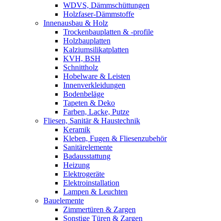
WDVS, Dämmschüttungen
Holzfaser-Dämmstoffe
Innenausbau & Holz
Trockenbauplatten & -profile
Holzbauplatten
Kalziumsilikatplatten
KVH, BSH
Schnittholz
Hobelware & Leisten
Innenverkleidungen
Bodenbeläge
Tapeten & Deko
Farben, Lacke, Putze
Fliesen, Sanitär & Haustechnik
Keramik
Kleben, Fugen & Fliesenzubehör
Sanitärelemente
Badausstattung
Heizung
Elektrogeräte
Elektroinstallation
Lampen & Leuchten
Bauelemente
Zimmertüren & Zargen
Sonstige Türen & Zargen