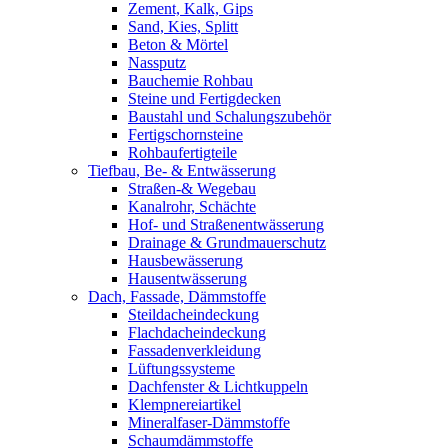
Zement, Kalk, Gips
Sand, Kies, Splitt
Beton & Mörtel
Nassputz
Bauchemie Rohbau
Steine und Fertigdecken
Baustahl und Schalungszubehör
Fertigschornsteine
Rohbaufertigteile
Tiefbau, Be- & Entwässerung
Straßen-& Wegebau
Kanalrohr, Schächte
Hof- und Straßenentwässerung
Drainage & Grundmauerschutz
Hausbewässerung
Hausentwässerung
Dach, Fassade, Dämmstoffe
Steildacheindeckung
Flachdacheindeckung
Fassadenverkleidung
Lüftungssysteme
Dachfenster & Lichtkuppeln
Klempnereiartikel
Mineralfaser-Dämmstoffe
Schaumdämmstoffe