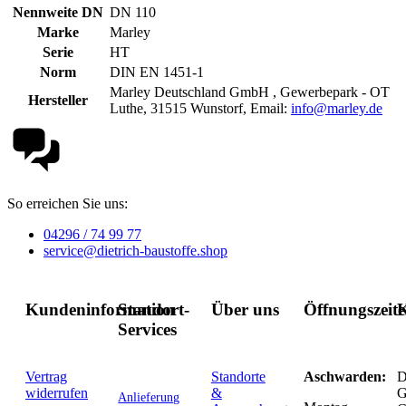
Nennweite DN
DN 110
Marke
Marley
Serie
HT
Norm
DIN EN 1451-1
Marley Deutschland GmbH , Gewerbepark - OT
Hersteller
Luthe, 31515 Wunstorf, Email:
info@marley.de
So erreichen Sie uns:
04296 / 74 99 77
service@dietrich-baustoffe.shop
Kundeninformation
Standort-
Über uns
Öffnungszeit
K
Services
Vertrag
Standorte
Aschwarden:
D
widerrufen
&
G
Anlieferung