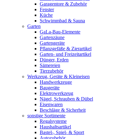
Garagentore & Zubehör
Fenster
Küche
Schwimmbad & Sauna
Garten
GaLa-Bau-Elemente
Gartenzäune
Gartengeräte
Pflanzgefäße & Zierartikel
Garten- und Freizeitartikel
Dünger, Erden
Sämereien
Tierzubehör
Werkzeug, Geräte & Kleineisen
Handwerkzeuge
Baugeräte
Elektrowerkzeug
Nägel, Schrauben & Dübel
Eisenwaren
Beschläge & Sicherheit
sonstige Sortimente
Regalsysteme
Haushaltsartikel
Bastel-, Spiel- & Sport
Autozubehör