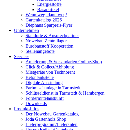
Energiestoffe
Basarartikel
Wenn weg, dann weg!
Gartenkatalog 2026
Diephaus Sparpreis-Flyer
Unternehmen
Standorte & Ansprechpartner
Nowebau Zentrallager
Eurobaustoff Kooperation
Stellenangebote
Services
Anlieferung & Versandarten Online-Shop
Click & Collect/Abholung
Mietgeräte von Technorent
Betontankstelle
Digitale Ausstellung
Farbmischanlage in Tarmstedt
Schlüsseldienst in Tarmstedt & Hambergen
Fördermittelauskunft
Downloads
Produkt-Infos
Der Nowebau Gartenkatalog
Joda Gartenholz Shop
Lieferprogramm/Lieferanten
Unsere Beilage/Angebote