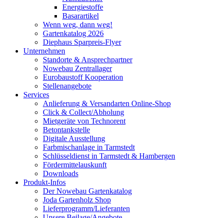
Energiestoffe
Basarartikel
Wenn weg, dann weg!
Gartenkatalog 2026
Diephaus Sparpreis-Flyer
Unternehmen
Standorte & Ansprechpartner
Nowebau Zentrallager
Eurobaustoff Kooperation
Stellenangebote
Services
Anlieferung & Versandarten Online-Shop
Click & Collect/Abholung
Mietgeräte von Technorent
Betontankstelle
Digitale Ausstellung
Farbmischanlage in Tarmstedt
Schlüsseldienst in Tarmstedt & Hambergen
Fördermittelauskunft
Downloads
Produkt-Infos
Der Nowebau Gartenkatalog
Joda Gartenholz Shop
Lieferprogramm/Lieferanten
Unsere Beilage/Angebote