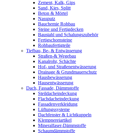
Zement, Kalk, Gips
Sand, Kies, Splitt
Beton & Mörtel
Nassputz
Bauchemie Rohbau
Steine und Fertigdecken
Baustahl und Schalungszubehör
Fertigschornsteine
Rohbaufertigteile
Tiefbau, Be- & Entwässerung
Straßen-& Wegebau
Kanalrohr, Schächte
Hof- und Straßenentwässerung
Drainage & Grundmauerschutz
Hausbewässerung
Hausentwässerung
Dach, Fassade, Dämmstoffe
Steildacheindeckung
Flachdacheindeckung
Fassadenverkleidung
Lüftungssysteme
Dachfenster & Lichtkuppeln
Klempnereiartikel
Mineralfaser-Dämmstoffe
Schaumdämmstoffe