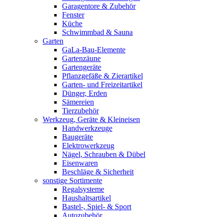
Garagentore & Zubehör
Fenster
Küche
Schwimmbad & Sauna
Garten
GaLa-Bau-Elemente
Gartenzäune
Gartengeräte
Pflanzgefäße & Zierartikel
Garten- und Freizeitartikel
Dünger, Erden
Sämereien
Tierzubehör
Werkzeug, Geräte & Kleineisen
Handwerkzeuge
Baugeräte
Elektrowerkzeug
Nägel, Schrauben & Dübel
Eisenwaren
Beschläge & Sicherheit
sonstige Sortimente
Regalsysteme
Haushaltsartikel
Bastel-, Spiel- & Sport
Autozubehör