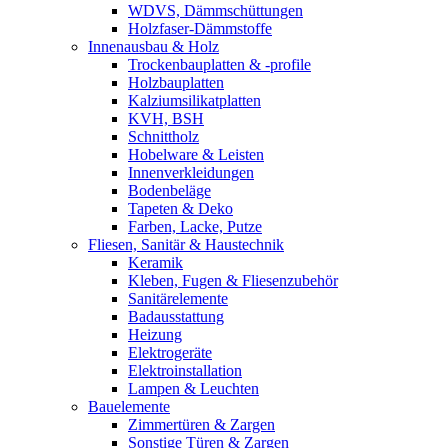
WDVS, Dämmschüttungen
Holzfaser-Dämmstoffe
Innenausbau & Holz
Trockenbauplatten & -profile
Holzbauplatten
Kalziumsilikatplatten
KVH, BSH
Schnittholz
Hobelware & Leisten
Innenverkleidungen
Bodenbeläge
Tapeten & Deko
Farben, Lacke, Putze
Fliesen, Sanitär & Haustechnik
Keramik
Kleben, Fugen & Fliesenzubehör
Sanitärelemente
Badausstattung
Heizung
Elektrogeräte
Elektroinstallation
Lampen & Leuchten
Bauelemente
Zimmertüren & Zargen
Sonstige Türen & Zargen