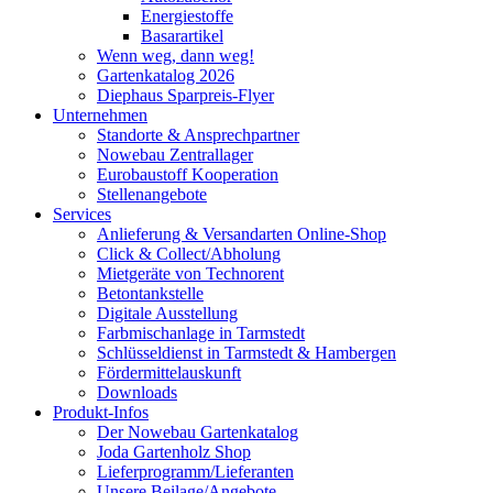
Energiestoffe
Basarartikel
Wenn weg, dann weg!
Gartenkatalog 2026
Diephaus Sparpreis-Flyer
Unternehmen
Standorte & Ansprechpartner
Nowebau Zentrallager
Eurobaustoff Kooperation
Stellenangebote
Services
Anlieferung & Versandarten Online-Shop
Click & Collect/Abholung
Mietgeräte von Technorent
Betontankstelle
Digitale Ausstellung
Farbmischanlage in Tarmstedt
Schlüsseldienst in Tarmstedt & Hambergen
Fördermittelauskunft
Downloads
Produkt-Infos
Der Nowebau Gartenkatalog
Joda Gartenholz Shop
Lieferprogramm/Lieferanten
Unsere Beilage/Angebote