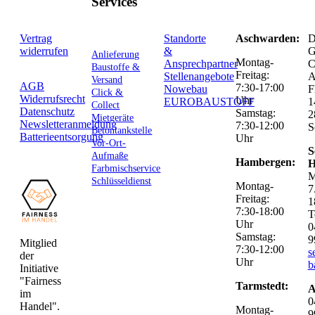
Services
Vertrag
Standorte
Aschwarden:
D
widerrufen
&
G
Anlieferung
Montag-
Ansprechpartner
C
Baustoffe &
Freitag:
Stellenangebote
Versand
AGB
7:30-17:00
Nowebau
F
Click &
Widerrufsrecht
Uhr
EUROBAUSTOFF
1
Collect
Datenschutz
Samstag:
2
Mietgeräte
Newsletteranmeldung
7:30-12:00
S
Betontankstelle
Batterieentsorgung
Uhr
Vor-Ort-
S
Aufmaße
Hambergen:
H
Farbmischservice
M
Schlüsseldienst
Montag-
7
Freitag:
1
7:30-18:00
T
Uhr
0
Samstag:
9
Mitglied
7:30-12:00
s
der
Uhr
b
Initiative
"Fairness
Tarmstedt:
A
im
0
Handel".
Montag-
9