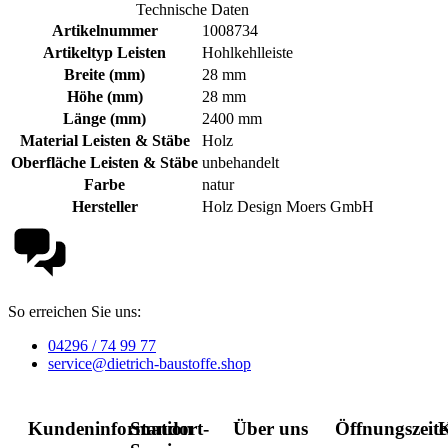
Technische Daten
Artikelnummer
1008734
Artikeltyp Leisten
Hohlkehlleiste
Breite (mm)
28 mm
Höhe (mm)
28 mm
Länge (mm)
2400 mm
Material Leisten & Stäbe
Holz
Oberfläche Leisten & Stäbe
unbehandelt
Farbe
natur
Hersteller
Holz Design Moers GmbH
So erreichen Sie uns:
04296 / 74 99 77
service@dietrich-baustoffe.shop
Kundeninformation
Standort-
Über uns
Öffnungszeit
K