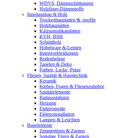
WDVS, Dämmschüttungen
Holzfaser-Dämmstoffe
Innenausbau & Holz
Trockenbauplatten & -profile
Holzbauplatten
Kalziumsilikatplatten
KVH, BSH
Schnittholz
Hobelware & Leisten
Innenverkleidungen
Bodenbeläge
Tapeten & Deko
Farben, Lacke, Putze
Fliesen, Sanitär & Haustechnik
Keramik
Kleben, Fugen & Fliesenzubehör
Sanitärelemente
Badausstattung
Heizung
Elektrogeräte
Elektroinstallation
Lampen & Leuchten
Bauelemente
Zimmertüren & Zargen
Sonstige Türen & Zargen