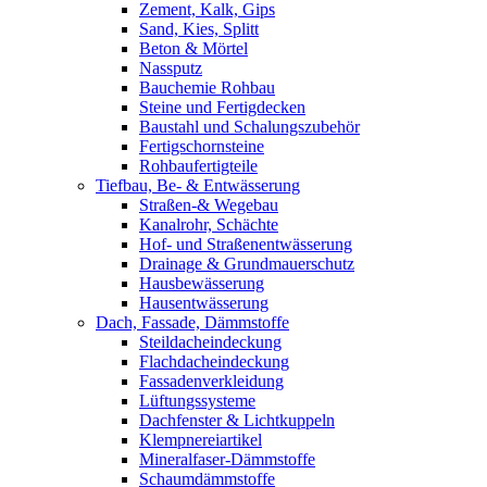
Zement, Kalk, Gips
Sand, Kies, Splitt
Beton & Mörtel
Nassputz
Bauchemie Rohbau
Steine und Fertigdecken
Baustahl und Schalungszubehör
Fertigschornsteine
Rohbaufertigteile
Tiefbau, Be- & Entwässerung
Straßen-& Wegebau
Kanalrohr, Schächte
Hof- und Straßenentwässerung
Drainage & Grundmauerschutz
Hausbewässerung
Hausentwässerung
Dach, Fassade, Dämmstoffe
Steildacheindeckung
Flachdacheindeckung
Fassadenverkleidung
Lüftungssysteme
Dachfenster & Lichtkuppeln
Klempnereiartikel
Mineralfaser-Dämmstoffe
Schaumdämmstoffe