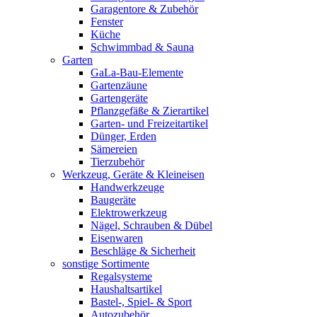
Garagentore & Zubehör
Fenster
Küche
Schwimmbad & Sauna
Garten
GaLa-Bau-Elemente
Gartenzäune
Gartengeräte
Pflanzgefäße & Zierartikel
Garten- und Freizeitartikel
Dünger, Erden
Sämereien
Tierzubehör
Werkzeug, Geräte & Kleineisen
Handwerkzeuge
Baugeräte
Elektrowerkzeug
Nägel, Schrauben & Dübel
Eisenwaren
Beschläge & Sicherheit
sonstige Sortimente
Regalsysteme
Haushaltsartikel
Bastel-, Spiel- & Sport
Autozubehör