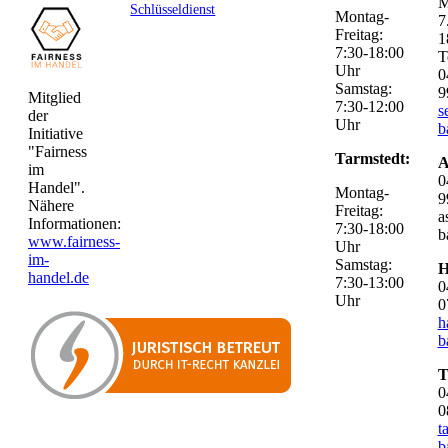
M
Schlüsseldienst
Montag-
7
Freitag:
1
7:30-18:00
T
Uhr
0
Samstag:
9
Mitglied
7:30-12:00
s
der
Uhr
b
Initiative
"Fairness
Tarmstedt:
A
im
0
Handel".
Montag-
9
Nähere
Freitag:
a
Informationen:
7:30-18:00
b
www.fairness-
Uhr
im-
Samstag:
H
handel.de
7:30-13:00
0
Uhr
0
h
b
T
0
0
t
b