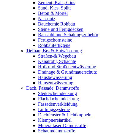
Zement, Kalk, Gips
Sand, Kies, Splitt
Beton & Mörtel
Nassputz
Bauchemie Rohbau
Steine und Fertigdecken
Baustahl und Schalungszubehör
Fertigschornsteine
Rohbaufertigteile
Tiefbau, Be- & Entwässerung
Straßen-& Wegebau
Kanalrohr, Schächte
Hof- und Straßenentwässerung
Drainage & Grundmauerschutz
Hausbewässerung
Hausentwässerung
Dach, Fassade, Dämmstoffe
Steildacheindeckung
Flachdacheindeckung
Fassadenverkleidung
Lüftungssysteme
Dachfenster & Lichtkuppeln
Klempnereiartikel
Mineralfaser-Dämmstoffe
Schaumdämmstoffe