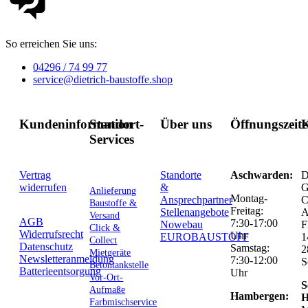
So erreichen Sie uns:
04296 / 74 99 77
service@dietrich-baustoffe.shop
Kundeninformation
Standort-
Über uns
Öffnungszeit
K
Services
Vertrag
Standorte
Aschwarden:
D
widerrufen
&
G
Anlieferung
Montag-
Ansprechpartner
C
Baustoffe &
Freitag:
Stellenangebote
Versand
AGB
7:30-17:00
Nowebau
F
Click &
Widerrufsrecht
Uhr
EUROBAUSTOFF
1
Collect
Datenschutz
Samstag:
2
Mietgeräte
Newsletteranmeldung
7:30-12:00
S
Betontankstelle
Batterieentsorgung
Uhr
Vor-Ort-
S
Aufmaße
Hambergen:
H
Farbmischservice