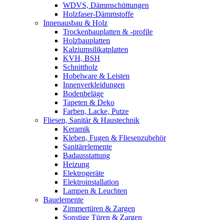
WDVS, Dämmschüttungen
Holzfaser-Dämmstoffe
Innenausbau & Holz
Trockenbauplatten & -profile
Holzbauplatten
Kalziumsilikatplatten
KVH, BSH
Schnittholz
Hobelware & Leisten
Innenverkleidungen
Bodenbeläge
Tapeten & Deko
Farben, Lacke, Putze
Fliesen, Sanitär & Haustechnik
Keramik
Kleben, Fugen & Fliesenzubehör
Sanitärelemente
Badausstattung
Heizung
Elektrogeräte
Elektroinstallation
Lampen & Leuchten
Bauelemente
Zimmertüren & Zargen
Sonstige Türen & Zargen