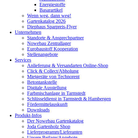
Energiestoffe
Basarartikel
Wenn weg, dann weg!
Gartenkatalog 2026
Diephaus Sparpreis-Flyer
Unternehmen
Standorte & Ansprechpartner
Nowebau Zentrallager
Eurobaustoff Kooperation
Stellenangebote
Services
Anlieferung & Versandarten Online-Shop
Click & Collect/Abholung
Mietgeräte von Technorent
Betontankstelle
Digitale Ausstellung
Farbmischanlage in Tarmstedt
Schlüsseldienst in Tarmstedt & Hambergen
Fördermittelauskunft
Downloads
Produkt-Infos
Der Nowebau Gartenkatalog
Joda Gartenholz Shop
Lieferprogramm/Lieferanten
Unsere Beilage/Angebote