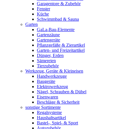
Garagentore & Zubehör
Fenster
Küche
Schwimmbad & Sauna
Garten
GaLa-Bau-Elemente
Gartenzäune
Gartengeräte
Pflanzgefäße & Zierartikel
Garten- und Freizeitartikel
Dünger, Erden
Sämereien
Tierzubehör
Werkzeug, Geräte & Kleineisen
Handwerkzeuge
Baugeräte
Elektrowerkzeug
Nägel, Schrauben & Dübel
Eisenwaren
Beschläge & Sicherheit
sonstige Sortimente
Regalsysteme
Haushaltsartikel
Bastel-, Spiel- & Sport
Autozubehör