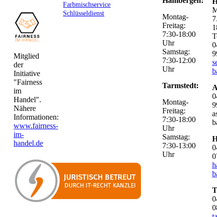
Hambergen:
H
Farbmischservice
M
Schlüsseldienst
Montag-
7
Freitag:
1
7:30-18:00
T
Uhr
0
Samstag:
9
Mitglied
7:30-12:00
s
der
Uhr
b
Initiative
"Fairness
Tarmstedt:
A
im
0
Handel".
Montag-
9
Nähere
Freitag:
a
Informationen:
7:30-18:00
b
www.fairness-
Uhr
im-
Samstag:
H
handel.de
7:30-13:00
0
Uhr
0
h
b
T
0
0
t