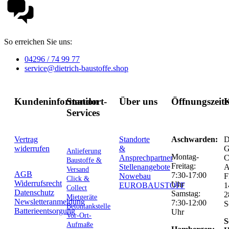
So erreichen Sie uns:
04296 / 74 99 77
service@dietrich-baustoffe.shop
Kundeninformation
Standort-
Über uns
Öffnungszeit
K
Services
Vertrag
Standorte
Aschwarden:
D
widerrufen
&
G
Anlieferung
Montag-
Ansprechpartner
C
Baustoffe &
Freitag:
Stellenangebote
Versand
AGB
7:30-17:00
Nowebau
F
Click &
Widerrufsrecht
Uhr
EUROBAUSTOFF
1
Collect
Datenschutz
Samstag:
2
Mietgeräte
Newsletteranmeldung
7:30-12:00
S
Betontankstelle
Batterieentsorgung
Uhr
Vor-Ort-
S
Aufmaße