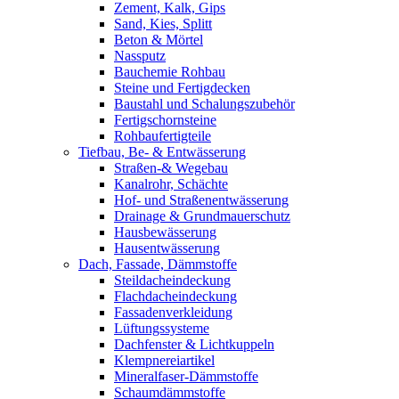
Zement, Kalk, Gips
Sand, Kies, Splitt
Beton & Mörtel
Nassputz
Bauchemie Rohbau
Steine und Fertigdecken
Baustahl und Schalungszubehör
Fertigschornsteine
Rohbaufertigteile
Tiefbau, Be- & Entwässerung
Straßen-& Wegebau
Kanalrohr, Schächte
Hof- und Straßenentwässerung
Drainage & Grundmauerschutz
Hausbewässerung
Hausentwässerung
Dach, Fassade, Dämmstoffe
Steildacheindeckung
Flachdacheindeckung
Fassadenverkleidung
Lüftungssysteme
Dachfenster & Lichtkuppeln
Klempnereiartikel
Mineralfaser-Dämmstoffe
Schaumdämmstoffe