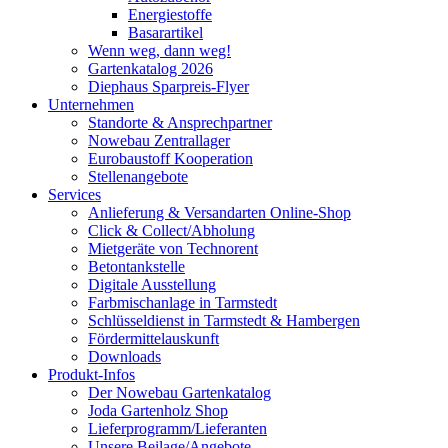
Energiestoffe
Basarartikel
Wenn weg, dann weg!
Gartenkatalog 2026
Diephaus Sparpreis-Flyer
Unternehmen
Standorte & Ansprechpartner
Nowebau Zentrallager
Eurobaustoff Kooperation
Stellenangebote
Services
Anlieferung & Versandarten Online-Shop
Click & Collect/Abholung
Mietgeräte von Technorent
Betontankstelle
Digitale Ausstellung
Farbmischanlage in Tarmstedt
Schlüsseldienst in Tarmstedt & Hambergen
Fördermittelauskunft
Downloads
Produkt-Infos
Der Nowebau Gartenkatalog
Joda Gartenholz Shop
Lieferprogramm/Lieferanten
Unsere Beilage/Angebote