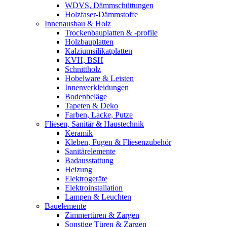
WDVS, Dämmschüttungen
Holzfaser-Dämmstoffe
Innenausbau & Holz
Trockenbauplatten & -profile
Holzbauplatten
Kalziumsilikatplatten
KVH, BSH
Schnittholz
Hobelware & Leisten
Innenverkleidungen
Bodenbeläge
Tapeten & Deko
Farben, Lacke, Putze
Fliesen, Sanitär & Haustechnik
Keramik
Kleben, Fugen & Fliesenzubehör
Sanitärelemente
Badausstattung
Heizung
Elektrogeräte
Elektroinstallation
Lampen & Leuchten
Bauelemente
Zimmertüren & Zargen
Sonstige Türen & Zargen