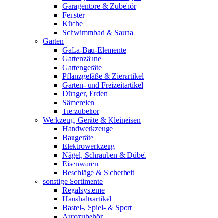
Garagentore & Zubehör
Fenster
Küche
Schwimmbad & Sauna
Garten
GaLa-Bau-Elemente
Gartenzäune
Gartengeräte
Pflanzgefäße & Zierartikel
Garten- und Freizeitartikel
Dünger, Erden
Sämereien
Tierzubehör
Werkzeug, Geräte & Kleineisen
Handwerkzeuge
Baugeräte
Elektrowerkzeug
Nägel, Schrauben & Dübel
Eisenwaren
Beschläge & Sicherheit
sonstige Sortimente
Regalsysteme
Haushaltsartikel
Bastel-, Spiel- & Sport
Autozubehör