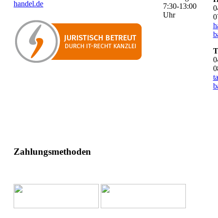
handel.de
7:30-13:00
0
Uhr
0
h
b
T
0
0
t
b
Zahlungsmethoden