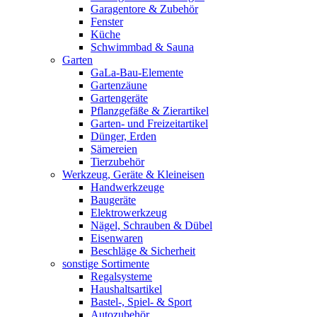
Garagentore & Zubehör
Fenster
Küche
Schwimmbad & Sauna
Garten
GaLa-Bau-Elemente
Gartenzäune
Gartengeräte
Pflanzgefäße & Zierartikel
Garten- und Freizeitartikel
Dünger, Erden
Sämereien
Tierzubehör
Werkzeug, Geräte & Kleineisen
Handwerkzeuge
Baugeräte
Elektrowerkzeug
Nägel, Schrauben & Dübel
Eisenwaren
Beschläge & Sicherheit
sonstige Sortimente
Regalsysteme
Haushaltsartikel
Bastel-, Spiel- & Sport
Autozubehör