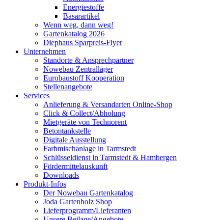
Energiestoffe
Basarartikel
Wenn weg, dann weg!
Gartenkatalog 2026
Diephaus Sparpreis-Flyer
Unternehmen
Standorte & Ansprechpartner
Nowebau Zentrallager
Eurobaustoff Kooperation
Stellenangebote
Services
Anlieferung & Versandarten Online-Shop
Click & Collect/Abholung
Mietgeräte von Technorent
Betontankstelle
Digitale Ausstellung
Farbmischanlage in Tarmstedt
Schlüsseldienst in Tarmstedt & Hambergen
Fördermittelauskunft
Downloads
Produkt-Infos
Der Nowebau Gartenkatalog
Joda Gartenholz Shop
Lieferprogramm/Lieferanten
Unsere Beilage/Angebote