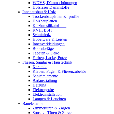
WDVS, Dämmschüttungen
Holzfaser-Dämmstoffe
Innenausbau & Holz
Trockenbauplatten & -profile
Holzbauplatten
Kalziumsilikatplatten
KVH, BSH
Schnittholz
Hobelware & Leisten
Innenverkleidungen
Bodenbeläge
Tapeten & Deko
Farben, Lacke, Putze
Fliesen, Sanitär & Haustechnik
Keramik
Kleben, Fugen & Fliesenzubehör
Sanitärelemente
Badausstattung
Heizung
Elektrogeräte
Elektroinstallation
Lampen & Leuchten
Bauelemente
Zimmertüren & Zargen
Sonstige Türen & Zargen