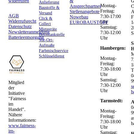
widerrufen
&
G
Anlieferung
Montag-
Ansprechpartner
C
Baustoffe &
Freitag:
Stellenangebote
Versand
AGB
7:30-17:00
Nowebau
F
Click &
Widerrufsrecht
Uhr
EUROBAUSTOFF
1
Collect
Datenschutz
Samstag:
2
Mietgeräte
Newsletteranmeldung
7:30-12:00
S
Betontankstelle
Batterieentsorgung
Uhr
Vor-Ort-
S
Aufmaße
Hambergen:
H
Farbmischservice
M
Schlüsseldienst
Montag-
7
Freitag:
1
7:30-18:00
T
Uhr
0
Samstag:
9
Mitglied
7:30-12:00
s
der
Uhr
b
Initiative
"Fairness
Tarmstedt:
A
im
0
Handel".
Montag-
9
Nähere
Freitag:
a
Informationen:
7:30-18:00
b
www.fairness-
Uhr
im-
Samstag:
H