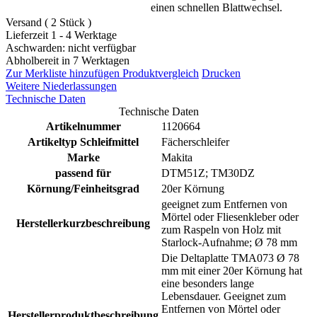
einen schnellen Blattwechsel.
Versand ( 2 Stück )
Lieferzeit 1 - 4 Werktage
Aschwarden: nicht verfügbar
Abholbereit in 7 Werktagen
Zur Merkliste hinzufügen
Produktvergleich
Drucken
Weitere Niederlassungen
Technische Daten
Technische Daten
Artikelnummer
1120664
Artikeltyp Schleifmittel
Fächerschleifer
Marke
Makita
passend für
DTM51Z; TM30DZ
Körnung/Feinheitsgrad
20er Körnung
geeignet zum Entfernen von
Mörtel oder Fliesenkleber oder
Herstellerkurzbeschreibung
zum Raspeln von Holz mit
Starlock-Aufnahme; Ø 78 mm
Die Deltaplatte TMA073 Ø 78
mm mit einer 20er Körnung hat
eine besonders lange
Lebensdauer. Geeignet zum
Entfernen von Mörtel oder
Herstellerproduktbeschreibung