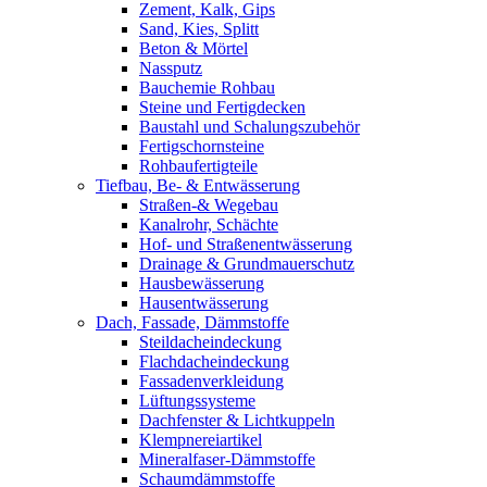
Zement, Kalk, Gips
Sand, Kies, Splitt
Beton & Mörtel
Nassputz
Bauchemie Rohbau
Steine und Fertigdecken
Baustahl und Schalungszubehör
Fertigschornsteine
Rohbaufertigteile
Tiefbau, Be- & Entwässerung
Straßen-& Wegebau
Kanalrohr, Schächte
Hof- und Straßenentwässerung
Drainage & Grundmauerschutz
Hausbewässerung
Hausentwässerung
Dach, Fassade, Dämmstoffe
Steildacheindeckung
Flachdacheindeckung
Fassadenverkleidung
Lüftungssysteme
Dachfenster & Lichtkuppeln
Klempnereiartikel
Mineralfaser-Dämmstoffe
Schaumdämmstoffe