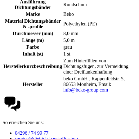
Ausführung
Rundschnur
Dichtungsbänder
Marke
Beko
Material Dichtungsbänder
Polyethylen (PE)
& -profile
Durchmesser (mm)
8,0 mm
Länge (m)
5,0 m
Farbe
grau
Inhalt (st)
1 st
Zum Hinterfüllen von
Herstellerkurzbeschreibung
Dichtungsfugen, zur Vermeidung
einer Dreiflankenhaftung
beko GmbH , Rappenfeldstr. 5,
Hersteller
86653 Monheim, Email:
info@beko-group.com
So erreichen Sie uns:
04296 / 74 99 77
service@dietrich-baustoffe.shop