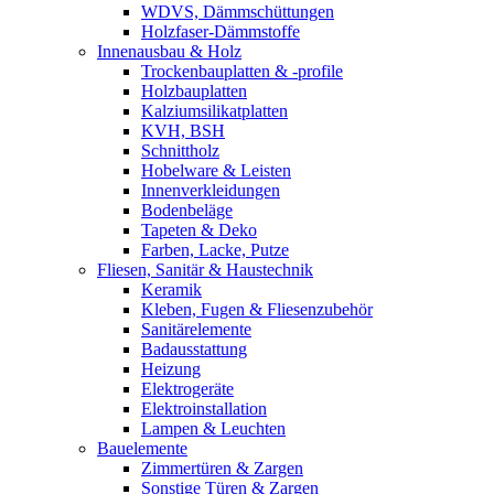
WDVS, Dämmschüttungen
Holzfaser-Dämmstoffe
Innenausbau & Holz
Trockenbauplatten & -profile
Holzbauplatten
Kalziumsilikatplatten
KVH, BSH
Schnittholz
Hobelware & Leisten
Innenverkleidungen
Bodenbeläge
Tapeten & Deko
Farben, Lacke, Putze
Fliesen, Sanitär & Haustechnik
Keramik
Kleben, Fugen & Fliesenzubehör
Sanitärelemente
Badausstattung
Heizung
Elektrogeräte
Elektroinstallation
Lampen & Leuchten
Bauelemente
Zimmertüren & Zargen
Sonstige Türen & Zargen