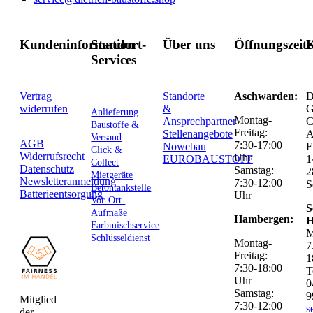
Kundeninformation
Standort-
Über uns
Öffnungszeit
K
Services
Vertrag
Standorte
Aschwarden:
D
widerrufen
&
G
Anlieferung
Montag-
Ansprechpartner
C
Baustoffe &
Freitag:
Stellenangebote
Versand
AGB
7:30-17:00
Nowebau
F
Click &
Widerrufsrecht
Uhr
EUROBAUSTOFF
1
Collect
Datenschutz
Samstag:
2
Mietgeräte
Newsletteranmeldung
7:30-12:00
S
Betontankstelle
Batterieentsorgung
Uhr
Vor-Ort-
S
Aufmaße
Hambergen:
H
Farbmischservice
M
Schlüsseldienst
Montag-
7
Freitag:
1
7:30-18:00
T
Uhr
0
Samstag:
9
Mitglied
7:30-12:00
s
der