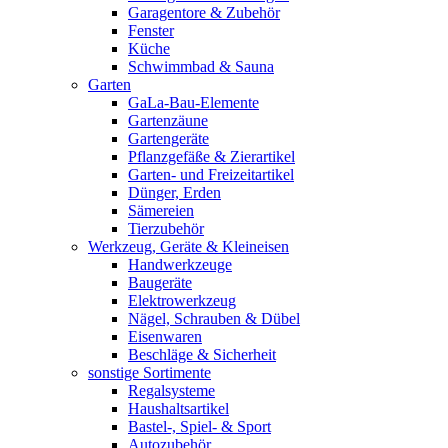
Garagentore & Zubehör
Fenster
Küche
Schwimmbad & Sauna
Garten
GaLa-Bau-Elemente
Gartenzäune
Gartengeräte
Pflanzgefäße & Zierartikel
Garten- und Freizeitartikel
Dünger, Erden
Sämereien
Tierzubehör
Werkzeug, Geräte & Kleineisen
Handwerkzeuge
Baugeräte
Elektrowerkzeug
Nägel, Schrauben & Dübel
Eisenwaren
Beschläge & Sicherheit
sonstige Sortimente
Regalsysteme
Haushaltsartikel
Bastel-, Spiel- & Sport
Autozubehör