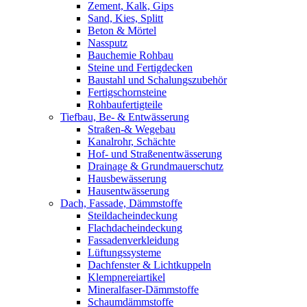
Zement, Kalk, Gips
Sand, Kies, Splitt
Beton & Mörtel
Nassputz
Bauchemie Rohbau
Steine und Fertigdecken
Baustahl und Schalungszubehör
Fertigschornsteine
Rohbaufertigteile
Tiefbau, Be- & Entwässerung
Straßen-& Wegebau
Kanalrohr, Schächte
Hof- und Straßenentwässerung
Drainage & Grundmauerschutz
Hausbewässerung
Hausentwässerung
Dach, Fassade, Dämmstoffe
Steildacheindeckung
Flachdacheindeckung
Fassadenverkleidung
Lüftungssysteme
Dachfenster & Lichtkuppeln
Klempnereiartikel
Mineralfaser-Dämmstoffe
Schaumdämmstoffe