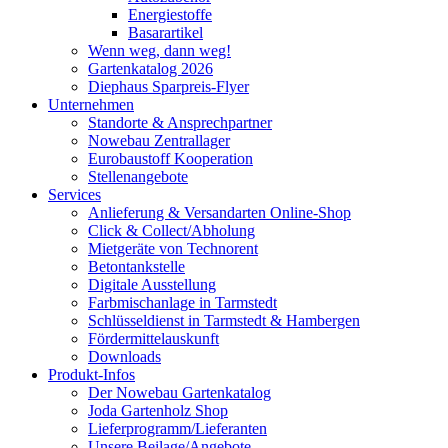
Energiestoffe
Basarartikel
Wenn weg, dann weg!
Gartenkatalog 2026
Diephaus Sparpreis-Flyer
Unternehmen
Standorte & Ansprechpartner
Nowebau Zentrallager
Eurobaustoff Kooperation
Stellenangebote
Services
Anlieferung & Versandarten Online-Shop
Click & Collect/Abholung
Mietgeräte von Technorent
Betontankstelle
Digitale Ausstellung
Farbmischanlage in Tarmstedt
Schlüsseldienst in Tarmstedt & Hambergen
Fördermittelauskunft
Downloads
Produkt-Infos
Der Nowebau Gartenkatalog
Joda Gartenholz Shop
Lieferprogramm/Lieferanten
Unsere Beilage/Angebote