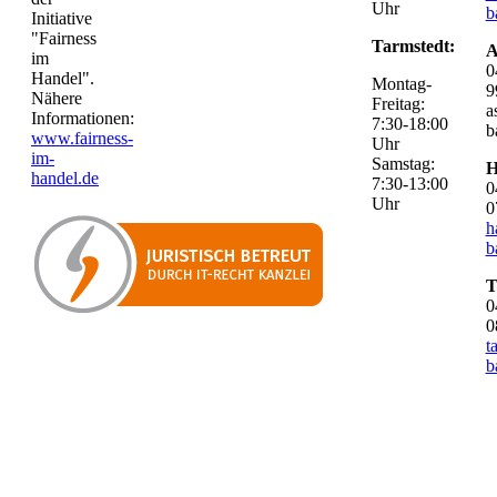
Uhr
b
Initiative
"Fairness
Tarmstedt:
A
im
0
Handel".
Montag-
9
Nähere
Freitag:
a
Informationen:
7:30-18:00
b
www.fairness-
Uhr
im-
Samstag:
H
handel.de
7:30-13:00
0
Uhr
0
h
b
T
0
0
t
b