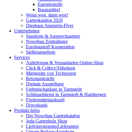
Energiestoffe
Basarartikel
Wenn weg, dann weg!
Gartenkatalog 2026
Diephaus Sparpreis-Flyer
Unternehmen
Standorte & Ansprechpartner
Nowebau Zentrallager
Eurobaustoff Kooperation
Stellenangebote
Services
Anlieferung & Versandarten Online-Shop
Click & Collect/Abholung
Mietgeräte von Technorent
Betontankstelle
Digitale Ausstellung
Farbmischanlage in Tarmstedt
Schlüsseldienst in Tarmstedt & Hambergen
Fördermittelauskunft
Downloads
Produkt-Infos
Der Nowebau Gartenkatalog
Joda Gartenholz Shop
Lieferprogramm/Lieferanten
Unsere Beilage/Angebote