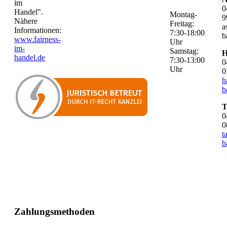
im
0
Handel".
Montag-
9
Nähere
Freitag:
a
Informationen:
7:30-18:00
b
www.fairness-
Uhr
im-
Samstag:
H
handel.de
7:30-13:00
0
Uhr
0
h
b
T
0
0
t
b
Zahlungsmethoden