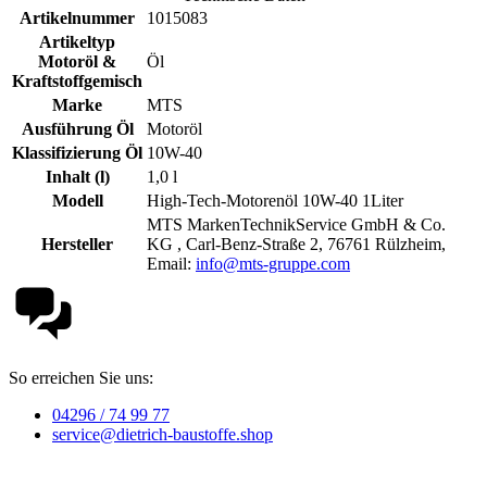
Artikelnummer
1015083
Artikeltyp
Motoröl &
Öl
Kraftstoffgemisch
Marke
MTS
Ausführung Öl
Motoröl
Klassifizierung Öl
10W-40
Inhalt (l)
1,0 l
Modell
High-Tech-Motorenöl 10W-40 1Liter
MTS MarkenTechnikService GmbH & Co.
Hersteller
KG , Carl-Benz-Straße 2, 76761 Rülzheim,
Email:
info@mts-gruppe.com
So erreichen Sie uns:
04296 / 74 99 77
service@dietrich-baustoffe.shop