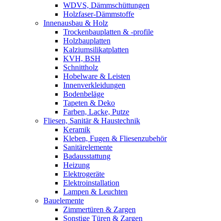
WDVS, Dämmschüttungen
Holzfaser-Dämmstoffe
Innenausbau & Holz
Trockenbauplatten & -profile
Holzbauplatten
Kalziumsilikatplatten
KVH, BSH
Schnittholz
Hobelware & Leisten
Innenverkleidungen
Bodenbeläge
Tapeten & Deko
Farben, Lacke, Putze
Fliesen, Sanitär & Haustechnik
Keramik
Kleben, Fugen & Fliesenzubehör
Sanitärelemente
Badausstattung
Heizung
Elektrogeräte
Elektroinstallation
Lampen & Leuchten
Bauelemente
Zimmertüren & Zargen
Sonstige Türen & Zargen