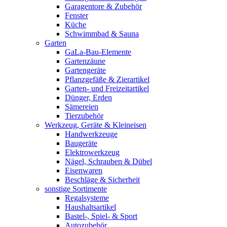
Garagentore & Zubehör
Fenster
Küche
Schwimmbad & Sauna
Garten
GaLa-Bau-Elemente
Gartenzäune
Gartengeräte
Pflanzgefäße & Zierartikel
Garten- und Freizeitartikel
Dünger, Erden
Sämereien
Tierzubehör
Werkzeug, Geräte & Kleineisen
Handwerkzeuge
Baugeräte
Elektrowerkzeug
Nägel, Schrauben & Dübel
Eisenwaren
Beschläge & Sicherheit
sonstige Sortimente
Regalsysteme
Haushaltsartikel
Bastel-, Spiel- & Sport
Autozubehör