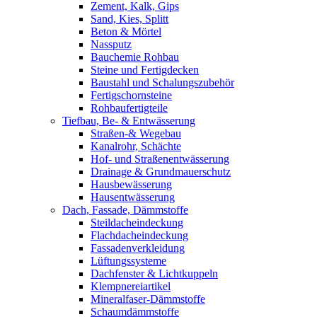
Zement, Kalk, Gips
Sand, Kies, Splitt
Beton & Mörtel
Nassputz
Bauchemie Rohbau
Steine und Fertigdecken
Baustahl und Schalungszubehör
Fertigschornsteine
Rohbaufertigteile
Tiefbau, Be- & Entwässerung
Straßen-& Wegebau
Kanalrohr, Schächte
Hof- und Straßenentwässerung
Drainage & Grundmauerschutz
Hausbewässerung
Hausentwässerung
Dach, Fassade, Dämmstoffe
Steildacheindeckung
Flachdacheindeckung
Fassadenverkleidung
Lüftungssysteme
Dachfenster & Lichtkuppeln
Klempnereiartikel
Mineralfaser-Dämmstoffe
Schaumdämmstoffe