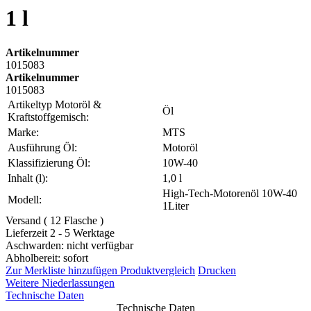
1 l
Artikelnummer
1015083
Artikelnummer
1015083
Artikeltyp Motoröl &
Öl
Kraftstoffgemisch:
Marke:
MTS
Ausführung Öl:
Motoröl
Klassifizierung Öl:
10W-40
Inhalt (l):
1,0 l
High-Tech-Motorenöl 10W-40
Modell:
1Liter
Versand ( 12 Flasche )
Lieferzeit 2 - 5 Werktage
Aschwarden: nicht verfügbar
Abholbereit: sofort
Zur Merkliste hinzufügen
Produktvergleich
Drucken
Weitere Niederlassungen
Technische Daten
Technische Daten