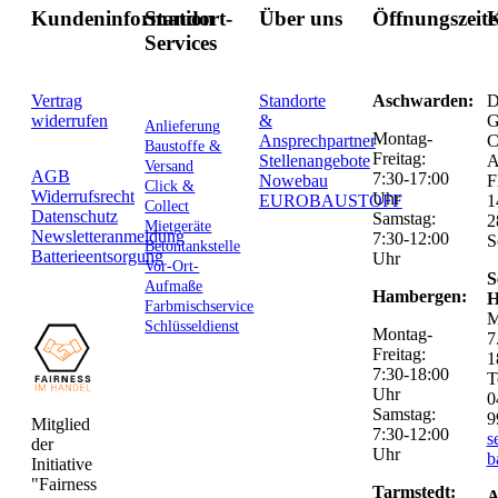
Kundeninformation
Standort-
Über uns
Öffnungszeit
K
Services
Vertrag
Standorte
Aschwarden:
D
widerrufen
&
G
Anlieferung
Montag-
Ansprechpartner
C
Baustoffe &
Freitag:
Stellenangebote
Versand
AGB
7:30-17:00
Nowebau
F
Click &
Widerrufsrecht
Uhr
EUROBAUSTOFF
1
Collect
Datenschutz
Samstag:
2
Mietgeräte
Newsletteranmeldung
7:30-12:00
S
Betontankstelle
Batterieentsorgung
Uhr
Vor-Ort-
S
Aufmaße
Hambergen:
H
Farbmischservice
M
Schlüsseldienst
Montag-
7
Freitag:
1
7:30-18:00
T
Uhr
0
Samstag:
9
Mitglied
7:30-12:00
s
der
Uhr
b
Initiative
"Fairness
Tarmstedt:
A