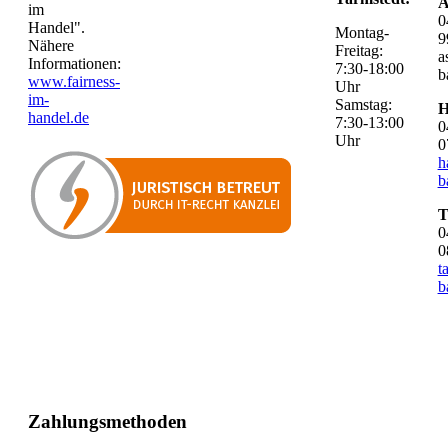
A
im
0
Handel".
Montag-
9
Nähere
Freitag:
a
Informationen:
7:30-18:00
b
www.fairness-
Uhr
im-
Samstag:
H
handel.de
7:30-13:00
0
Uhr
0
h
b
T
0
0
t
b
Zahlungsmethoden