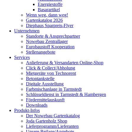
Energiestoffe
Basarartikel
Wenn weg, dann weg!
Gartenkatalog 2026
Diephaus Sparpreis-Flyer
Unternehmen
Standorte & Ansprechpartner
Nowebau Zentrallager
Eurobaustoff Kooperation
Stellenangebote
Services
Anlieferung & Versandarten Online-Shop
Click & Collect/Abholung
Mietgeräte von Technorent
Betontankstelle
Digitale Ausstellung
Farbmischanlage in Tarmstedt
Schlüsseldienst in Tarmstedt & Hambergen
Fördermittelauskunft
Downloads
Produkt-Infos
Der Nowebau Gartenkatalog
Joda Gartenholz Shop
Lieferprogramm/Lieferanten
Unsere Beilage/Angebote