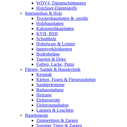
WDVS, Dämmschüttungen
Holzfaser-Dämmstoffe
Innenausbau & Holz
Trockenbauplatten & -profile
Holzbauplatten
Kalziumsilikatplatten
KVH, BSH
Schnittholz
Hobelware & Leisten
Innenverkleidungen
Bodenbeläge
Tapeten & Deko
Farben, Lacke, Putze
Fliesen, Sanitär & Haustechnik
Keramik
Kleben, Fugen & Fliesenzubehör
Sanitärelemente
Badausstattung
Heizung
Elektrogeräte
Elektroinstallation
Lampen & Leuchten
Bauelemente
Zimmertüren & Zargen
Sonstige Türen & Zargen