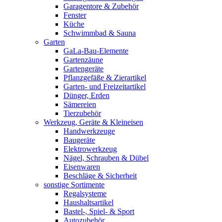
Garagentore & Zubehör
Fenster
Küche
Schwimmbad & Sauna
Garten
GaLa-Bau-Elemente
Gartenzäune
Gartengeräte
Pflanzgefäße & Zierartikel
Garten- und Freizeitartikel
Dünger, Erden
Sämereien
Tierzubehör
Werkzeug, Geräte & Kleineisen
Handwerkzeuge
Baugeräte
Elektrowerkzeug
Nägel, Schrauben & Dübel
Eisenwaren
Beschläge & Sicherheit
sonstige Sortimente
Regalsysteme
Haushaltsartikel
Bastel-, Spiel- & Sport
Autozubehör