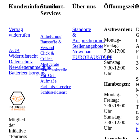
Kundeninformation
Standort-
Über uns
Öffnungszeit
K
Services
Vertrag
Standorte
Aschwarden:
D
widerrufen
&
G
Anlieferung
Montag-
Ansprechpartner
C
Baustoffe &
Freitag:
Stellenangebote
Versand
AGB
7:30-17:00
Nowebau
F
Click &
Widerrufsrecht
Uhr
EUROBAUSTOFF
1
Collect
Datenschutz
Samstag:
2
Mietgeräte
Newsletteranmeldung
7:30-12:00
S
Betontankstelle
Batterieentsorgung
Uhr
Vor-Ort-
S
Aufmaße
Hambergen:
H
Farbmischservice
M
Schlüsseldienst
Montag-
7
Freitag:
1
7:30-18:00
T
Uhr
0
Samstag:
9
Mitglied
7:30-12:00
s
der
Uhr
b
Initiative
"Fairness
Tarmstedt: