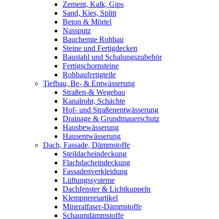
Zement, Kalk, Gips
Sand, Kies, Splitt
Beton & Mörtel
Nassputz
Bauchemie Rohbau
Steine und Fertigdecken
Baustahl und Schalungszubehör
Fertigschornsteine
Rohbaufertigteile
Tiefbau, Be- & Entwässerung
Straßen-& Wegebau
Kanalrohr, Schächte
Hof- und Straßenentwässerung
Drainage & Grundmauerschutz
Hausbewässerung
Hausentwässerung
Dach, Fassade, Dämmstoffe
Steildacheindeckung
Flachdacheindeckung
Fassadenverkleidung
Lüftungssysteme
Dachfenster & Lichtkuppeln
Klempnereiartikel
Mineralfaser-Dämmstoffe
Schaumdämmstoffe