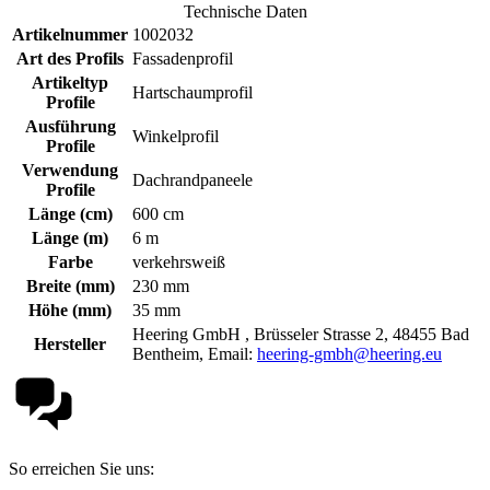
Technische Daten
Artikelnummer
1002032
Art des Profils
Fassadenprofil
Artikeltyp
Hartschaumprofil
Profile
Ausführung
Winkelprofil
Profile
Verwendung
Dachrandpaneele
Profile
Länge (cm)
600 cm
Länge (m)
6 m
Farbe
verkehrsweiß
Breite (mm)
230 mm
Höhe (mm)
35 mm
Heering GmbH , Brüsseler Strasse 2, 48455 Bad
Hersteller
Bentheim, Email:
heering-gmbh@heering.eu
So erreichen Sie uns: