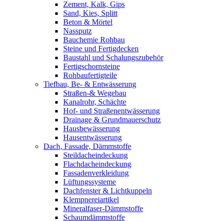
Zement, Kalk, Gips
Sand, Kies, Splitt
Beton & Mörtel
Nassputz
Bauchemie Rohbau
Steine und Fertigdecken
Baustahl und Schalungszubehör
Fertigschornsteine
Rohbaufertigteile
Tiefbau, Be- & Entwässerung
Straßen-& Wegebau
Kanalrohr, Schächte
Hof- und Straßenentwässerung
Drainage & Grundmauerschutz
Hausbewässerung
Hausentwässerung
Dach, Fassade, Dämmstoffe
Steildacheindeckung
Flachdacheindeckung
Fassadenverkleidung
Lüftungssysteme
Dachfenster & Lichtkuppeln
Klempnereiartikel
Mineralfaser-Dämmstoffe
Schaumdämmstoffe