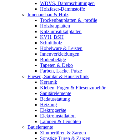
WDVS, Dämmschüttungen
Holzfaser-Dämmstoffe
Innenausbau & Holz
Trockenbauplatten & -profile
Holzbauplatten
Kalziumsilikatplatten
KVH, BSH
Schnittholz
Hobelware & Leisten
Innenverkleidungen
Bodenbeläge
Tapeten & Deko
Farben, Lacke, Putze
Fliesen, Sanitär & Haustechnik
Keramik
Kleben, Fugen & Fliesenzubehör
Sanitärelemente
Badausstattung
Heizung
Elektrogeräte
Elektroinstallation
Lampen & Leuchten
Bauelemente
Zimmertüren & Zargen
Sonstige Türen & Zargen