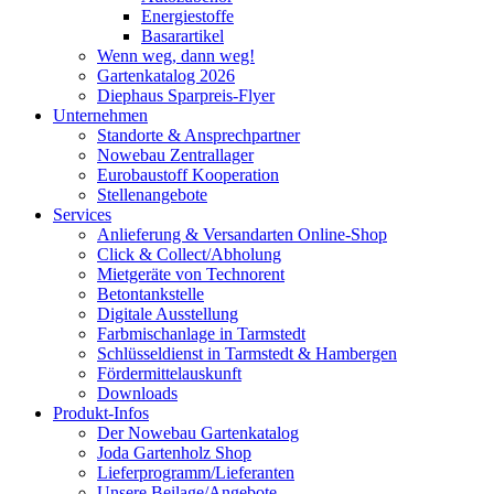
Energiestoffe
Basarartikel
Wenn weg, dann weg!
Gartenkatalog 2026
Diephaus Sparpreis-Flyer
Unternehmen
Standorte & Ansprechpartner
Nowebau Zentrallager
Eurobaustoff Kooperation
Stellenangebote
Services
Anlieferung & Versandarten Online-Shop
Click & Collect/Abholung
Mietgeräte von Technorent
Betontankstelle
Digitale Ausstellung
Farbmischanlage in Tarmstedt
Schlüsseldienst in Tarmstedt & Hambergen
Fördermittelauskunft
Downloads
Produkt-Infos
Der Nowebau Gartenkatalog
Joda Gartenholz Shop
Lieferprogramm/Lieferanten
Unsere Beilage/Angebote