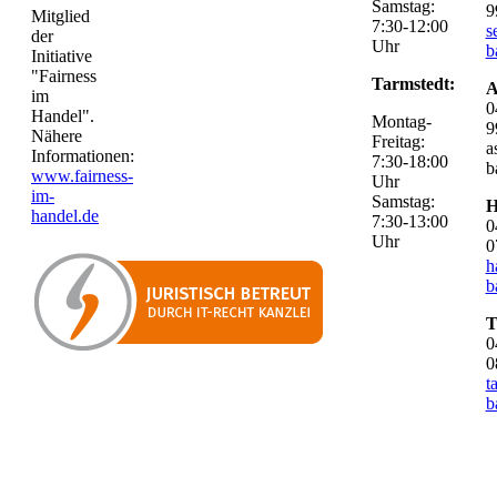
Samstag:
9
Mitglied
7:30-12:00
s
der
Uhr
b
Initiative
"Fairness
Tarmstedt:
A
im
0
Handel".
Montag-
9
Nähere
Freitag:
a
Informationen:
7:30-18:00
b
www.fairness-
Uhr
im-
Samstag:
H
handel.de
7:30-13:00
0
Uhr
0
h
b
T
0
0
t
b