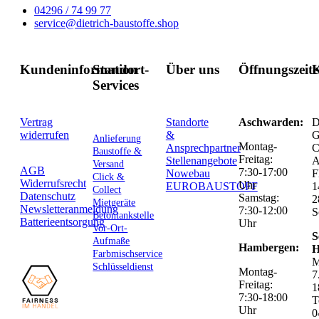
04296 / 74 99 77
service@dietrich-baustoffe.shop
Kundeninformation
Standort-
Über uns
Öffnungszeit
K
Services
Vertrag
Standorte
Aschwarden:
D
widerrufen
&
G
Anlieferung
Montag-
Ansprechpartner
C
Baustoffe &
Freitag:
Stellenangebote
Versand
AGB
7:30-17:00
Nowebau
F
Click &
Widerrufsrecht
Uhr
EUROBAUSTOFF
1
Collect
Datenschutz
Samstag:
2
Mietgeräte
Newsletteranmeldung
7:30-12:00
S
Betontankstelle
Batterieentsorgung
Uhr
Vor-Ort-
S
Aufmaße
Hambergen:
H
Farbmischservice
M
Schlüsseldienst
Montag-
7
Freitag:
1
7:30-18:00
T
Uhr
0