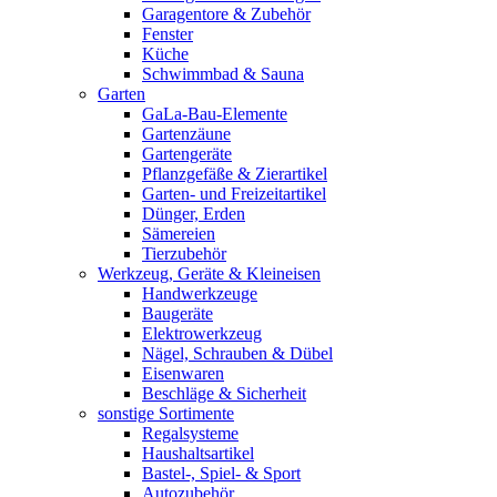
Garagentore & Zubehör
Fenster
Küche
Schwimmbad & Sauna
Garten
GaLa-Bau-Elemente
Gartenzäune
Gartengeräte
Pflanzgefäße & Zierartikel
Garten- und Freizeitartikel
Dünger, Erden
Sämereien
Tierzubehör
Werkzeug, Geräte & Kleineisen
Handwerkzeuge
Baugeräte
Elektrowerkzeug
Nägel, Schrauben & Dübel
Eisenwaren
Beschläge & Sicherheit
sonstige Sortimente
Regalsysteme
Haushaltsartikel
Bastel-, Spiel- & Sport
Autozubehör