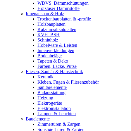
WDVS, Dämmschüttungen
Holzfaser-Dämmstoffe
Innenausbau & Holz
Trockenbauplatten & -profile
Holzbauplatten
Kalziumsilikatplatten
KVH, BSH
Schnittholz
Hobelware & Leisten
Innenverkleidungen
Bodenbeläge
Tapeten & Deko
Farben, Lacke, Putze
Fliesen, Sanitär & Haustechnik
Keramik
Kleben, Fugen & Fliesenzubehör
Sanitärelemente
Badausstattung
Heizung
Elektrogeräte
Elektroinstallation
Lampen & Leuchten
Bauelemente
Zimmertüren & Zargen
Sonstige Türen & Zargen