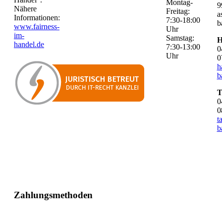
Montag-
9
Nähere
Freitag:
a
Informationen:
7:30-18:00
b
www.fairness-
Uhr
im-
Samstag:
H
handel.de
7:30-13:00
0
Uhr
0
h
b
T
0
0
t
b
Zahlungsmethoden