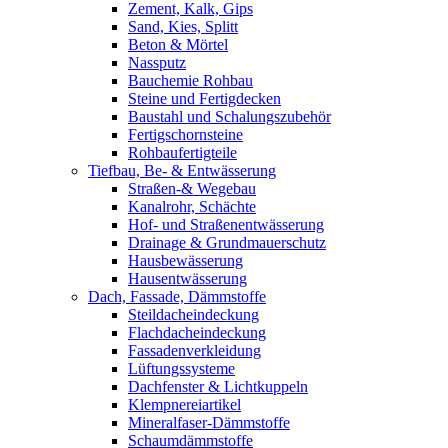
Zement, Kalk, Gips
Sand, Kies, Splitt
Beton & Mörtel
Nassputz
Bauchemie Rohbau
Steine und Fertigdecken
Baustahl und Schalungszubehör
Fertigschornsteine
Rohbaufertigteile
Tiefbau, Be- & Entwässerung
Straßen-& Wegebau
Kanalrohr, Schächte
Hof- und Straßenentwässerung
Drainage & Grundmauerschutz
Hausbewässerung
Hausentwässerung
Dach, Fassade, Dämmstoffe
Steildacheindeckung
Flachdacheindeckung
Fassadenverkleidung
Lüftungssysteme
Dachfenster & Lichtkuppeln
Klempnereiartikel
Mineralfaser-Dämmstoffe
Schaumdämmstoffe