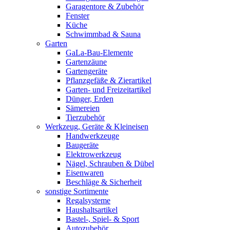
Garagentore & Zubehör
Fenster
Küche
Schwimmbad & Sauna
Garten
GaLa-Bau-Elemente
Gartenzäune
Gartengeräte
Pflanzgefäße & Zierartikel
Garten- und Freizeitartikel
Dünger, Erden
Sämereien
Tierzubehör
Werkzeug, Geräte & Kleineisen
Handwerkzeuge
Baugeräte
Elektrowerkzeug
Nägel, Schrauben & Dübel
Eisenwaren
Beschläge & Sicherheit
sonstige Sortimente
Regalsysteme
Haushaltsartikel
Bastel-, Spiel- & Sport
Autozubehör