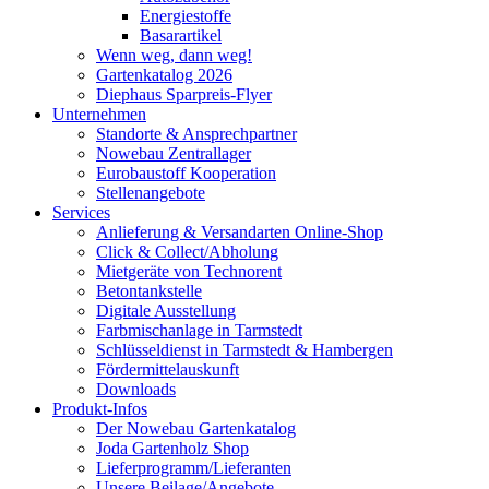
Energiestoffe
Basarartikel
Wenn weg, dann weg!
Gartenkatalog 2026
Diephaus Sparpreis-Flyer
Unternehmen
Standorte & Ansprechpartner
Nowebau Zentrallager
Eurobaustoff Kooperation
Stellenangebote
Services
Anlieferung & Versandarten Online-Shop
Click & Collect/Abholung
Mietgeräte von Technorent
Betontankstelle
Digitale Ausstellung
Farbmischanlage in Tarmstedt
Schlüsseldienst in Tarmstedt & Hambergen
Fördermittelauskunft
Downloads
Produkt-Infos
Der Nowebau Gartenkatalog
Joda Gartenholz Shop
Lieferprogramm/Lieferanten
Unsere Beilage/Angebote