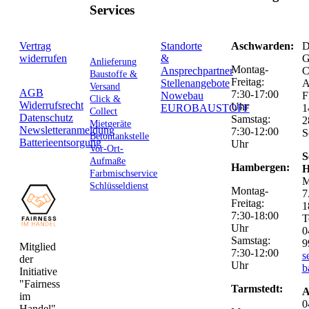
Services
Vertrag
Standorte
Aschwarden:
D
widerrufen
&
G
Anlieferung
Montag-
Ansprechpartner
C
Baustoffe &
Freitag:
Stellenangebote
Versand
AGB
7:30-17:00
Nowebau
F
Click &
Widerrufsrecht
Uhr
EUROBAUSTOFF
1
Collect
Datenschutz
Samstag:
2
Mietgeräte
Newsletteranmeldung
7:30-12:00
S
Betontankstelle
Batterieentsorgung
Uhr
Vor-Ort-
S
Aufmaße
Hambergen:
H
Farbmischservice
M
Schlüsseldienst
Montag-
7
Freitag:
1
7:30-18:00
T
Uhr
0
Samstag:
9
Mitglied
7:30-12:00
s
der
Uhr
b
Initiative
"Fairness
Tarmstedt:
A
im
0
Handel".