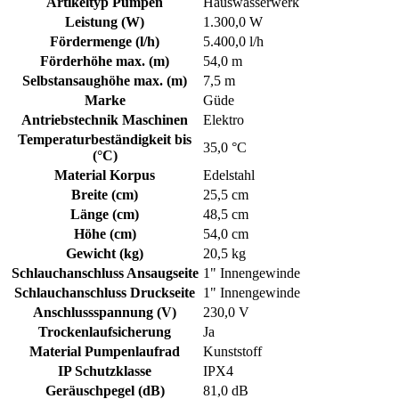
Artikeltyp Pumpen
Hauswasserwerk
Leistung (W)
1.300,0 W
Fördermenge (l/h)
5.400,0 l/h
Förderhöhe max. (m)
54,0 m
Selbstansaughöhe max. (m)
7,5 m
Marke
Güde
Antriebstechnik Maschinen
Elektro
Temperaturbeständigkeit bis
35,0 °C
(°C)
Material Korpus
Edelstahl
Breite (cm)
25,5 cm
Länge (cm)
48,5 cm
Höhe (cm)
54,0 cm
Gewicht (kg)
20,5 kg
Schlauchanschluss Ansaugseite
1" Innengewinde
Schlauchanschluss Druckseite
1" Innengewinde
Anschlussspannung (V)
230,0 V
Trockenlaufsicherung
Ja
Material Pumpenlaufrad
Kunststoff
IP Schutzklasse
IPX4
Geräuschpegel (dB)
81,0 dB