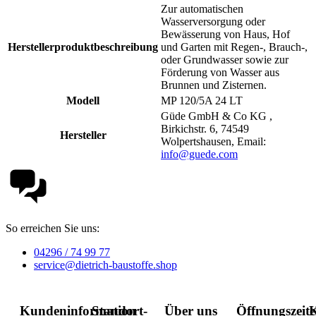
Zur automatischen
Wasserversorgung oder
Bewässerung von Haus, Hof
Herstellerproduktbeschreibung
und Garten mit Regen-, Brauch-,
oder Grundwasser sowie zur
Förderung von Wasser aus
Brunnen und Zisternen.
Modell
MP 120/5A 24 LT
Güde GmbH & Co KG ,
Birkichstr. 6, 74549
Hersteller
Wolpertshausen, Email:
info@guede.com
So erreichen Sie uns:
04296 / 74 99 77
service@dietrich-baustoffe.shop
Kundeninformation
Standort-
Über uns
Öffnungszeit
K