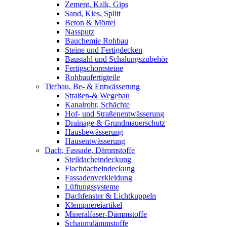
Zement, Kalk, Gips
Sand, Kies, Splitt
Beton & Mörtel
Nassputz
Bauchemie Rohbau
Steine und Fertigdecken
Baustahl und Schalungszubehör
Fertigschornsteine
Rohbaufertigteile
Tiefbau, Be- & Entwässerung
Straßen-& Wegebau
Kanalrohr, Schächte
Hof- und Straßenentwässerung
Drainage & Grundmauerschutz
Hausbewässerung
Hausentwässerung
Dach, Fassade, Dämmstoffe
Steildacheindeckung
Flachdacheindeckung
Fassadenverkleidung
Lüftungssysteme
Dachfenster & Lichtkuppeln
Klempnereiartikel
Mineralfaser-Dämmstoffe
Schaumdämmstoffe