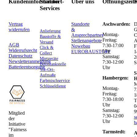
Kundeninformation
Standort-
Über uns
Öffnungszeit
K
Services
Vertrag
Standorte
Aschwarden:
D
widerrufen
&
G
Anlieferung
Montag-
Ansprechpartner
C
Baustoffe &
Freitag:
Stellenangebote
Versand
AGB
7:30-17:00
Nowebau
F
Click &
Widerrufsrecht
Uhr
EUROBAUSTOFF
1
Collect
Datenschutz
Samstag:
2
Mietgeräte
Newsletteranmeldung
7:30-12:00
S
Betontankstelle
Batterieentsorgung
Uhr
Vor-Ort-
S
Aufmaße
Hambergen:
H
Farbmischservice
M
Schlüsseldienst
Montag-
7
Freitag:
1
7:30-18:00
T
Uhr
0
Samstag:
9
Mitglied
7:30-12:00
s
der
Uhr
b
Initiative
"Fairness
Tarmstedt:
A
im