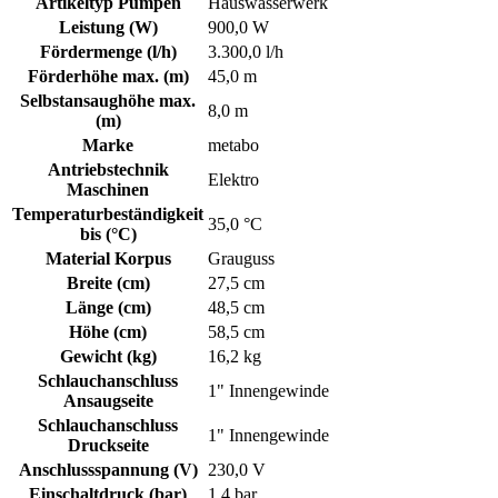
Artikeltyp Pumpen
Hauswasserwerk
Leistung (W)
900,0 W
Fördermenge (l/h)
3.300,0 l/h
Förderhöhe max. (m)
45,0 m
Selbstansaughöhe max.
8,0 m
(m)
Marke
metabo
Antriebstechnik
Elektro
Maschinen
Temperaturbeständigkeit
35,0 °C
bis (°C)
Material Korpus
Grauguss
Breite (cm)
27,5 cm
Länge (cm)
48,5 cm
Höhe (cm)
58,5 cm
Gewicht (kg)
16,2 kg
Schlauchanschluss
1" Innengewinde
Ansaugseite
Schlauchanschluss
1" Innengewinde
Druckseite
Anschlussspannung (V)
230,0 V
Einschaltdruck (bar)
1,4 bar