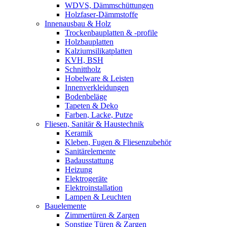
WDVS, Dämmschüttungen
Holzfaser-Dämmstoffe
Innenausbau & Holz
Trockenbauplatten & -profile
Holzbauplatten
Kalziumsilikatplatten
KVH, BSH
Schnittholz
Hobelware & Leisten
Innenverkleidungen
Bodenbeläge
Tapeten & Deko
Farben, Lacke, Putze
Fliesen, Sanitär & Haustechnik
Keramik
Kleben, Fugen & Fliesenzubehör
Sanitärelemente
Badausstattung
Heizung
Elektrogeräte
Elektroinstallation
Lampen & Leuchten
Bauelemente
Zimmertüren & Zargen
Sonstige Türen & Zargen