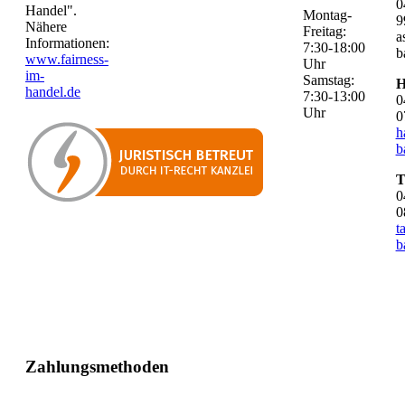
0
Handel".
Montag-
9
Nähere
Freitag:
a
Informationen:
7:30-18:00
b
www.fairness-
Uhr
im-
Samstag:
H
handel.de
7:30-13:00
0
Uhr
0
h
b
T
0
0
t
b
Zahlungsmethoden