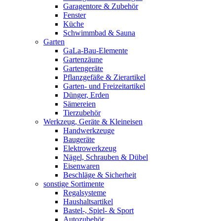
Garagentore & Zubehör
Fenster
Küche
Schwimmbad & Sauna
Garten
GaLa-Bau-Elemente
Gartenzäune
Gartengeräte
Pflanzgefäße & Zierartikel
Garten- und Freizeitartikel
Dünger, Erden
Sämereien
Tierzubehör
Werkzeug, Geräte & Kleineisen
Handwerkzeuge
Baugeräte
Elektrowerkzeug
Nägel, Schrauben & Dübel
Eisenwaren
Beschläge & Sicherheit
sonstige Sortimente
Regalsysteme
Haushaltsartikel
Bastel-, Spiel- & Sport
Autozubehör