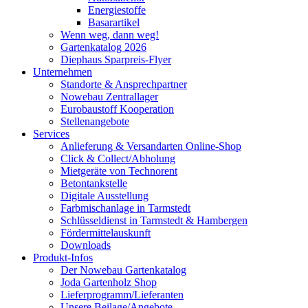
Energiestoffe
Basarartikel
Wenn weg, dann weg!
Gartenkatalog 2026
Diephaus Sparpreis-Flyer
Unternehmen
Standorte & Ansprechpartner
Nowebau Zentrallager
Eurobaustoff Kooperation
Stellenangebote
Services
Anlieferung & Versandarten Online-Shop
Click & Collect/Abholung
Mietgeräte von Technorent
Betontankstelle
Digitale Ausstellung
Farbmischanlage in Tarmstedt
Schlüsseldienst in Tarmstedt & Hambergen
Fördermittelauskunft
Downloads
Produkt-Infos
Der Nowebau Gartenkatalog
Joda Gartenholz Shop
Lieferprogramm/Lieferanten
Unsere Beilage/Angebote