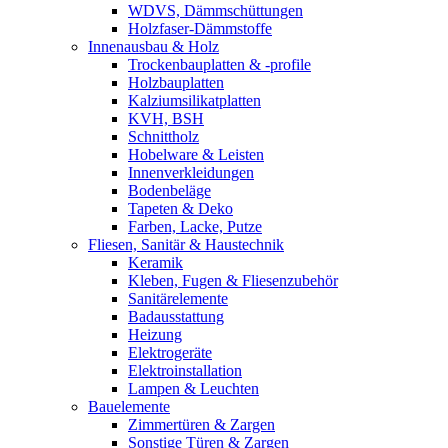
WDVS, Dämmschüttungen
Holzfaser-Dämmstoffe
Innenausbau & Holz
Trockenbauplatten & -profile
Holzbauplatten
Kalziumsilikatplatten
KVH, BSH
Schnittholz
Hobelware & Leisten
Innenverkleidungen
Bodenbeläge
Tapeten & Deko
Farben, Lacke, Putze
Fliesen, Sanitär & Haustechnik
Keramik
Kleben, Fugen & Fliesenzubehör
Sanitärelemente
Badausstattung
Heizung
Elektrogeräte
Elektroinstallation
Lampen & Leuchten
Bauelemente
Zimmertüren & Zargen
Sonstige Türen & Zargen