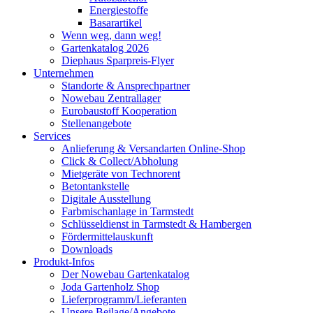
Energiestoffe
Basarartikel
Wenn weg, dann weg!
Gartenkatalog 2026
Diephaus Sparpreis-Flyer
Unternehmen
Standorte & Ansprechpartner
Nowebau Zentrallager
Eurobaustoff Kooperation
Stellenangebote
Services
Anlieferung & Versandarten Online-Shop
Click & Collect/Abholung
Mietgeräte von Technorent
Betontankstelle
Digitale Ausstellung
Farbmischanlage in Tarmstedt
Schlüsseldienst in Tarmstedt & Hambergen
Fördermittelauskunft
Downloads
Produkt-Infos
Der Nowebau Gartenkatalog
Joda Gartenholz Shop
Lieferprogramm/Lieferanten
Unsere Beilage/Angebote