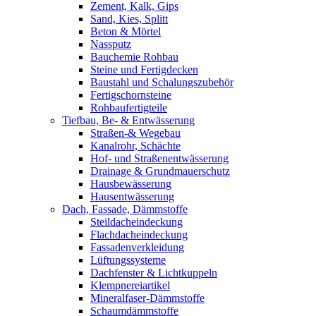
Zement, Kalk, Gips
Sand, Kies, Splitt
Beton & Mörtel
Nassputz
Bauchemie Rohbau
Steine und Fertigdecken
Baustahl und Schalungszubehör
Fertigschornsteine
Rohbaufertigteile
Tiefbau, Be- & Entwässerung
Straßen-& Wegebau
Kanalrohr, Schächte
Hof- und Straßenentwässerung
Drainage & Grundmauerschutz
Hausbewässerung
Hausentwässerung
Dach, Fassade, Dämmstoffe
Steildacheindeckung
Flachdacheindeckung
Fassadenverkleidung
Lüftungssysteme
Dachfenster & Lichtkuppeln
Klempnereiartikel
Mineralfaser-Dämmstoffe
Schaumdämmstoffe