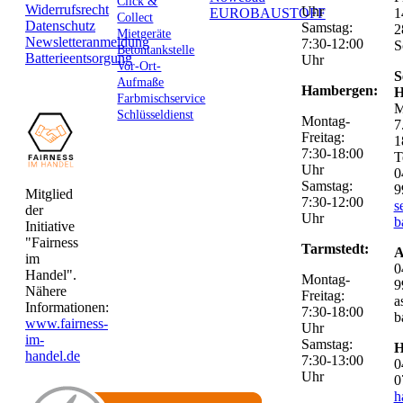
Click &
Widerrufsrecht
Uhr
EUROBAUSTOFF
1
Collect
Datenschutz
Samstag:
2
Mietgeräte
Newsletteranmeldung
7:30-12:00
S
Betontankstelle
Batterieentsorgung
Uhr
Vor-Ort-
S
Aufmaße
Hambergen:
H
Farbmischservice
M
Schlüsseldienst
Montag-
7
Freitag:
1
7:30-18:00
T
Uhr
0
Samstag:
9
Mitglied
7:30-12:00
s
der
Uhr
b
Initiative
"Fairness
Tarmstedt:
A
im
0
Handel".
Montag-
9
Nähere
Freitag:
a
Informationen:
7:30-18:00
b
www.fairness-
Uhr
im-
Samstag:
H
handel.de
7:30-13:00
0
Uhr
0
h