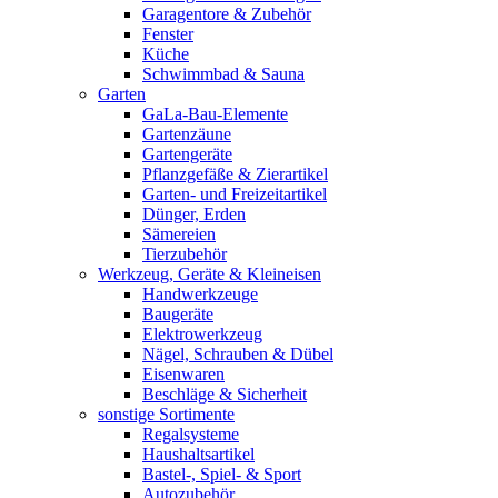
Garagentore & Zubehör
Fenster
Küche
Schwimmbad & Sauna
Garten
GaLa-Bau-Elemente
Gartenzäune
Gartengeräte
Pflanzgefäße & Zierartikel
Garten- und Freizeitartikel
Dünger, Erden
Sämereien
Tierzubehör
Werkzeug, Geräte & Kleineisen
Handwerkzeuge
Baugeräte
Elektrowerkzeug
Nägel, Schrauben & Dübel
Eisenwaren
Beschläge & Sicherheit
sonstige Sortimente
Regalsysteme
Haushaltsartikel
Bastel-, Spiel- & Sport
Autozubehör