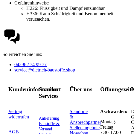
Gefahrenhinweise
H226:
Flüssigkeit und Dampf entzündbar.
H336:
Kann Schläfrigkeit und Benommenheit
verursachen.
So erreichen Sie uns:
04296 / 74 99 77
service@dietrich-baustoffe.shop
Kundeninformation
Standort-
Über uns
Öffnungszeit
K
Services
Vertrag
Standorte
Aschwarden:
D
widerrufen
&
G
Anlieferung
Montag-
Ansprechpartner
C
Baustoffe &
Freitag:
Stellenangebote
Versand
AGB
7:30-17:00
Nowebau
F