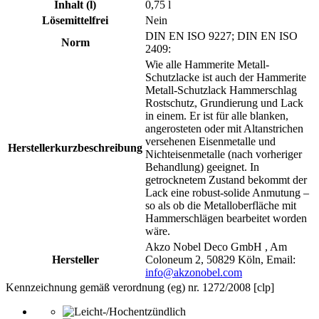
Inhalt (l)
0,75 l
Lösemittelfrei
Nein
DIN EN ISO 9227; DIN EN ISO
Norm
2409:
Wie alle Hammerite Metall-
Schutzlacke ist auch der Hammerite
Metall-Schutzlack Hammerschlag
Rostschutz, Grundierung und Lack
in einem. Er ist für alle blanken,
angerosteten oder mit Altanstrichen
versehenen Eisenmetalle und
Herstellerkurzbeschreibung
Nichteisenmetalle (nach vorheriger
Behandlung) geeignet. In
getrocknetem Zustand bekommt der
Lack eine robust-solide Anmutung –
so als ob die Metalloberfläche mit
Hammerschlägen bearbeitet worden
wäre.
Akzo Nobel Deco GmbH , Am
Hersteller
Coloneum 2, 50829 Köln, Email:
info@akzonobel.com
Kennzeichnung gemäß verordnung (eg) nr. 1272/2008 [clp]