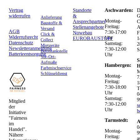
Vertrag
Standorte
Aschwarden:
D
widerrufen
&
G
Anlieferung
Montag-
Ansprechpartner
C
Baustoffe &
Freitag:
Stellenangebote
Versand
AGB
7:30-17:00
Nowebau
F
Click &
Widerrufsrecht
Uhr
EUROBAUSTOFF
1
Collect
Datenschutz
Samstag:
2
Mietgeräte
Newsletteranmeldung
7:30-12:00
S
Betontankstelle
Batterieentsorgung
Uhr
Vor-Ort-
S
Aufmaße
Hambergen:
H
Farbmischservice
M
Schlüsseldienst
Montag-
7
Freitag:
1
7:30-18:00
T
Uhr
0
Samstag:
9
Mitglied
7:30-12:00
s
der
Uhr
b
Initiative
"Fairness
Tarmstedt:
A
im
0
Handel".
Montag-
9
Nähere
Freitag:
a