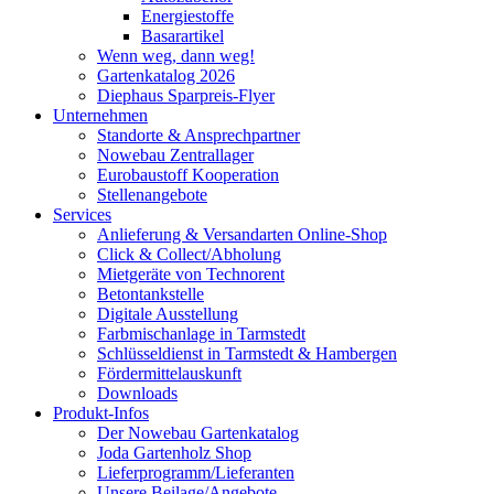
Energiestoffe
Basarartikel
Wenn weg, dann weg!
Gartenkatalog 2026
Diephaus Sparpreis-Flyer
Unternehmen
Standorte & Ansprechpartner
Nowebau Zentrallager
Eurobaustoff Kooperation
Stellenangebote
Services
Anlieferung & Versandarten Online-Shop
Click & Collect/Abholung
Mietgeräte von Technorent
Betontankstelle
Digitale Ausstellung
Farbmischanlage in Tarmstedt
Schlüsseldienst in Tarmstedt & Hambergen
Fördermittelauskunft
Downloads
Produkt-Infos
Der Nowebau Gartenkatalog
Joda Gartenholz Shop
Lieferprogramm/Lieferanten
Unsere Beilage/Angebote