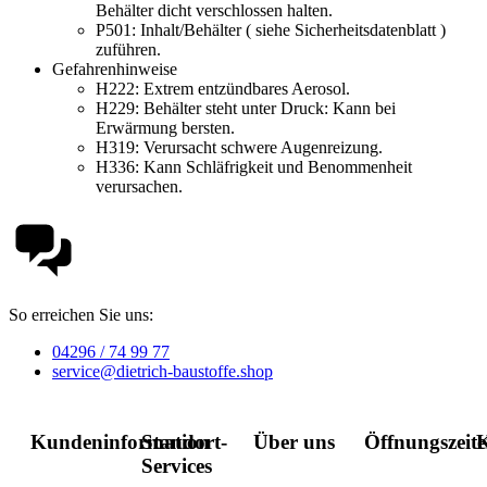
Behälter dicht verschlossen halten.
P501:
Inhalt/Behälter ( siehe Sicherheitsdatenblatt )
zuführen.
Gefahrenhinweise
H222:
Extrem entzündbares Aerosol.
H229:
Behälter steht unter Druck: Kann bei
Erwärmung bersten.
H319:
Verursacht schwere Augenreizung.
H336:
Kann Schläfrigkeit und Benommenheit
verursachen.
So erreichen Sie uns:
04296 / 74 99 77
service@dietrich-baustoffe.shop
Kundeninformation
Standort-
Über uns
Öffnungszeit
K
Services