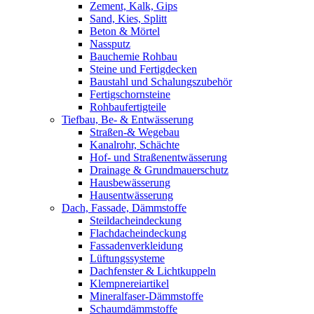
Zement, Kalk, Gips
Sand, Kies, Splitt
Beton & Mörtel
Nassputz
Bauchemie Rohbau
Steine und Fertigdecken
Baustahl und Schalungszubehör
Fertigschornsteine
Rohbaufertigteile
Tiefbau, Be- & Entwässerung
Straßen-& Wegebau
Kanalrohr, Schächte
Hof- und Straßenentwässerung
Drainage & Grundmauerschutz
Hausbewässerung
Hausentwässerung
Dach, Fassade, Dämmstoffe
Steildacheindeckung
Flachdacheindeckung
Fassadenverkleidung
Lüftungssysteme
Dachfenster & Lichtkuppeln
Klempnereiartikel
Mineralfaser-Dämmstoffe
Schaumdämmstoffe