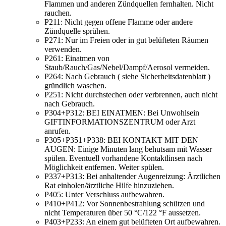
Flammen und anderen Zündquellen fernhalten. Nicht
rauchen.
P211:
Nicht gegen offene Flamme oder andere
Zündquelle sprühen.
P271:
Nur im Freien oder in gut belüfteten Räumen
verwenden.
P261:
Einatmen von
Staub/Rauch/Gas/Nebel/Dampf/Aerosol vermeiden.
P264:
Nach Gebrauch ( siehe Sicherheitsdatenblatt )
gründlich waschen.
P251:
Nicht durchstechen oder verbrennen, auch nicht
nach Gebrauch.
P304+P312:
BEI EINATMEN: Bei Unwohlsein
GIFTINFORMATIONSZENTRUM oder Arzt
anrufen.
P305+P351+P338:
BEI KONTAKT MIT DEN
AUGEN: Einige Minuten lang behutsam mit Wasser
spülen. Eventuell vorhandene Kontaktlinsen nach
Möglichkeit entfernen. Weiter spülen.
P337+P313:
Bei anhaltender Augenreizung: Ärztlichen
Rat einholen/ärztliche Hilfe hinzuziehen.
P405:
Unter Verschluss aufbewahren.
P410+P412:
Vor Sonnenbestrahlung schützen und
nicht Temperaturen über 50 °C/122 °F aussetzen.
P403+P233:
An einem gut belüfteten Ort aufbewahren.