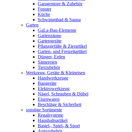
Garagentore & Zubehör
Fenster
Küche
Schwimmbad & Sauna
Garten
GaLa-Bau-Elemente
Gartenzäune
Gartengeräte
Pflanzgefäße & Zierartikel
Garten- und Freizeitartikel
Dünger, Erden
Sämereien
Tierzubehör
Werkzeug, Geräte & Kleineisen
Handwerkzeuge
Baugeräte
Elektrowerkzeug
Nägel, Schrauben & Dübel
Eisenwaren
Beschläge & Sicherheit
sonstige Sortimente
Regalsysteme
Haushaltsartikel
Bastel-, Spiel- & Sport
Autozubehör