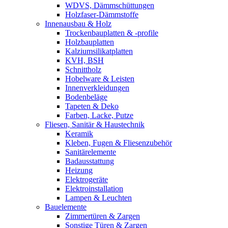
WDVS, Dämmschüttungen
Holzfaser-Dämmstoffe
Innenausbau & Holz
Trockenbauplatten & -profile
Holzbauplatten
Kalziumsilikatplatten
KVH, BSH
Schnittholz
Hobelware & Leisten
Innenverkleidungen
Bodenbeläge
Tapeten & Deko
Farben, Lacke, Putze
Fliesen, Sanitär & Haustechnik
Keramik
Kleben, Fugen & Fliesenzubehör
Sanitärelemente
Badausstattung
Heizung
Elektrogeräte
Elektroinstallation
Lampen & Leuchten
Bauelemente
Zimmertüren & Zargen
Sonstige Türen & Zargen