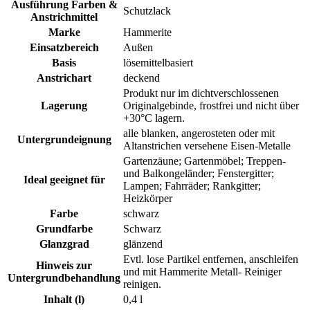
Ausführung Farben &
Schutzlack
Anstrichmittel
Marke
Hammerite
Einsatzbereich
Außen
Basis
lösemittelbasiert
Anstrichart
deckend
Produkt nur im dichtverschlossenen
Lagerung
Originalgebinde, frostfrei und nicht über
+30°C lagern.
alle blanken, angerosteten oder mit
Untergrundeignung
Altanstrichen versehene Eisen-Metalle
Gartenzäune; Gartenmöbel; Treppen-
und Balkongeländer; Fenstergitter;
Ideal geeignet für
Lampen; Fahrräder; Rankgitter;
Heizkörper
Farbe
schwarz
Grundfarbe
Schwarz
Glanzgrad
glänzend
Evtl. lose Partikel entfernen, anschleifen
Hinweis zur
und mit Hammerite Metall- Reiniger
Untergrundbehandlung
reinigen.
Inhalt (l)
0,4 l