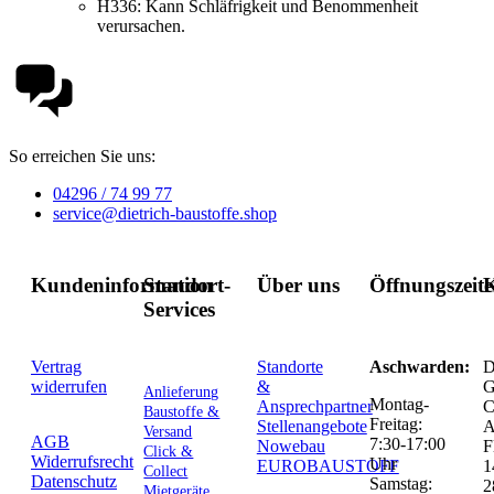
H336:
Kann Schläfrigkeit und Benommenheit
verursachen.
So erreichen Sie uns:
04296 / 74 99 77
service@dietrich-baustoffe.shop
Kundeninformation
Standort-
Über uns
Öffnungszeit
K
Services
Vertrag
Standorte
Aschwarden:
D
widerrufen
&
G
Anlieferung
Montag-
Ansprechpartner
C
Baustoffe &
Freitag:
Stellenangebote
Versand
AGB
7:30-17:00
Nowebau
F
Click &
Widerrufsrecht
Uhr
EUROBAUSTOFF
1
Collect
Datenschutz
Samstag:
2
Mietgeräte