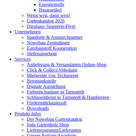
Energiestoffe
Basarartikel
Wenn weg, dann weg!
Gartenkatalog 2026
Diephaus Sparpreis-Flyer
Unternehmen
Standorte & Ansprechpartner
Nowebau Zentrallager
Eurobaustoff Kooperation
Stellenangebote
Services
Anlieferung & Versandarten Online-Shop
Click & Collect/Abholung
Mietgeräte von Technorent
Betontankstelle
Digitale Ausstellung
Farbmischanlage in Tarmstedt
Schlüsseldienst in Tarmstedt & Hambergen
Fördermittelauskunft
Downloads
Produkt-Infos
Der Nowebau Gartenkatalog
Joda Gartenholz Shop
Lieferprogramm/Lieferanten
Unsere Beilage/Angebote