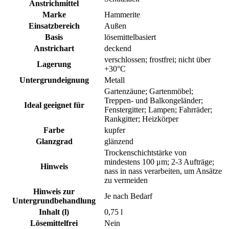
Anstrichmittel
Marke
Hammerite
Einsatzbereich
Außen
Basis
lösemittelbasiert
Anstrichart
deckend
verschlossen; frostfrei; nicht über
Lagerung
+30°C
Untergrundeignung
Metall
Gartenzäune; Gartenmöbel;
Treppen- und Balkongeländer;
Ideal geeignet für
Fenstergitter; Lampen; Fahrräder;
Rankgitter; Heizkörper
Farbe
kupfer
Glanzgrad
glänzend
Trockenschichtstärke von
mindestens 100 μm; 2-3 Aufträge;
Hinweis
nass in nass verarbeiten, um Ansätze
zu vermeiden
Hinweis zur
Je nach Bedarf
Untergrundbehandlung
Inhalt (l)
0,75 l
Lösemittelfrei
Nein