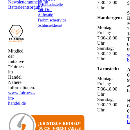
Newsletteranmeldung
7:30-12:00
S
Betontankstelle
Batterieentsorgung
Uhr
Vor-Ort-
S
Aufmaße
Hambergen:
H
Farbmischservice
M
Schlüsseldienst
Montag-
7
Freitag:
1
7:30-18:00
T
Uhr
0
Samstag:
9
Mitglied
7:30-12:00
s
der
Uhr
b
Initiative
"Fairness
Tarmstedt:
A
im
0
Handel".
Montag-
9
Nähere
Freitag:
a
Informationen:
7:30-18:00
b
www.fairness-
Uhr
im-
Samstag:
H
handel.de
7:30-13:00
0
Uhr
0
h
b