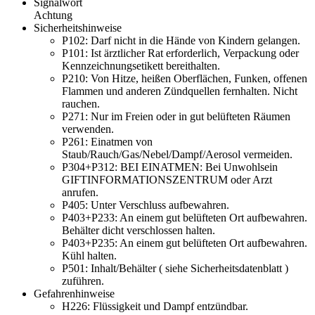
Signalwort
Achtung
Sicherheitshinweise
P102:
Darf nicht in die Hände von Kindern gelangen.
P101:
Ist ärztlicher Rat erforderlich, Verpackung oder
Kennzeichnungsetikett bereithalten.
P210:
Von Hitze, heißen Oberflächen, Funken, offenen
Flammen und anderen Zündquellen fernhalten. Nicht
rauchen.
P271:
Nur im Freien oder in gut belüfteten Räumen
verwenden.
P261:
Einatmen von
Staub/Rauch/Gas/Nebel/Dampf/Aerosol vermeiden.
P304+P312:
BEI EINATMEN: Bei Unwohlsein
GIFTINFORMATIONSZENTRUM oder Arzt
anrufen.
P405:
Unter Verschluss aufbewahren.
P403+P233:
An einem gut belüfteten Ort aufbewahren.
Behälter dicht verschlossen halten.
P403+P235:
An einem gut belüfteten Ort aufbewahren.
Kühl halten.
P501:
Inhalt/Behälter ( siehe Sicherheitsdatenblatt )
zuführen.
Gefahrenhinweise
H226:
Flüssigkeit und Dampf entzündbar.