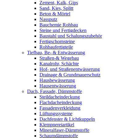
Zement, Kalk, Gips
Sand, Kies, Splitt
Beton & Mörtel
Nassputz
Bauchemie Rohbau
Steine und Fertigdecken
Baustahl und Schalungszubehör
Fertigschornsteine
Rohbaufertigteile
Tiefbau, Be- & Entwässerung
Straßen-& Wegebau
Kanalrohr, Schächte
Hof- und Straßenentwässerung
Drainage & Grundmauerschutz
Hausbewässerung
Hausentwässerung
Dach, Fassade, Dämmstoffe
Steildacheindeckung
Flachdacheindeckung
Fassadenverkleidung
Lüftungssysteme
Dachfenster & Lichtkuppeln
Klempnereiartikel
Mineralfaser-Dämmstoffe
Schaumdämmstoffe