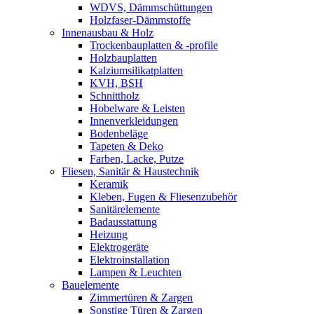
WDVS, Dämmschüttungen
Holzfaser-Dämmstoffe
Innenausbau & Holz
Trockenbauplatten & -profile
Holzbauplatten
Kalziumsilikatplatten
KVH, BSH
Schnittholz
Hobelware & Leisten
Innenverkleidungen
Bodenbeläge
Tapeten & Deko
Farben, Lacke, Putze
Fliesen, Sanitär & Haustechnik
Keramik
Kleben, Fugen & Fliesenzubehör
Sanitärelemente
Badausstattung
Heizung
Elektrogeräte
Elektroinstallation
Lampen & Leuchten
Bauelemente
Zimmertüren & Zargen
Sonstige Türen & Zargen