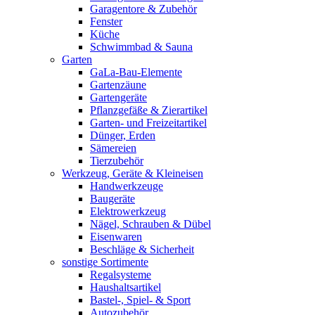
Garagentore & Zubehör
Fenster
Küche
Schwimmbad & Sauna
Garten
GaLa-Bau-Elemente
Gartenzäune
Gartengeräte
Pflanzgefäße & Zierartikel
Garten- und Freizeitartikel
Dünger, Erden
Sämereien
Tierzubehör
Werkzeug, Geräte & Kleineisen
Handwerkzeuge
Baugeräte
Elektrowerkzeug
Nägel, Schrauben & Dübel
Eisenwaren
Beschläge & Sicherheit
sonstige Sortimente
Regalsysteme
Haushaltsartikel
Bastel-, Spiel- & Sport
Autozubehör