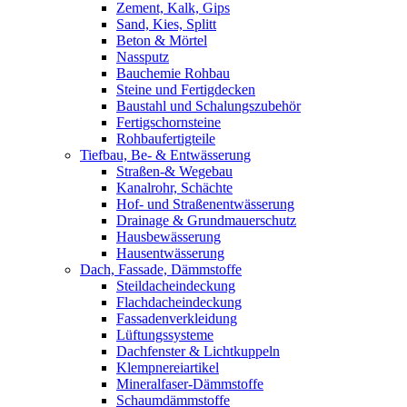
Zement, Kalk, Gips
Sand, Kies, Splitt
Beton & Mörtel
Nassputz
Bauchemie Rohbau
Steine und Fertigdecken
Baustahl und Schalungszubehör
Fertigschornsteine
Rohbaufertigteile
Tiefbau, Be- & Entwässerung
Straßen-& Wegebau
Kanalrohr, Schächte
Hof- und Straßenentwässerung
Drainage & Grundmauerschutz
Hausbewässerung
Hausentwässerung
Dach, Fassade, Dämmstoffe
Steildacheindeckung
Flachdacheindeckung
Fassadenverkleidung
Lüftungssysteme
Dachfenster & Lichtkuppeln
Klempnereiartikel
Mineralfaser-Dämmstoffe
Schaumdämmstoffe