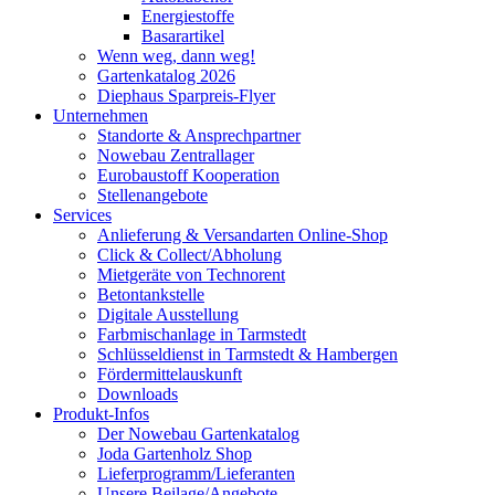
Energiestoffe
Basarartikel
Wenn weg, dann weg!
Gartenkatalog 2026
Diephaus Sparpreis-Flyer
Unternehmen
Standorte & Ansprechpartner
Nowebau Zentrallager
Eurobaustoff Kooperation
Stellenangebote
Services
Anlieferung & Versandarten Online-Shop
Click & Collect/Abholung
Mietgeräte von Technorent
Betontankstelle
Digitale Ausstellung
Farbmischanlage in Tarmstedt
Schlüsseldienst in Tarmstedt & Hambergen
Fördermittelauskunft
Downloads
Produkt-Infos
Der Nowebau Gartenkatalog
Joda Gartenholz Shop
Lieferprogramm/Lieferanten
Unsere Beilage/Angebote