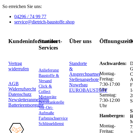
So erreichen Sie uns:
04296 / 74 99 77
service@dietrich-baustoffe.shop
Kundeninformation
Standort-
Über uns
Öffnungszeit
K
Services
Vertrag
Standorte
Aschwarden:
D
widerrufen
&
G
Anlieferung
Montag-
Ansprechpartner
C
Baustoffe &
Freitag:
Stellenangebote
Versand
AGB
7:30-17:00
Nowebau
F
Click &
Widerrufsrecht
Uhr
EUROBAUSTOFF
1
Collect
Datenschutz
Samstag:
2
Mietgeräte
Newsletteranmeldung
7:30-12:00
S
Betontankstelle
Batterieentsorgung
Uhr
Vor-Ort-
S
Aufmaße
Hambergen:
H
Farbmischservice
M
Schlüsseldienst
Montag-
7
Freitag:
1