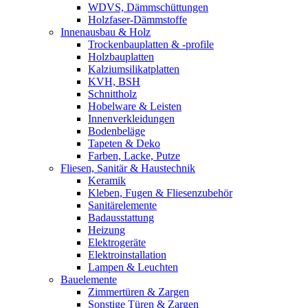
WDVS, Dämmschüttungen
Holzfaser-Dämmstoffe
Innenausbau & Holz
Trockenbauplatten & -profile
Holzbauplatten
Kalziumsilikatplatten
KVH, BSH
Schnittholz
Hobelware & Leisten
Innenverkleidungen
Bodenbeläge
Tapeten & Deko
Farben, Lacke, Putze
Fliesen, Sanitär & Haustechnik
Keramik
Kleben, Fugen & Fliesenzubehör
Sanitärelemente
Badausstattung
Heizung
Elektrogeräte
Elektroinstallation
Lampen & Leuchten
Bauelemente
Zimmertüren & Zargen
Sonstige Türen & Zargen