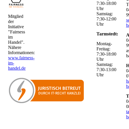
7:30-18:00
T
Uhr
0
Samstag:
9
Mitglied
7:30-12:00
s
der
Uhr
b
Initiative
"Fairness
Tarmstedt:
A
im
0
Handel".
Montag-
9
Nähere
Freitag:
a
Informationen:
7:30-18:00
b
www.fairness-
Uhr
im-
Samstag:
H
handel.de
7:30-13:00
0
Uhr
0
h
b
T
0
0
t
b