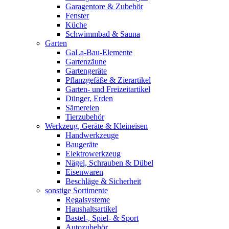
Garagentore & Zubehör
Fenster
Küche
Schwimmbad & Sauna
Garten
GaLa-Bau-Elemente
Gartenzäune
Gartengeräte
Pflanzgefäße & Zierartikel
Garten- und Freizeitartikel
Dünger, Erden
Sämereien
Tierzubehör
Werkzeug, Geräte & Kleineisen
Handwerkzeuge
Baugeräte
Elektrowerkzeug
Nägel, Schrauben & Dübel
Eisenwaren
Beschläge & Sicherheit
sonstige Sortimente
Regalsysteme
Haushaltsartikel
Bastel-, Spiel- & Sport
Autozubehör