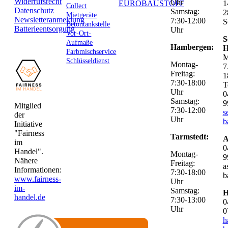
Widerrufsrecht
Uhr
EUROBAUSTOFF
1
Collect
Datenschutz
Samstag:
2
Mietgeräte
Newsletteranmeldung
7:30-12:00
S
Betontankstelle
Batterieentsorgung
Uhr
Vor-Ort-
S
Aufmaße
Hambergen:
H
Farbmischservice
M
Schlüsseldienst
Montag-
7
Freitag:
1
7:30-18:00
T
Uhr
0
Samstag:
9
Mitglied
7:30-12:00
s
der
Uhr
b
Initiative
"Fairness
Tarmstedt:
A
im
0
Handel".
Montag-
9
Nähere
Freitag:
a
Informationen:
7:30-18:00
b
www.fairness-
Uhr
im-
Samstag:
H
handel.de
7:30-13:00
0
Uhr
0
h