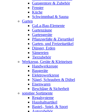
Garagentore & Zubehör
Fenster
Küche
Schwimmbad & Sauna
Garten
GaLa-Bau-Elemente
Gartenzäune
Gartengeräte
Pflanzgefäße & Zierartikel
Garten- und Freizeitartikel
Dünger, Erden
Sämereien
Tierzubehör
Werkzeug, Geräte & Kleineisen
Handwerkzeuge
Baugeräte
Elektrowerkzeug
Nägel, Schrauben & Dübel
Eisenwaren
Beschläge & Sicherheit
sonstige Sortimente
Regalsysteme
Haushaltsartikel
Bastel-, Spiel- & Sport
Autozubehör