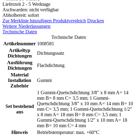
Lieferzeit 2 - 5 Werktage
Aschwarden: nicht verfügbar
Abholbereit: sofort
Zur Merkliste hinzufügen
Produktvergleich
Drucken
Weitere Niederlassungen
Technische Daten
Technische Daten
Artikelnummer
1008581
Artikeltyp
Dichtungssatz
Dichtungen
Ausführung
Flachdichtung
Dichtungen
Material
Installation
Gummi
Zubehör
1 Gummi-Quetschdichtung 3/8" x 8 mm A= 14
mm B= 8 mm C= 3,5 mm; 1 Gummi-
Quetschdichtung 3/8" x 10 mm A= 14 mm B= 10
Set bestehend
mm C= 3,5 mm; 1 Gummi-Quetschdichtung 1/2"
aus
x 8 mm A= 18 mm B= 8 mm C= 3,5 mm; 1
Gummi-Quetschdichtung 1/2" x 10 mm A= 18
mm B= 10 mm C= 4 mm
Hinweis
Betriebstemperatur: max. +60°C