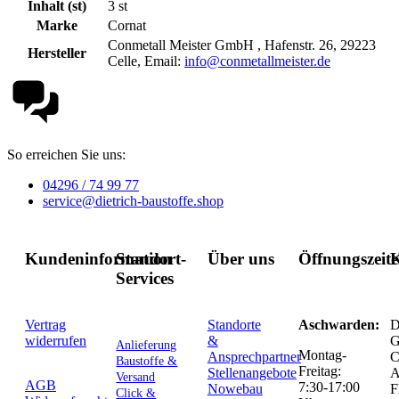
Inhalt (st)
3 st
Marke
Cornat
Conmetall Meister GmbH , Hafenstr. 26, 29223
Hersteller
Celle, Email:
info@conmetallmeister.de
So erreichen Sie uns:
04296 / 74 99 77
service@dietrich-baustoffe.shop
Kundeninformation
Standort-
Über uns
Öffnungszeit
K
Services
Vertrag
Standorte
Aschwarden:
D
widerrufen
&
G
Anlieferung
Montag-
Ansprechpartner
C
Baustoffe &
Freitag:
Stellenangebote
Versand
AGB
7:30-17:00
Nowebau
F
Click &