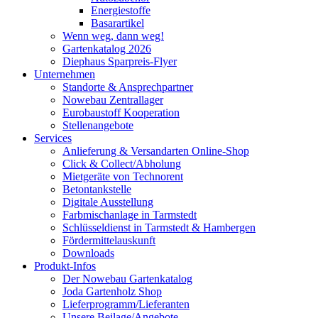
Energiestoffe
Basarartikel
Wenn weg, dann weg!
Gartenkatalog 2026
Diephaus Sparpreis-Flyer
Unternehmen
Standorte & Ansprechpartner
Nowebau Zentrallager
Eurobaustoff Kooperation
Stellenangebote
Services
Anlieferung & Versandarten Online-Shop
Click & Collect/Abholung
Mietgeräte von Technorent
Betontankstelle
Digitale Ausstellung
Farbmischanlage in Tarmstedt
Schlüsseldienst in Tarmstedt & Hambergen
Fördermittelauskunft
Downloads
Produkt-Infos
Der Nowebau Gartenkatalog
Joda Gartenholz Shop
Lieferprogramm/Lieferanten
Unsere Beilage/Angebote