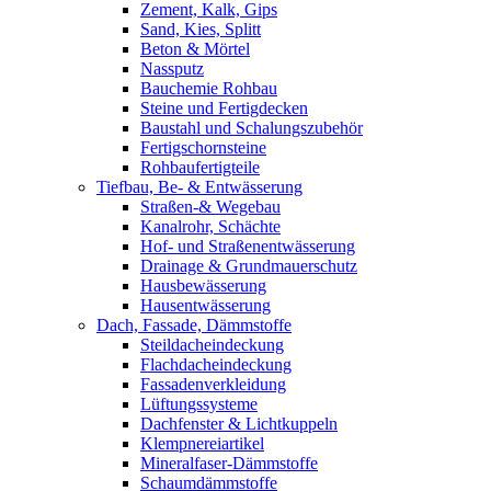
Zement, Kalk, Gips
Sand, Kies, Splitt
Beton & Mörtel
Nassputz
Bauchemie Rohbau
Steine und Fertigdecken
Baustahl und Schalungszubehör
Fertigschornsteine
Rohbaufertigteile
Tiefbau, Be- & Entwässerung
Straßen-& Wegebau
Kanalrohr, Schächte
Hof- und Straßenentwässerung
Drainage & Grundmauerschutz
Hausbewässerung
Hausentwässerung
Dach, Fassade, Dämmstoffe
Steildacheindeckung
Flachdacheindeckung
Fassadenverkleidung
Lüftungssysteme
Dachfenster & Lichtkuppeln
Klempnereiartikel
Mineralfaser-Dämmstoffe
Schaumdämmstoffe