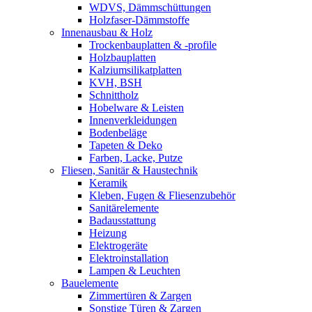
WDVS, Dämmschüttungen
Holzfaser-Dämmstoffe
Innenausbau & Holz
Trockenbauplatten & -profile
Holzbauplatten
Kalziumsilikatplatten
KVH, BSH
Schnittholz
Hobelware & Leisten
Innenverkleidungen
Bodenbeläge
Tapeten & Deko
Farben, Lacke, Putze
Fliesen, Sanitär & Haustechnik
Keramik
Kleben, Fugen & Fliesenzubehör
Sanitärelemente
Badausstattung
Heizung
Elektrogeräte
Elektroinstallation
Lampen & Leuchten
Bauelemente
Zimmertüren & Zargen
Sonstige Türen & Zargen