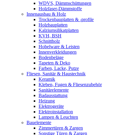
WDVS, Dämmschüttungen
Holzfaser-Dämmstoffe
Innenausbau & Holz
Trockenbauplatten & -profile
Holzbauplatten
Kalziumsilikatplatten
KVH, BSH
Schnittholz
Hobelware & Leisten
Innenverkleidungen
Bodenbeläge
Tapeten & Deko
Farben, Lacke, Putze
Fliesen, Sanitär & Haustechnik
Keramik
Kleben, Fugen & Fliesenzubehör
Sanitärelemente
Badausstattung
Heizung
Elektrogeräte
Elektroinstallation
Lampen & Leuchten
Bauelemente
Zimmertüren & Zargen
Sonstige Türen & Zargen