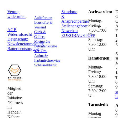
Vertrag
Standorte
Aschwarden:
D
widerrufen
&
G
Anlieferung
Montag-
Ansprechpartner
C
Baustoffe &
Freitag:
Stellenangebote
Versand
AGB
7:30-17:00
Nowebau
F
Click &
Widerrufsrecht
Uhr
EUROBAUSTOFF
1
Collect
Datenschutz
Samstag:
2
Mietgeräte
Newsletteranmeldung
7:30-12:00
S
Betontankstelle
Batterieentsorgung
Uhr
Vor-Ort-
S
Aufmaße
Hambergen:
H
Farbmischservice
M
Schlüsseldienst
Montag-
7
Freitag:
1
7:30-18:00
T
Uhr
0
Samstag:
9
Mitglied
7:30-12:00
s
der
Uhr
b
Initiative
"Fairness
Tarmstedt:
A
im
0
Handel".
Montag-
9
Nähere