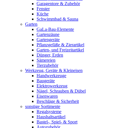
Garagentore & Zubehör
Fenster
Küche
Schwimmbad & Sauna
Garten
GaLa-Bau-Elemente
Gartenzäune
Gartengeräte
Pflanzgefäße & Zierartikel
Garten- und Freizeitartikel
Dünger, Erden
Sämereien
Tierzubehör
Werkzeug, Geräte & Kleineisen
Handwerkzeuge
Baugeräte
Elektrowerkzeug
Nägel, Schrauben & Dübel
Eisenwaren
Beschläge & Sicherheit
sonstige Sortimente
Regalsysteme
Haushaltsartikel
Bastel-, Spiel- & Sport
Autozubehör