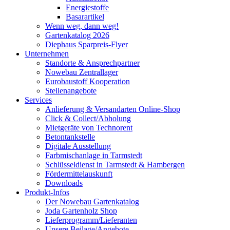
Energiestoffe
Basarartikel
Wenn weg, dann weg!
Gartenkatalog 2026
Diephaus Sparpreis-Flyer
Unternehmen
Standorte & Ansprechpartner
Nowebau Zentrallager
Eurobaustoff Kooperation
Stellenangebote
Services
Anlieferung & Versandarten Online-Shop
Click & Collect/Abholung
Mietgeräte von Technorent
Betontankstelle
Digitale Ausstellung
Farbmischanlage in Tarmstedt
Schlüsseldienst in Tarmstedt & Hambergen
Fördermittelauskunft
Downloads
Produkt-Infos
Der Nowebau Gartenkatalog
Joda Gartenholz Shop
Lieferprogramm/Lieferanten
Unsere Beilage/Angebote