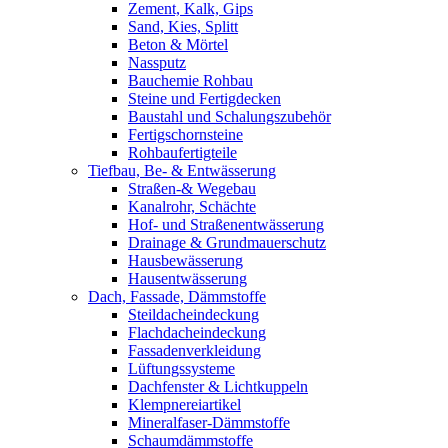
Zement, Kalk, Gips
Sand, Kies, Splitt
Beton & Mörtel
Nassputz
Bauchemie Rohbau
Steine und Fertigdecken
Baustahl und Schalungszubehör
Fertigschornsteine
Rohbaufertigteile
Tiefbau, Be- & Entwässerung
Straßen-& Wegebau
Kanalrohr, Schächte
Hof- und Straßenentwässerung
Drainage & Grundmauerschutz
Hausbewässerung
Hausentwässerung
Dach, Fassade, Dämmstoffe
Steildacheindeckung
Flachdacheindeckung
Fassadenverkleidung
Lüftungssysteme
Dachfenster & Lichtkuppeln
Klempnereiartikel
Mineralfaser-Dämmstoffe
Schaumdämmstoffe