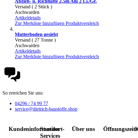
Abzieh- u. Richtlatte 2,5m Alu 2 Li./Gr.
Versand ( 2 Stück )
Aschwarden
Artikeldetails
Zur Merkliste hinzufügen
Produktvergleich
Mutterboden gesiebt
Versand ( 27 Tonne )
Aschwarden
Artikeldetails
Zur Merkliste hinzufügen
Produktvergleich
So erreichen Sie uns:
04296 / 74 99 77
service@dietrich-baustoffe.shop
Kundeninformation
Standort-
Über uns
Öffnungszeit
K
Services