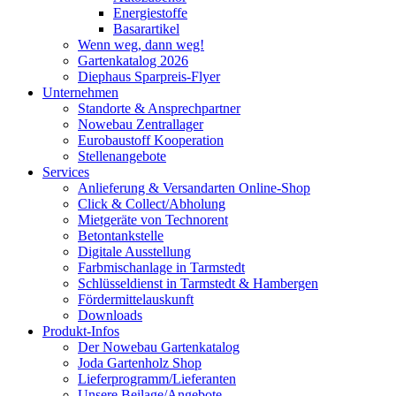
Energiestoffe
Basarartikel
Wenn weg, dann weg!
Gartenkatalog 2026
Diephaus Sparpreis-Flyer
Unternehmen
Standorte & Ansprechpartner
Nowebau Zentrallager
Eurobaustoff Kooperation
Stellenangebote
Services
Anlieferung & Versandarten Online-Shop
Click & Collect/Abholung
Mietgeräte von Technorent
Betontankstelle
Digitale Ausstellung
Farbmischanlage in Tarmstedt
Schlüsseldienst in Tarmstedt & Hambergen
Fördermittelauskunft
Downloads
Produkt-Infos
Der Nowebau Gartenkatalog
Joda Gartenholz Shop
Lieferprogramm/Lieferanten
Unsere Beilage/Angebote