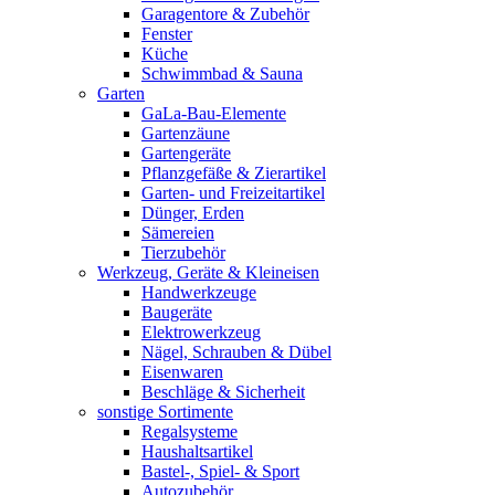
Garagentore & Zubehör
Fenster
Küche
Schwimmbad & Sauna
Garten
GaLa-Bau-Elemente
Gartenzäune
Gartengeräte
Pflanzgefäße & Zierartikel
Garten- und Freizeitartikel
Dünger, Erden
Sämereien
Tierzubehör
Werkzeug, Geräte & Kleineisen
Handwerkzeuge
Baugeräte
Elektrowerkzeug
Nägel, Schrauben & Dübel
Eisenwaren
Beschläge & Sicherheit
sonstige Sortimente
Regalsysteme
Haushaltsartikel
Bastel-, Spiel- & Sport
Autozubehör