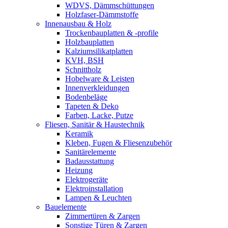
WDVS, Dämmschüttungen
Holzfaser-Dämmstoffe
Innenausbau & Holz
Trockenbauplatten & -profile
Holzbauplatten
Kalziumsilikatplatten
KVH, BSH
Schnittholz
Hobelware & Leisten
Innenverkleidungen
Bodenbeläge
Tapeten & Deko
Farben, Lacke, Putze
Fliesen, Sanitär & Haustechnik
Keramik
Kleben, Fugen & Fliesenzubehör
Sanitärelemente
Badausstattung
Heizung
Elektrogeräte
Elektroinstallation
Lampen & Leuchten
Bauelemente
Zimmertüren & Zargen
Sonstige Türen & Zargen