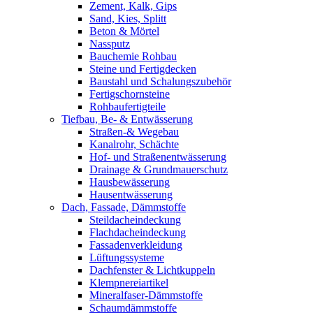
Zement, Kalk, Gips
Sand, Kies, Splitt
Beton & Mörtel
Nassputz
Bauchemie Rohbau
Steine und Fertigdecken
Baustahl und Schalungszubehör
Fertigschornsteine
Rohbaufertigteile
Tiefbau, Be- & Entwässerung
Straßen-& Wegebau
Kanalrohr, Schächte
Hof- und Straßenentwässerung
Drainage & Grundmauerschutz
Hausbewässerung
Hausentwässerung
Dach, Fassade, Dämmstoffe
Steildacheindeckung
Flachdacheindeckung
Fassadenverkleidung
Lüftungssysteme
Dachfenster & Lichtkuppeln
Klempnereiartikel
Mineralfaser-Dämmstoffe
Schaumdämmstoffe