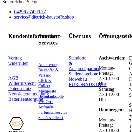
So erreichen Sie uns:
04296 / 74 99 77
service@dietrich-baustoffe.shop
Kundeninformation
Standort-
Über uns
Öffnungszeit
K
Services
Vertrag
Standorte
Aschwarden:
D
widerrufen
&
G
Anlieferung
Montag-
Ansprechpartner
C
Baustoffe &
Freitag:
Stellenangebote
Versand
AGB
7:30-17:00
Nowebau
F
Click &
Widerrufsrecht
Uhr
EUROBAUSTOFF
1
Collect
Datenschutz
Samstag:
2
Mietgeräte
Newsletteranmeldung
7:30-12:00
S
Betontankstelle
Batterieentsorgung
Uhr
Vor-Ort-
S
Aufmaße
Hambergen:
H
Farbmischservice
M
Schlüsseldienst
Montag-
7
Freitag:
1
7:30-18:00
T