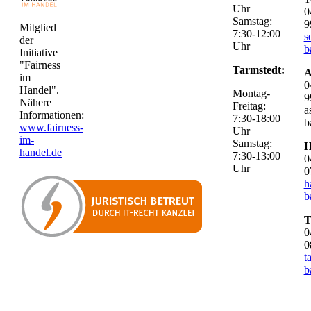
Uhr
0
Samstag:
9
Mitglied
7:30-12:00
s
der
Uhr
b
Initiative
"Fairness
Tarmstedt:
A
im
0
Handel".
Montag-
9
Nähere
Freitag:
a
Informationen:
7:30-18:00
b
www.fairness-
Uhr
im-
Samstag:
H
handel.de
7:30-13:00
0
Uhr
0
h
b
T
0
0
t
b