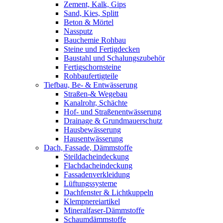
Zement, Kalk, Gips
Sand, Kies, Splitt
Beton & Mörtel
Nassputz
Bauchemie Rohbau
Steine und Fertigdecken
Baustahl und Schalungszubehör
Fertigschornsteine
Rohbaufertigteile
Tiefbau, Be- & Entwässerung
Straßen-& Wegebau
Kanalrohr, Schächte
Hof- und Straßenentwässerung
Drainage & Grundmauerschutz
Hausbewässerung
Hausentwässerung
Dach, Fassade, Dämmstoffe
Steildacheindeckung
Flachdacheindeckung
Fassadenverkleidung
Lüftungssysteme
Dachfenster & Lichtkuppeln
Klempnereiartikel
Mineralfaser-Dämmstoffe
Schaumdämmstoffe