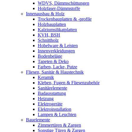
WDVS, Dämmschüttungen
Holzfaser-Dämmstoffe
Innenausbau & Holz
Trockenbauplatten & -profile
Holzbauplatten
Kalziumsilikatplatten
KVH, BSH
Schnittholz
Hobelware & Leisten
Innenverkleidungen
Bodenbeläge
Tapeten & Deko
Farben, Lacke, Putze
Fliesen, Sanitär & Haustechnik
Keramik
Kleben, Fugen & Fliesenzubehör
Sanitärelemente
Badausstattung
Heizung
Elektrogeräte
Elektroinstallation
Lampen & Leuchten
Bauelemente
Zimmertüren & Zargen
Sonstige Türen & Zargen