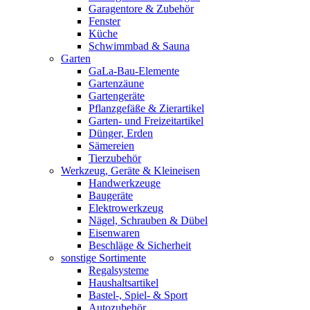
Garagentore & Zubehör
Fenster
Küche
Schwimmbad & Sauna
Garten
GaLa-Bau-Elemente
Gartenzäune
Gartengeräte
Pflanzgefäße & Zierartikel
Garten- und Freizeitartikel
Dünger, Erden
Sämereien
Tierzubehör
Werkzeug, Geräte & Kleineisen
Handwerkzeuge
Baugeräte
Elektrowerkzeug
Nägel, Schrauben & Dübel
Eisenwaren
Beschläge & Sicherheit
sonstige Sortimente
Regalsysteme
Haushaltsartikel
Bastel-, Spiel- & Sport
Autozubehör