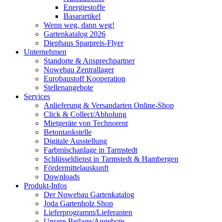
Energiestoffe
Basarartikel
Wenn weg, dann weg!
Gartenkatalog 2026
Diephaus Sparpreis-Flyer
Unternehmen
Standorte & Ansprechpartner
Nowebau Zentrallager
Eurobaustoff Kooperation
Stellenangebote
Services
Anlieferung & Versandarten Online-Shop
Click & Collect/Abholung
Mietgeräte von Technorent
Betontankstelle
Digitale Ausstellung
Farbmischanlage in Tarmstedt
Schlüsseldienst in Tarmstedt & Hambergen
Fördermittelauskunft
Downloads
Produkt-Infos
Der Nowebau Gartenkatalog
Joda Gartenholz Shop
Lieferprogramm/Lieferanten
Unsere Beilage/Angebote