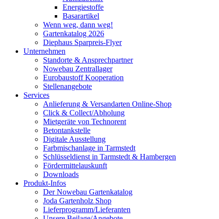
Energiestoffe
Basarartikel
Wenn weg, dann weg!
Gartenkatalog 2026
Diephaus Sparpreis-Flyer
Unternehmen
Standorte & Ansprechpartner
Nowebau Zentrallager
Eurobaustoff Kooperation
Stellenangebote
Services
Anlieferung & Versandarten Online-Shop
Click & Collect/Abholung
Mietgeräte von Technorent
Betontankstelle
Digitale Ausstellung
Farbmischanlage in Tarmstedt
Schlüsseldienst in Tarmstedt & Hambergen
Fördermittelauskunft
Downloads
Produkt-Infos
Der Nowebau Gartenkatalog
Joda Gartenholz Shop
Lieferprogramm/Lieferanten
Unsere Beilage/Angebote