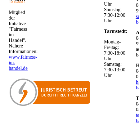
Uhr
0
Samstag:
9
Mitglied
7:30-12:00
s
der
Uhr
b
Initiative
"Fairness
Tarmstedt:
A
im
0
Handel".
Montag-
9
Nähere
Freitag:
a
Informationen:
7:30-18:00
b
www.fairness-
Uhr
im-
Samstag:
H
handel.de
7:30-13:00
0
Uhr
0
h
b
T
0
0
t
b