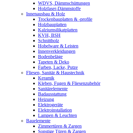
WDVS, Dämmschüttungen
Holzfaser-Dämmstoffe
Innenausbau & Holz
Trockenbauplatten & -profile
Holzbauplatten
Kalziumsilikatplatten
KVH, BSH
Schnittholz
Hobelware & Leisten
Innenverkleidungen
Bodenbeläge
Tapeten & Deko
Farben, Lacke, Putze
Fliesen, Sanitär & Haustechnik
Keramik
Kleben, Fugen & Fliesenzubehör
Sanitärelemente
Badausstattung
Heizung
Elektrogeräte
Elektroinstallation
Lampen & Leuchten
Bauelemente
Zimmertüren & Zargen
Sonstige Türen & Zargen