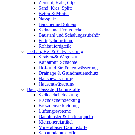
Zement, Kalk, Gips
Sand, Kies, Splitt
Beton & Mörtel
Nassputz
Bauchemie Rohbau
Steine und Fertigdecken
Baustahl und Schalungszubehör
Fertigschornsteine
Rohbaufertigteile
Tiefbau, Be- & Entwässerung
Straßen-& Wegebau
Kanalrohr, Schächte
Hof- und Straßenentwässerung
Drainage & Grundmauerschutz
Hausbewässerung
Hausentwässerung
Dach, Fassade, Dämmstoffe
Steildacheindeckung
Flachdacheindeckung
Fassadenverkleidung
Lüftungssysteme
Dachfenster & Lichtkuppeln
Klempnereiartikel
Mineralfaser-Dämmstoffe
Schaumdämmstoffe