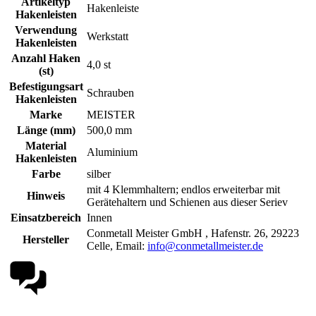
Artikeltyp
Hakenleiste
Hakenleisten
Verwendung
Werkstatt
Hakenleisten
Anzahl Haken
4,0 st
(st)
Befestigungsart
Schrauben
Hakenleisten
Marke
MEISTER
Länge (mm)
500,0 mm
Material
Aluminium
Hakenleisten
Farbe
silber
mit 4 Klemmhaltern; endlos erweiterbar mit
Hinweis
Gerätehaltern und Schienen aus dieser Seriev
Einsatzbereich
Innen
Conmetall Meister GmbH , Hafenstr. 26, 29223
Hersteller
Celle, Email:
info@conmetallmeister.de