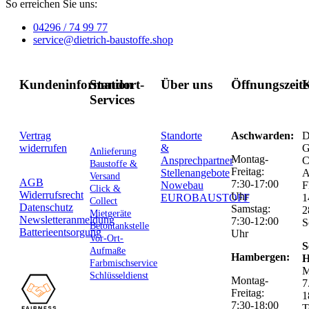
So erreichen Sie uns:
04296 / 74 99 77
service@dietrich-baustoffe.shop
Kundeninformation
Standort-
Über uns
Öffnungszeit
K
Services
Vertrag
Standorte
Aschwarden:
D
widerrufen
&
G
Anlieferung
Montag-
Ansprechpartner
C
Baustoffe &
Freitag:
Stellenangebote
Versand
AGB
7:30-17:00
Nowebau
F
Click &
Widerrufsrecht
Uhr
EUROBAUSTOFF
1
Collect
Datenschutz
Samstag:
2
Mietgeräte
Newsletteranmeldung
7:30-12:00
S
Betontankstelle
Batterieentsorgung
Uhr
Vor-Ort-
S
Aufmaße
Hambergen:
H
Farbmischservice
M
Schlüsseldienst
Montag-
7
Freitag:
1
7:30-18:00
T