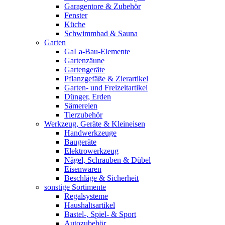
Garagentore & Zubehör
Fenster
Küche
Schwimmbad & Sauna
Garten
GaLa-Bau-Elemente
Gartenzäune
Gartengeräte
Pflanzgefäße & Zierartikel
Garten- und Freizeitartikel
Dünger, Erden
Sämereien
Tierzubehör
Werkzeug, Geräte & Kleineisen
Handwerkzeuge
Baugeräte
Elektrowerkzeug
Nägel, Schrauben & Dübel
Eisenwaren
Beschläge & Sicherheit
sonstige Sortimente
Regalsysteme
Haushaltsartikel
Bastel-, Spiel- & Sport
Autozubehör