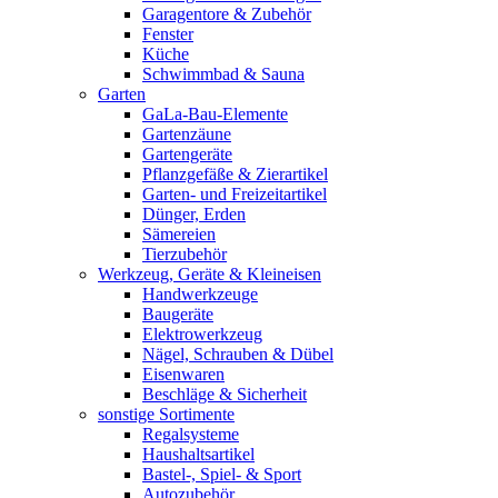
Garagentore & Zubehör
Fenster
Küche
Schwimmbad & Sauna
Garten
GaLa-Bau-Elemente
Gartenzäune
Gartengeräte
Pflanzgefäße & Zierartikel
Garten- und Freizeitartikel
Dünger, Erden
Sämereien
Tierzubehör
Werkzeug, Geräte & Kleineisen
Handwerkzeuge
Baugeräte
Elektrowerkzeug
Nägel, Schrauben & Dübel
Eisenwaren
Beschläge & Sicherheit
sonstige Sortimente
Regalsysteme
Haushaltsartikel
Bastel-, Spiel- & Sport
Autozubehör