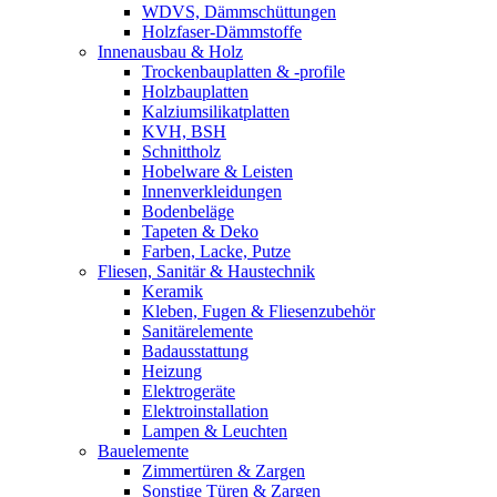
WDVS, Dämmschüttungen
Holzfaser-Dämmstoffe
Innenausbau & Holz
Trockenbauplatten & -profile
Holzbauplatten
Kalziumsilikatplatten
KVH, BSH
Schnittholz
Hobelware & Leisten
Innenverkleidungen
Bodenbeläge
Tapeten & Deko
Farben, Lacke, Putze
Fliesen, Sanitär & Haustechnik
Keramik
Kleben, Fugen & Fliesenzubehör
Sanitärelemente
Badausstattung
Heizung
Elektrogeräte
Elektroinstallation
Lampen & Leuchten
Bauelemente
Zimmertüren & Zargen
Sonstige Türen & Zargen