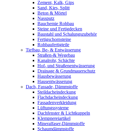
Zement, Kalk, Gips
Sand, Kies, Splitt
Beton & Mörtel
Nassputz
Bauchemie Rohbau
Steine und Fertigdecken
Baustahl und Schalungszubehör
Fertigschornsteine
Rohbaufertigteile
Tiefbau, Be- & Entwässerung
Straßen-& Wegebau
Kanalrohr, Schächte
Hof- und Straßenentwässerung
Drainage & Grundmauerschutz
Hausbewässerung
Hausentwässerung
Dach, Fassade, Dämmstoffe
Steildacheindeckung
Flachdacheindeckung
Fassadenverkleidung
Lüftungssysteme
Dachfenster & Lichtkuppeln
Klempnereiartikel
Mineralfaser-Dämmstoffe
Schaumdämmstoffe