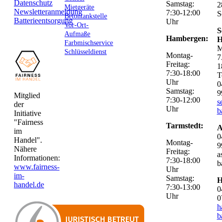
Datenschutz
Samstag:
2
Mietgeräte
Newsletteranmeldung
7:30-12:00
S
Betontankstelle
Batterieentsorgung
Uhr
Vor-Ort-
S
Aufmaße
Hambergen:
H
Farbmischservice
M
Schlüsseldienst
Montag-
7
Freitag:
1
7:30-18:00
T
Uhr
0
Samstag:
9
Mitglied
7:30-12:00
s
der
Uhr
b
Initiative
"Fairness
Tarmstedt:
A
im
0
Handel".
Montag-
9
Nähere
Freitag:
a
Informationen:
7:30-18:00
b
www.fairness-
Uhr
im-
Samstag:
H
handel.de
7:30-13:00
0
Uhr
0
h
b