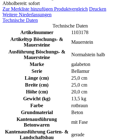
Abholbereit: sofort
Zur Merkliste hinzufügen
Produktvergleich
Drucken
Weitere Niederlassungen
Technische Daten
Technische Daten
Artikelnummer
1103178
Artikeltyp Böschungs- &
Mauerstein
Mauersteine
Ausführung Böschungs- &
Normalstein halb
Mauersteine
Marke
galabeton
Serie
Bellamur
Länge (cm)
25,0 cm
Breite (cm)
25,0 cm
Höhe (cm)
20,0 cm
Gewicht (kg)
13,5 kg
Farbe
rotbraun
Grundmaterial
Beton
Kantenausführung
mit Fase
Betonwaren
Kantenausführung Garten- &
gerade
Landschaftsbau