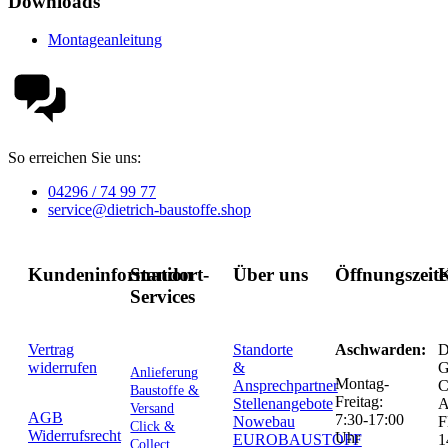
Downloads
Montageanleitung
So erreichen Sie uns:
04296 / 74 99 77
service@dietrich-baustoffe.shop
Kundeninformation
Standort-
Über uns
Öffnungszeit
K
Services
Vertrag
Standorte
Aschwarden:
D
widerrufen
&
G
Anlieferung
Montag-
Ansprechpartner
C
Baustoffe &
Freitag:
Stellenangebote
Versand
AGB
7:30-17:00
Nowebau
F
Click &
Widerrufsrecht
Uhr
EUROBAUSTOFF
1
Collect