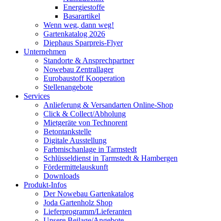
Energiestoffe
Basarartikel
Wenn weg, dann weg!
Gartenkatalog 2026
Diephaus Sparpreis-Flyer
Unternehmen
Standorte & Ansprechpartner
Nowebau Zentrallager
Eurobaustoff Kooperation
Stellenangebote
Services
Anlieferung & Versandarten Online-Shop
Click & Collect/Abholung
Mietgeräte von Technorent
Betontankstelle
Digitale Ausstellung
Farbmischanlage in Tarmstedt
Schlüsseldienst in Tarmstedt & Hambergen
Fördermittelauskunft
Downloads
Produkt-Infos
Der Nowebau Gartenkatalog
Joda Gartenholz Shop
Lieferprogramm/Lieferanten
Unsere Beilage/Angebote