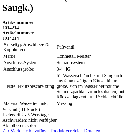
Saugk.)
Artikelnummer
1014214
Artikelnummer
1014214
Artikeltyp Anschlüsse &
Fußventil
Kupplungen:
Marke:
Conmetall Meister
Anschluss-System:
Schraubsystem
Anschlussgröße:
3/4" IG
für Wasserschläuche; mit Saugkorb
aus feinmaschigem Nirostahl um
Herstellerkurzbeschreibung:
grobe, sich im Wasser befindliche
Schmutzpartikel zurückzuhalten; mit
Rückschlagventil und Schlauchtülle
Material Wassertechnik:
Messing
Versand ( 11 Stück )
Lieferzeit 2 - 5 Werktage
Aschwarden: nicht verfügbar
Abholbereit: sofort
Zur Merkliste hinzufügen
Produktvergleich
Drucken