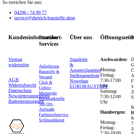
So erreichen Sie uns:
04296 / 74 99 77
service@dietrich-baustoffe.shop
Kundeninformation
Standort-
Über uns
Öffnungszeit
K
Services
Vertrag
Standorte
Aschwarden:
D
widerrufen
&
G
Anlieferung
Montag-
Ansprechpartner
C
Baustoffe &
Freitag:
Stellenangebote
Versand
AGB
7:30-17:00
Nowebau
F
Click &
Widerrufsrecht
Uhr
EUROBAUSTOFF
1
Collect
Datenschutz
Samstag:
2
Mietgeräte
Newsletteranmeldung
7:30-12:00
S
Betontankstelle
Batterieentsorgung
Uhr
Vor-Ort-
S
Aufmaße
Hambergen:
H
Farbmischservice
M
Schlüsseldienst
Montag-
7
Freitag:
1
7:30-18:00