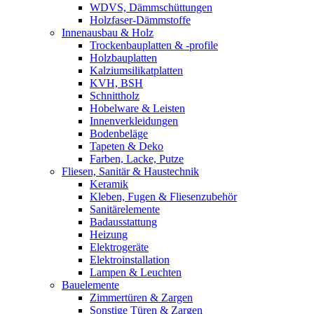
WDVS, Dämmschüttungen
Holzfaser-Dämmstoffe
Innenausbau & Holz
Trockenbauplatten & -profile
Holzbauplatten
Kalziumsilikatplatten
KVH, BSH
Schnittholz
Hobelware & Leisten
Innenverkleidungen
Bodenbeläge
Tapeten & Deko
Farben, Lacke, Putze
Fliesen, Sanitär & Haustechnik
Keramik
Kleben, Fugen & Fliesenzubehör
Sanitärelemente
Badausstattung
Heizung
Elektrogeräte
Elektroinstallation
Lampen & Leuchten
Bauelemente
Zimmertüren & Zargen
Sonstige Türen & Zargen