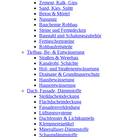
Zement, Kalk, Gips
Sand, Kies, Splitt
Beton & Mörtel
Nassputz
Bauchemie Rohbau
Steine und Fertigdecken
Baustahl und Schalungszubehör
Fertigschornsteine
Rohbaufertigteile
Tiefbau, Be- & Entwässerung
Straßen-& Wegebau
Kanalrohr, Schächte
Hof- und Straßenentwässerung
Drainage & Grundmauerschutz
Hausbewässerung
Hausentwässerung
Dach, Fassade, Dämmstoffe
Steildacheindeckung
Flachdacheindeckung
Fassadenverkleidung
Lüftungssysteme
Dachfenster & Lichtkuppeln
Klempnereiartikel
Mineralfaser-Dämmstoffe
Schaumdämmstoffe