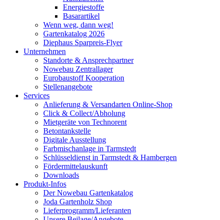
Energiestoffe
Basarartikel
Wenn weg, dann weg!
Gartenkatalog 2026
Diephaus Sparpreis-Flyer
Unternehmen
Standorte & Ansprechpartner
Nowebau Zentrallager
Eurobaustoff Kooperation
Stellenangebote
Services
Anlieferung & Versandarten Online-Shop
Click & Collect/Abholung
Mietgeräte von Technorent
Betontankstelle
Digitale Ausstellung
Farbmischanlage in Tarmstedt
Schlüsseldienst in Tarmstedt & Hambergen
Fördermittelauskunft
Downloads
Produkt-Infos
Der Nowebau Gartenkatalog
Joda Gartenholz Shop
Lieferprogramm/Lieferanten
Unsere Beilage/Angebote