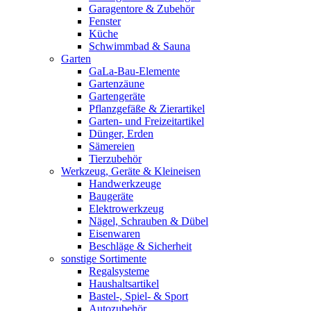
Garagentore & Zubehör
Fenster
Küche
Schwimmbad & Sauna
Garten
GaLa-Bau-Elemente
Gartenzäune
Gartengeräte
Pflanzgefäße & Zierartikel
Garten- und Freizeitartikel
Dünger, Erden
Sämereien
Tierzubehör
Werkzeug, Geräte & Kleineisen
Handwerkzeuge
Baugeräte
Elektrowerkzeug
Nägel, Schrauben & Dübel
Eisenwaren
Beschläge & Sicherheit
sonstige Sortimente
Regalsysteme
Haushaltsartikel
Bastel-, Spiel- & Sport
Autozubehör