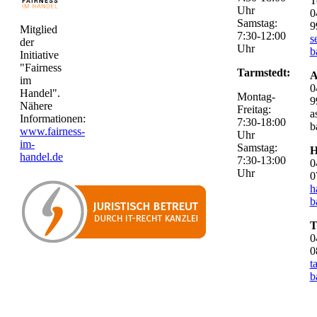
T
Uhr
0
Samstag:
9
Mitglied
7:30-12:00
s
der
Uhr
b
Initiative
"Fairness
Tarmstedt:
A
im
0
Handel".
Montag-
9
Nähere
Freitag:
a
Informationen:
7:30-18:00
b
www.fairness-
Uhr
im-
Samstag:
H
handel.de
7:30-13:00
0
Uhr
0
h
b
T
0
0
t
b