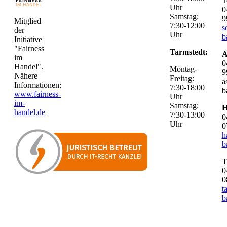
T
Uhr
0
Samstag:
9
Mitglied
7:30-12:00
s
der
Uhr
b
Initiative
"Fairness
Tarmstedt:
A
im
0
Handel".
Montag-
9
Nähere
Freitag:
a
Informationen:
7:30-18:00
b
www.fairness-
Uhr
im-
Samstag:
H
handel.de
7:30-13:00
0
Uhr
0
h
b
T
0
0
t
b