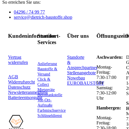
So erreichen Sie uns:
04296 / 74 99 77
service@dietrich-baustoffe.shop
Kundeninformation
Standort-
Über uns
Öffnungszeit
K
Services
Vertrag
Standorte
Aschwarden:
D
widerrufen
&
G
Anlieferung
Montag-
Ansprechpartner
C
Baustoffe &
Freitag:
Stellenangebote
Versand
AGB
7:30-17:00
Nowebau
F
Click &
Widerrufsrecht
Uhr
EUROBAUSTOFF
1
Collect
Datenschutz
Samstag:
2
Mietgeräte
Newsletteranmeldung
7:30-12:00
S
Betontankstelle
Batterieentsorgung
Uhr
Vor-Ort-
S
Aufmaße
Hambergen:
H
Farbmischservice
M
Schlüsseldienst
Montag-
7
Freitag:
1
7:30-18:00