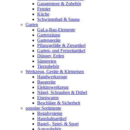
Garagentore & Zubehör
Fenster
Küche
Schwimmbad & Sauna
Garten
GaLa-Bau-Elemente
Gartenzäune
Gartengeräte
Pflanzgefäße & Zierartikel
Garten- und Freizeitartikel
Dünger, Erden
Sämereien
Tierzubehör
Werkzeug, Geräte & Kleineisen
Handwerkzeuge
Baugeräte
Elektrowerkzeug
Nägel, Schrauben & Dübel
Eisenwaren
Beschläge & Sicherheit
sonstige Sortimente
Regalsysteme
Haushaltsartikel
Bastel-, Spiel- & Sport
Autozubehör