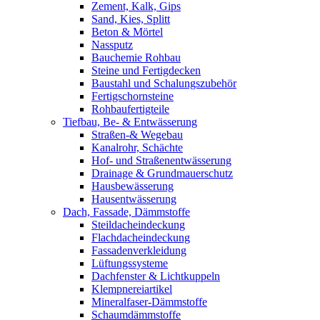
Zement, Kalk, Gips
Sand, Kies, Splitt
Beton & Mörtel
Nassputz
Bauchemie Rohbau
Steine und Fertigdecken
Baustahl und Schalungszubehör
Fertigschornsteine
Rohbaufertigteile
Tiefbau, Be- & Entwässerung
Straßen-& Wegebau
Kanalrohr, Schächte
Hof- und Straßenentwässerung
Drainage & Grundmauerschutz
Hausbewässerung
Hausentwässerung
Dach, Fassade, Dämmstoffe
Steildacheindeckung
Flachdacheindeckung
Fassadenverkleidung
Lüftungssysteme
Dachfenster & Lichtkuppeln
Klempnereiartikel
Mineralfaser-Dämmstoffe
Schaumdämmstoffe