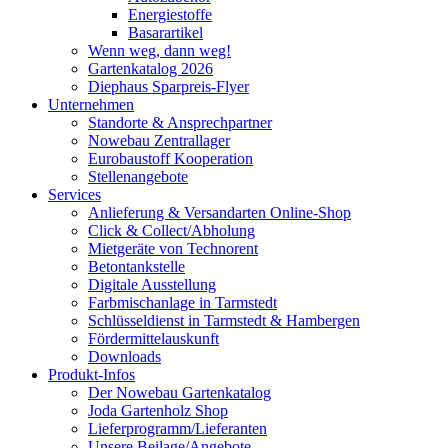
Energiestoffe
Basarartikel
Wenn weg, dann weg!
Gartenkatalog 2026
Diephaus Sparpreis-Flyer
Unternehmen
Standorte & Ansprechpartner
Nowebau Zentrallager
Eurobaustoff Kooperation
Stellenangebote
Services
Anlieferung & Versandarten Online-Shop
Click & Collect/Abholung
Mietgeräte von Technorent
Betontankstelle
Digitale Ausstellung
Farbmischanlage in Tarmstedt
Schlüsseldienst in Tarmstedt & Hambergen
Fördermittelauskunft
Downloads
Produkt-Infos
Der Nowebau Gartenkatalog
Joda Gartenholz Shop
Lieferprogramm/Lieferanten
Unsere Beilage/Angebote