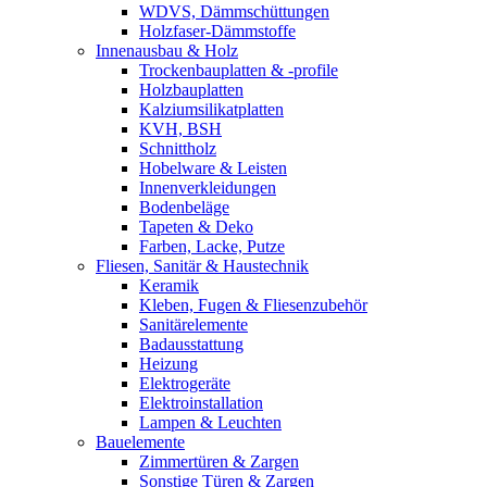
WDVS, Dämmschüttungen
Holzfaser-Dämmstoffe
Innenausbau & Holz
Trockenbauplatten & -profile
Holzbauplatten
Kalziumsilikatplatten
KVH, BSH
Schnittholz
Hobelware & Leisten
Innenverkleidungen
Bodenbeläge
Tapeten & Deko
Farben, Lacke, Putze
Fliesen, Sanitär & Haustechnik
Keramik
Kleben, Fugen & Fliesenzubehör
Sanitärelemente
Badausstattung
Heizung
Elektrogeräte
Elektroinstallation
Lampen & Leuchten
Bauelemente
Zimmertüren & Zargen
Sonstige Türen & Zargen