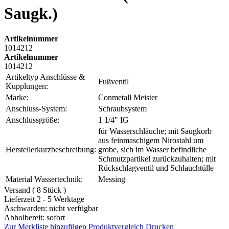
Saugk.)
Artikelnummer
1014212
Artikelnummer
1014212
Artikeltyp Anschlüsse &
Fußventil
Kupplungen:
Marke:
Conmetall Meister
Anschluss-System:
Schraubsystem
Anschlussgröße:
1 1/4" IG
für Wasserschläuche; mit Saugkorb
aus feinmaschigem Nirostahl um
Herstellerkurzbeschreibung:
grobe, sich im Wasser befindliche
Schmutzpartikel zurückzuhalten; mit
Rückschlagventil und Schlauchtülle
Material Wassertechnik:
Messing
Versand ( 8 Stück )
Lieferzeit 2 - 5 Werktage
Aschwarden: nicht verfügbar
Abholbereit: sofort
Zur Merkliste hinzufügen
Produktvergleich
Drucken