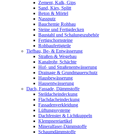
Zement, Kalk, Gips
Sand, Kies, Splitt
Beton & Mörtel
Nassputz
Bauchemie Rohbau
Steine und Fertigdecken
Baustahl und Schalungszubehör
Fertigschornsteine
Rohbaufertigteile
Tiefbau, Be- & Entwässerung
Straßen-& Wegebau
Kanalrohr, Schächte
Hof- und Straßenentwässerung
Drainage & Grundmauerschutz
Hausbewässerung
Hausentwässerung
Dach, Fassade, Dämmstoffe
Steildacheindeckung
Flachdacheindeckung
Fassadenverkleidung
Lüftungssysteme
Dachfenster & Lichtkuppeln
Klempnereiartikel
Mineralfaser-Dämmstoffe
Schaumdämmstoffe