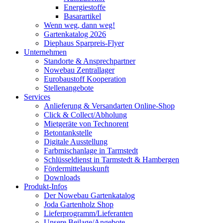
Energiestoffe
Basarartikel
Wenn weg, dann weg!
Gartenkatalog 2026
Diephaus Sparpreis-Flyer
Unternehmen
Standorte & Ansprechpartner
Nowebau Zentrallager
Eurobaustoff Kooperation
Stellenangebote
Services
Anlieferung & Versandarten Online-Shop
Click & Collect/Abholung
Mietgeräte von Technorent
Betontankstelle
Digitale Ausstellung
Farbmischanlage in Tarmstedt
Schlüsseldienst in Tarmstedt & Hambergen
Fördermittelauskunft
Downloads
Produkt-Infos
Der Nowebau Gartenkatalog
Joda Gartenholz Shop
Lieferprogramm/Lieferanten
Unsere Beilage/Angebote