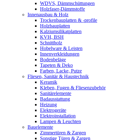
WDVS, Dämmschüttungen
Holzfaser-Dämmstoffe
Innenausbau & Holz
Trockenbauplatten & -profile
Holzbauplatten
Kalziumsilikatplatten
KVH, BSH
Schnittholz
Hobelware & Leisten
Innenverkleidungen
Bodenbeläge
Tapeten & Deko
Farben, Lacke, Putze
Fliesen, Sanitär & Haustechnik
Keramik
Kleben, Fugen & Fliesenzubehör
Sanitärelemente
Badausstattung
Heizung
Elektrogeräte
Elektroinstallation
Lampen & Leuchten
Bauelemente
Zimmertüren & Zargen
Sonstige Türen & Zargen