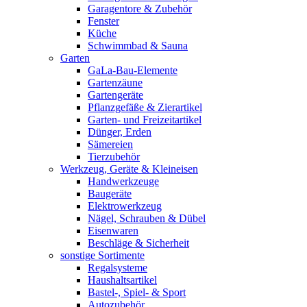
Garagentore & Zubehör
Fenster
Küche
Schwimmbad & Sauna
Garten
GaLa-Bau-Elemente
Gartenzäune
Gartengeräte
Pflanzgefäße & Zierartikel
Garten- und Freizeitartikel
Dünger, Erden
Sämereien
Tierzubehör
Werkzeug, Geräte & Kleineisen
Handwerkzeuge
Baugeräte
Elektrowerkzeug
Nägel, Schrauben & Dübel
Eisenwaren
Beschläge & Sicherheit
sonstige Sortimente
Regalsysteme
Haushaltsartikel
Bastel-, Spiel- & Sport
Autozubehör