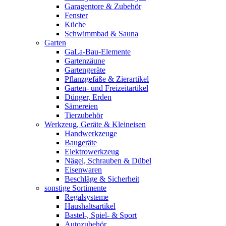
Garagentore & Zubehör
Fenster
Küche
Schwimmbad & Sauna
Garten
GaLa-Bau-Elemente
Gartenzäune
Gartengeräte
Pflanzgefäße & Zierartikel
Garten- und Freizeitartikel
Dünger, Erden
Sämereien
Tierzubehör
Werkzeug, Geräte & Kleineisen
Handwerkzeuge
Baugeräte
Elektrowerkzeug
Nägel, Schrauben & Dübel
Eisenwaren
Beschläge & Sicherheit
sonstige Sortimente
Regalsysteme
Haushaltsartikel
Bastel-, Spiel- & Sport
Autozubehör