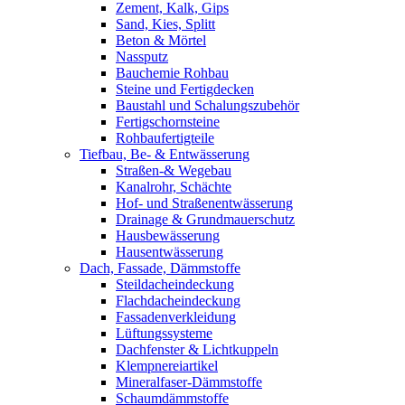
Zement, Kalk, Gips
Sand, Kies, Splitt
Beton & Mörtel
Nassputz
Bauchemie Rohbau
Steine und Fertigdecken
Baustahl und Schalungszubehör
Fertigschornsteine
Rohbaufertigteile
Tiefbau, Be- & Entwässerung
Straßen-& Wegebau
Kanalrohr, Schächte
Hof- und Straßenentwässerung
Drainage & Grundmauerschutz
Hausbewässerung
Hausentwässerung
Dach, Fassade, Dämmstoffe
Steildacheindeckung
Flachdacheindeckung
Fassadenverkleidung
Lüftungssysteme
Dachfenster & Lichtkuppeln
Klempnereiartikel
Mineralfaser-Dämmstoffe
Schaumdämmstoffe