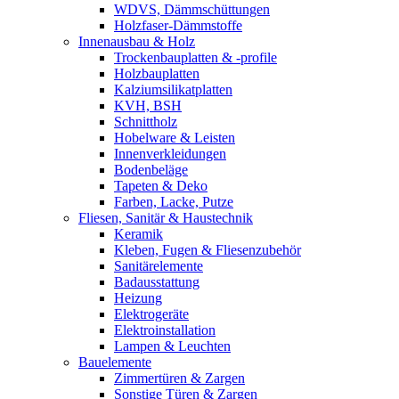
WDVS, Dämmschüttungen
Holzfaser-Dämmstoffe
Innenausbau & Holz
Trockenbauplatten & -profile
Holzbauplatten
Kalziumsilikatplatten
KVH, BSH
Schnittholz
Hobelware & Leisten
Innenverkleidungen
Bodenbeläge
Tapeten & Deko
Farben, Lacke, Putze
Fliesen, Sanitär & Haustechnik
Keramik
Kleben, Fugen & Fliesenzubehör
Sanitärelemente
Badausstattung
Heizung
Elektrogeräte
Elektroinstallation
Lampen & Leuchten
Bauelemente
Zimmertüren & Zargen
Sonstige Türen & Zargen