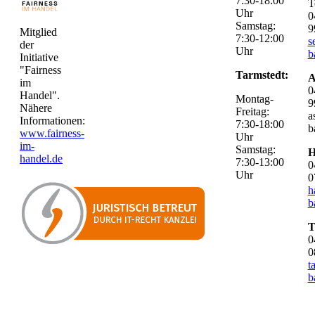
7:30-18:00
T
Uhr
0
Samstag:
9
Mitglied
7:30-12:00
s
der
Uhr
b
Initiative
"Fairness
Tarmstedt:
A
im
0
Handel".
Montag-
9
Nähere
Freitag:
a
Informationen:
7:30-18:00
b
www.fairness-
Uhr
im-
Samstag:
H
handel.de
7:30-13:00
0
Uhr
0
h
b
T
0
0
t
b