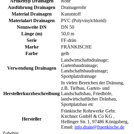
Artikeltyp Drainagen
Rohr
Ausführung Drainagen
Drainagerohr
Material Drainagen
Kunststoff
Materialart Drainagen
PVC (Polyvinylchlorid)
Nennweite DN
DN 50
Länge (m)
50,0 m
Serie
FF-drän
Marke
FRÄNKISCHE
Farbe
gelb
Landwirtschaftsdrainage;
Gartenbaudrainage;
Verwendung Drainagen
Landschaftsbaudrainage;
Sportplatzdrainage
In vielen Bereichen der Dränung,
z.B. Tiefbau, Garten- und
Herstellerkurzbeschreibung
Landschaftsbau, Friedhöfe,
landwirtschaftlicher Dränbau,
Sportplatzbau etc
Fränkische Rohrwerke Gebr.
Kirchner GmbH & Co KG ,
Hersteller
Hellinger Str. 1, 97486 Königsberg,
Email:
info.drain@fraenkische.de
Zubehör