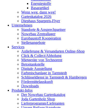
Energiestoffe
Basarartikel
Wenn weg, dann weg!
Gartenkatalog 2026
Diephaus Sparpreis-Flyer
Unternehmen
Standorte & Ansprechpartner
Nowebau Zentrallager
Eurobaustoff Kooperation
Stellenangebote
Services
Anlieferung & Versandarten Online-Shop
Click & Collect/Abholung
Mietgeräte von Technorent
Betontankstelle
Digitale Ausstellung
Farbmischanlage in Tarmstedt
Schlüsseldienst in Tarmstedt & Hambergen
Fördermittelauskunft
Downloads
Produkt-Infos
Der Nowebau Gartenkatalog
Joda Gartenholz Shop
Lieferprogramm/Lieferanten
Unsere Beilage/Angebote