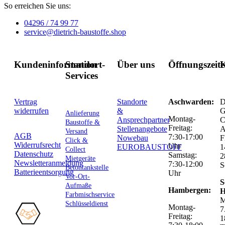
So erreichen Sie uns:
04296 / 74 99 77
service@dietrich-baustoffe.shop
Kundeninformation
Standort-
Über uns
Öffnungszeit
K
Services
Vertrag
Standorte
Aschwarden:
D
widerrufen
&
G
Anlieferung
Montag-
Ansprechpartner
C
Baustoffe &
Freitag:
Stellenangebote
Versand
AGB
7:30-17:00
Nowebau
F
Click &
Widerrufsrecht
Uhr
EUROBAUSTOFF
1
Collect
Datenschutz
Samstag:
2
Mietgeräte
Newsletteranmeldung
7:30-12:00
S
Betontankstelle
Batterieentsorgung
Uhr
Vor-Ort-
S
Aufmaße
Hambergen:
H
Farbmischservice
M
Schlüsseldienst
Montag-
7
Freitag:
1