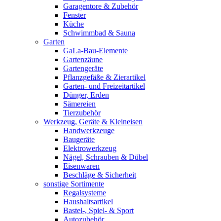
Garagentore & Zubehör
Fenster
Küche
Schwimmbad & Sauna
Garten
GaLa-Bau-Elemente
Gartenzäune
Gartengeräte
Pflanzgefäße & Zierartikel
Garten- und Freizeitartikel
Dünger, Erden
Sämereien
Tierzubehör
Werkzeug, Geräte & Kleineisen
Handwerkzeuge
Baugeräte
Elektrowerkzeug
Nägel, Schrauben & Dübel
Eisenwaren
Beschläge & Sicherheit
sonstige Sortimente
Regalsysteme
Haushaltsartikel
Bastel-, Spiel- & Sport
Autozubehör