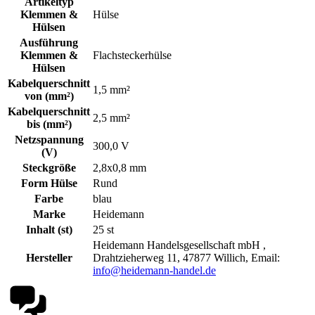
Artikeltyp
Klemmen &
Hülse
Hülsen
Ausführung
Klemmen &
Flachsteckerhülse
Hülsen
Kabelquerschnitt
1,5 mm²
von (mm²)
Kabelquerschnitt
2,5 mm²
bis (mm²)
Netzspannung
300,0 V
(V)
Steckgröße
2,8x0,8 mm
Form Hülse
Rund
Farbe
blau
Marke
Heidemann
Inhalt (st)
25 st
Heidemann Handelsgesellschaft mbH ,
Hersteller
Drahtzieherweg 11, 47877 Willich, Email:
info@heidemann-handel.de