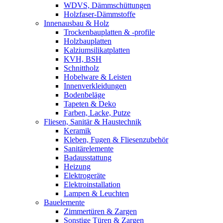
WDVS, Dämmschüttungen
Holzfaser-Dämmstoffe
Innenausbau & Holz
Trockenbauplatten & -profile
Holzbauplatten
Kalziumsilikatplatten
KVH, BSH
Schnittholz
Hobelware & Leisten
Innenverkleidungen
Bodenbeläge
Tapeten & Deko
Farben, Lacke, Putze
Fliesen, Sanitär & Haustechnik
Keramik
Kleben, Fugen & Fliesenzubehör
Sanitärelemente
Badausstattung
Heizung
Elektrogeräte
Elektroinstallation
Lampen & Leuchten
Bauelemente
Zimmertüren & Zargen
Sonstige Türen & Zargen