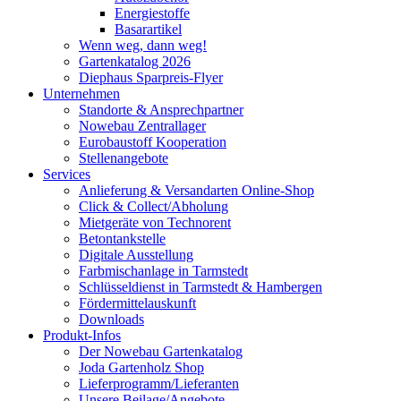
Energiestoffe
Basarartikel
Wenn weg, dann weg!
Gartenkatalog 2026
Diephaus Sparpreis-Flyer
Unternehmen
Standorte & Ansprechpartner
Nowebau Zentrallager
Eurobaustoff Kooperation
Stellenangebote
Services
Anlieferung & Versandarten Online-Shop
Click & Collect/Abholung
Mietgeräte von Technorent
Betontankstelle
Digitale Ausstellung
Farbmischanlage in Tarmstedt
Schlüsseldienst in Tarmstedt & Hambergen
Fördermittelauskunft
Downloads
Produkt-Infos
Der Nowebau Gartenkatalog
Joda Gartenholz Shop
Lieferprogramm/Lieferanten
Unsere Beilage/Angebote