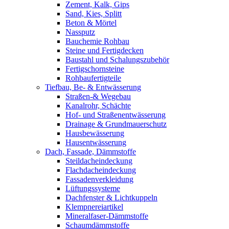
Zement, Kalk, Gips
Sand, Kies, Splitt
Beton & Mörtel
Nassputz
Bauchemie Rohbau
Steine und Fertigdecken
Baustahl und Schalungszubehör
Fertigschornsteine
Rohbaufertigteile
Tiefbau, Be- & Entwässerung
Straßen-& Wegebau
Kanalrohr, Schächte
Hof- und Straßenentwässerung
Drainage & Grundmauerschutz
Hausbewässerung
Hausentwässerung
Dach, Fassade, Dämmstoffe
Steildacheindeckung
Flachdacheindeckung
Fassadenverkleidung
Lüftungssysteme
Dachfenster & Lichtkuppeln
Klempnereiartikel
Mineralfaser-Dämmstoffe
Schaumdämmstoffe