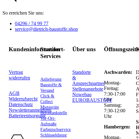
So erreichen Sie uns:
04296 / 74 99 77
service@dietrich-baustoffe.shop
Kundeninformation
Standort-
Über uns
Öffnungszeit
K
Services
Vertrag
Standorte
Aschwarden:
D
widerrufen
&
G
Anlieferung
Montag-
Ansprechpartner
C
Baustoffe &
Freitag:
Stellenangebote
Versand
AGB
7:30-17:00
Nowebau
F
Click &
Widerrufsrecht
Uhr
EUROBAUSTOFF
1
Collect
Datenschutz
Samstag:
2
Mietgeräte
Newsletteranmeldung
7:30-12:00
S
Betontankstelle
Batterieentsorgung
Uhr
Vor-Ort-
S
Aufmaße
Hambergen:
H
Farbmischservice
M
Schlüsseldienst
Montag-
7