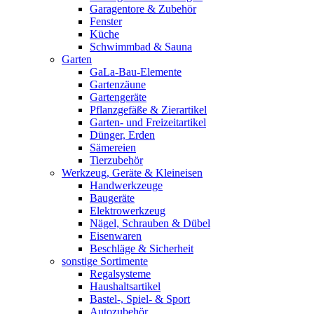
Garagentore & Zubehör
Fenster
Küche
Schwimmbad & Sauna
Garten
GaLa-Bau-Elemente
Gartenzäune
Gartengeräte
Pflanzgefäße & Zierartikel
Garten- und Freizeitartikel
Dünger, Erden
Sämereien
Tierzubehör
Werkzeug, Geräte & Kleineisen
Handwerkzeuge
Baugeräte
Elektrowerkzeug
Nägel, Schrauben & Dübel
Eisenwaren
Beschläge & Sicherheit
sonstige Sortimente
Regalsysteme
Haushaltsartikel
Bastel-, Spiel- & Sport
Autozubehör