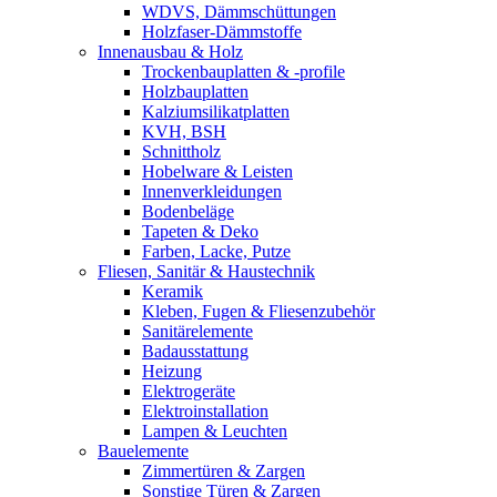
WDVS, Dämmschüttungen
Holzfaser-Dämmstoffe
Innenausbau & Holz
Trockenbauplatten & -profile
Holzbauplatten
Kalziumsilikatplatten
KVH, BSH
Schnittholz
Hobelware & Leisten
Innenverkleidungen
Bodenbeläge
Tapeten & Deko
Farben, Lacke, Putze
Fliesen, Sanitär & Haustechnik
Keramik
Kleben, Fugen & Fliesenzubehör
Sanitärelemente
Badausstattung
Heizung
Elektrogeräte
Elektroinstallation
Lampen & Leuchten
Bauelemente
Zimmertüren & Zargen
Sonstige Türen & Zargen