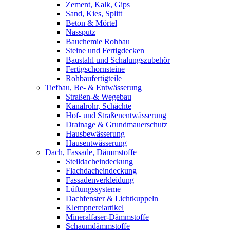
Zement, Kalk, Gips
Sand, Kies, Splitt
Beton & Mörtel
Nassputz
Bauchemie Rohbau
Steine und Fertigdecken
Baustahl und Schalungszubehör
Fertigschornsteine
Rohbaufertigteile
Tiefbau, Be- & Entwässerung
Straßen-& Wegebau
Kanalrohr, Schächte
Hof- und Straßenentwässerung
Drainage & Grundmauerschutz
Hausbewässerung
Hausentwässerung
Dach, Fassade, Dämmstoffe
Steildacheindeckung
Flachdacheindeckung
Fassadenverkleidung
Lüftungssysteme
Dachfenster & Lichtkuppeln
Klempnereiartikel
Mineralfaser-Dämmstoffe
Schaumdämmstoffe