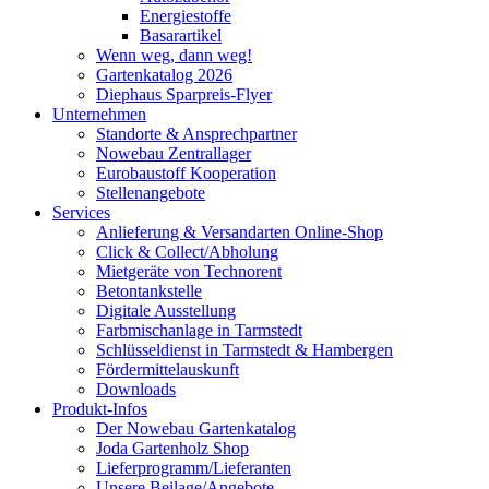
Energiestoffe
Basarartikel
Wenn weg, dann weg!
Gartenkatalog 2026
Diephaus Sparpreis-Flyer
Unternehmen
Standorte & Ansprechpartner
Nowebau Zentrallager
Eurobaustoff Kooperation
Stellenangebote
Services
Anlieferung & Versandarten Online-Shop
Click & Collect/Abholung
Mietgeräte von Technorent
Betontankstelle
Digitale Ausstellung
Farbmischanlage in Tarmstedt
Schlüsseldienst in Tarmstedt & Hambergen
Fördermittelauskunft
Downloads
Produkt-Infos
Der Nowebau Gartenkatalog
Joda Gartenholz Shop
Lieferprogramm/Lieferanten
Unsere Beilage/Angebote