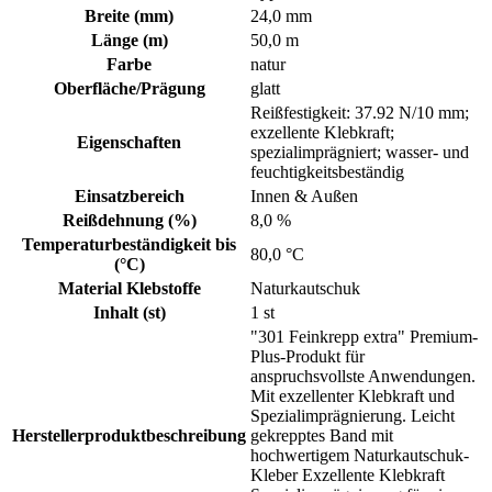
Breite (mm)
24,0 mm
Länge (m)
50,0 m
Farbe
natur
Oberfläche/Prägung
glatt
Reißfestigkeit: 37.92 N/10 mm;
exzellente Klebkraft;
Eigenschaften
spezialimprägniert; wasser- und
feuchtigkeitsbeständig
Einsatzbereich
Innen & Außen
Reißdehnung (%)
8,0 %
Temperaturbeständigkeit bis
80,0 °C
(°C)
Material Klebstoffe
Naturkautschuk
Inhalt (st)
1 st
"301 Feinkrepp extra" Premium-
Plus-Produkt für
anspruchsvollste Anwendungen.
Mit exzellenter Klebkraft und
Spezialimprägnierung. Leicht
Herstellerproduktbeschreibung
gekrepptes Band mit
hochwertigem Naturkautschuk-
Kleber Exzellente Klebkraft