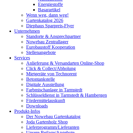
Energiestoffe
Basarartikel
Wenn weg, dann weg!
Gartenkatalog 2026
Diephaus Sparpreis-Flyer
Unternehmen
Standorte & Ansprechpartner
Nowebau Zentrallager
Eurobaustoff Kooperation
Stellenangebote
Services
Anlieferung & Versandarten Online-Shop
Click & Collect/Abholung
Mietgeräte von Technorent
Betontankstelle
Digitale Ausstellung
Farbmischanlage in Tarmstedt
Schlüsseldienst in Tarmstedt & Hambergen
Fördermittelauskunft
Downloads
Produkt-Infos
Der Nowebau Gartenkatalog
Joda Gartenholz Shop
Lieferprogramm/Lieferanten
Unsere Beilage/Angebote