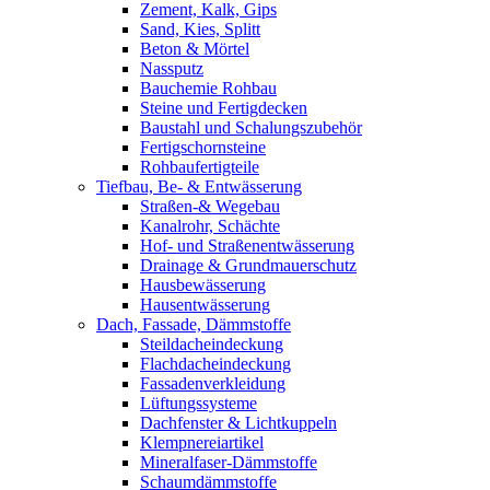
Zement, Kalk, Gips
Sand, Kies, Splitt
Beton & Mörtel
Nassputz
Bauchemie Rohbau
Steine und Fertigdecken
Baustahl und Schalungszubehör
Fertigschornsteine
Rohbaufertigteile
Tiefbau, Be- & Entwässerung
Straßen-& Wegebau
Kanalrohr, Schächte
Hof- und Straßenentwässerung
Drainage & Grundmauerschutz
Hausbewässerung
Hausentwässerung
Dach, Fassade, Dämmstoffe
Steildacheindeckung
Flachdacheindeckung
Fassadenverkleidung
Lüftungssysteme
Dachfenster & Lichtkuppeln
Klempnereiartikel
Mineralfaser-Dämmstoffe
Schaumdämmstoffe