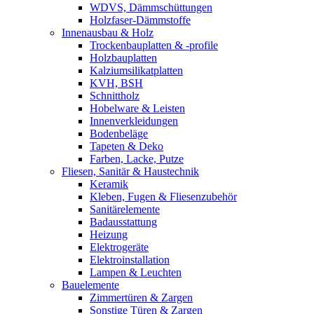
WDVS, Dämmschüttungen
Holzfaser-Dämmstoffe
Innenausbau & Holz
Trockenbauplatten & -profile
Holzbauplatten
Kalziumsilikatplatten
KVH, BSH
Schnittholz
Hobelware & Leisten
Innenverkleidungen
Bodenbeläge
Tapeten & Deko
Farben, Lacke, Putze
Fliesen, Sanitär & Haustechnik
Keramik
Kleben, Fugen & Fliesenzubehör
Sanitärelemente
Badausstattung
Heizung
Elektrogeräte
Elektroinstallation
Lampen & Leuchten
Bauelemente
Zimmertüren & Zargen
Sonstige Türen & Zargen