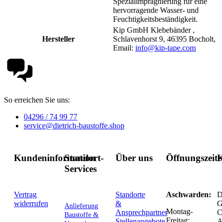
Spezialimprägnierung für eine
hervorragende Wasser- und
Feuchtigkeitsbeständigkeit.
Kip GmbH Klebebänder ,
Hersteller
Schlavenhorst 9, 46395 Bocholt,
Email:
info@kip-tape.com
So erreichen Sie uns:
04296 / 74 99 77
service@dietrich-baustoffe.shop
Kundeninformation
Standort-
Über uns
Öffnungszeit
K
Services
Vertrag
Standorte
Aschwarden:
D
widerrufen
&
G
Anlieferung
Montag-
Ansprechpartner
C
Baustoffe &
Freitag:
Stellenangebote