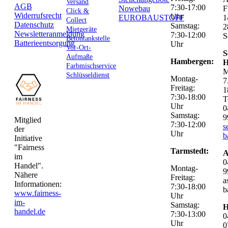
Versand
AGB
7:30-17:00
Nowebau
F
Click &
Widerrufsrecht
Uhr
EUROBAUSTOFF
1
Collect
Datenschutz
Samstag:
2
Mietgeräte
Newsletteranmeldung
7:30-12:00
S
Betontankstelle
Batterieentsorgung
Uhr
Vor-Ort-
S
Aufmaße
Hambergen:
H
Farbmischservice
M
Schlüsseldienst
Montag-
7
Freitag:
1
7:30-18:00
T
Uhr
0
Samstag:
9
Mitglied
7:30-12:00
s
der
Uhr
b
Initiative
"Fairness
Tarmstedt:
A
im
0
Handel".
Montag-
9
Nähere
Freitag:
a
Informationen:
7:30-18:00
b
www.fairness-
Uhr
im-
Samstag:
H
handel.de
7:30-13:00
0
Uhr
0