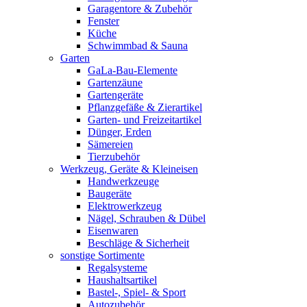
Garagentore & Zubehör
Fenster
Küche
Schwimmbad & Sauna
Garten
GaLa-Bau-Elemente
Gartenzäune
Gartengeräte
Pflanzgefäße & Zierartikel
Garten- und Freizeitartikel
Dünger, Erden
Sämereien
Tierzubehör
Werkzeug, Geräte & Kleineisen
Handwerkzeuge
Baugeräte
Elektrowerkzeug
Nägel, Schrauben & Dübel
Eisenwaren
Beschläge & Sicherheit
sonstige Sortimente
Regalsysteme
Haushaltsartikel
Bastel-, Spiel- & Sport
Autozubehör