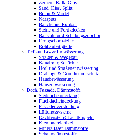
Zement, Kalk, Gips
Sand, Kies, Splitt
Beton & Mörtel
Nassputz
Bauchemie Rohbau
Steine und Fertigdecken
Baustahl und Schalungszubehör
Fertigschornsteine
Rohbaufertigteile
Tiefbau, Be- & Entwässerung
Straßen-& Wegebau
Kanalrohr, Schächte
Hof- und Straßenentwässerung
Drainage & Grundmauerschutz
Hausbewässerung
Hausentwässerung
Dach, Fassade, Dämmstoffe
Steildacheindeckung
Flachdacheindeckung
Fassadenverkleidung
Lüftungssysteme
Dachfenster & Lichtkuppeln
Klempnereiartikel
Mineralfaser-Dämmstoffe
Schaumdämmstoffe