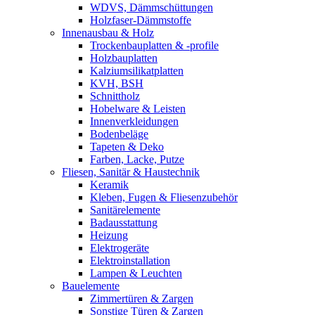
WDVS, Dämmschüttungen
Holzfaser-Dämmstoffe
Innenausbau & Holz
Trockenbauplatten & -profile
Holzbauplatten
Kalziumsilikatplatten
KVH, BSH
Schnittholz
Hobelware & Leisten
Innenverkleidungen
Bodenbeläge
Tapeten & Deko
Farben, Lacke, Putze
Fliesen, Sanitär & Haustechnik
Keramik
Kleben, Fugen & Fliesenzubehör
Sanitärelemente
Badausstattung
Heizung
Elektrogeräte
Elektroinstallation
Lampen & Leuchten
Bauelemente
Zimmertüren & Zargen
Sonstige Türen & Zargen