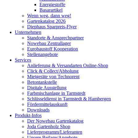
Energiestoffe
Basarartikel
Wenn weg, dann weg!
Gartenkatalog 2026
Diephaus Sparpreis-Flyer
Unternehmen
Standorte & Ansprechpartner
Nowebau Zentrallager
Eurobaustoff Kooperation
Stellenangebote
Services
Anlieferung & Versandarten Online-Shop
Click & Collect/Abholung
Mietgeräte von Technorent
Betontankstelle
Digitale Ausstellung
Farbmischanlage in Tarmstedt
Schlüsseldienst in Tarmstedt & Hambergen
Fördermittelauskunft
Downloads
Produkt-Infos
Der Nowebau Gartenkatalog
Joda Gartenholz Shop
Lieferprogramm/Lieferanten
Unsere Beilage/Angebote