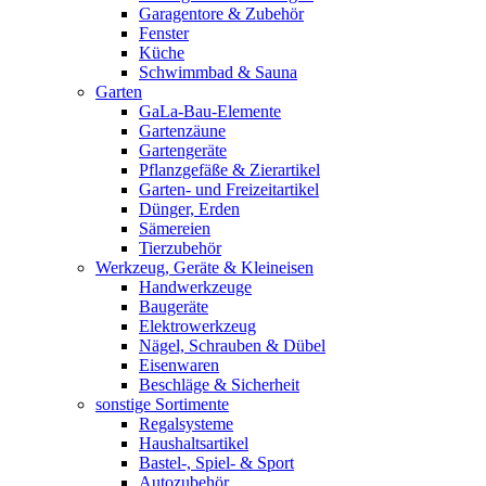
Garagentore & Zubehör
Fenster
Küche
Schwimmbad & Sauna
Garten
GaLa-Bau-Elemente
Gartenzäune
Gartengeräte
Pflanzgefäße & Zierartikel
Garten- und Freizeitartikel
Dünger, Erden
Sämereien
Tierzubehör
Werkzeug, Geräte & Kleineisen
Handwerkzeuge
Baugeräte
Elektrowerkzeug
Nägel, Schrauben & Dübel
Eisenwaren
Beschläge & Sicherheit
sonstige Sortimente
Regalsysteme
Haushaltsartikel
Bastel-, Spiel- & Sport
Autozubehör